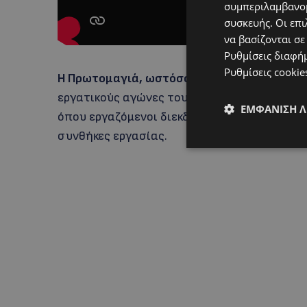
συμπεριλαμβανομ
συσκευής. Οι επι
να βασίζονται σε
Ρυθμίσεις διαφή
Ρυθμίσεις cookie
Η Πρωτομαγιά, ωστόσο, δεν είναι μια τυχα
εργατικούς αγώνες του 19ου αιώνα, με κορυφ
ΕΜΦΆΝΙΣΗ 
όπου εργαζόμενοι διεκδίκησαν βασικά δικαι
συνθήκες εργασίας.