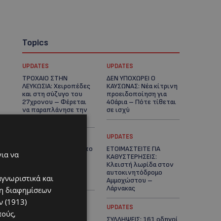
Topics
UPDATES
UPDATES
ΤΡΟΧΑΙΟ ΣΤΗΝ
ΔΕΝ ΥΠΟΧΩΡΕΙ Ο
ΛΕΥΚΩΣΙΑ: Χειροπέδες
ΚΑΥΣΩΝΑΣ: Νέα κίτρινη
και στη σύζυγο του
προειδοποίηση για
27χρονου – Φέρεται
40άρια – Πότε τίθεται
να παραπλάνησε την
σε ισχύ
Αστυνομία
UPDATES
UPDATES
VIRAL: Κοράκι πήρε στο
ΕΤΟΙΜΑΣΤΕΙΤΕ ΓΙΑ
για να
κυνήγι γυναίκα – Η
ΚΑΘΥΣΤΕΡΗΣΕΙΣ:
απρόσμενη επίθεση
Κλειστή λωρίδα στον
καταγράφηκε σε
αυτοκινητόδρομο
αγνωριστικά και
βίντεο
Αμμοχώστου –
Λάρνακας
ση διαφημίσεων
 (1913)
UPDATES
UPDATES
πούς,
ΙΣΑΑΚ-ΣΟΛΩΜΟΥ:
ΣΥΛΛΗΨΕΙΣ: 161 οδηγοί