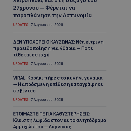
Χειροπέδες και στη σύζυγο του
27χρονου – Φέρεται να
παραπλάνησε την Αστυνομία
UPDATES
7 Αυγούστου, 2026
ΔΕΝ ΥΠΟΧΩΡΕΙ Ο ΚΑΥΣΩΝΑΣ: Νέα κίτρινη
προειδοποίηση για 40άρια – Πότε
τίθεται σε ισχύ
UPDATES
7 Αυγούστου, 2026
VIRAL: Κοράκι πήρε στο κυνήγι γυναίκα
– Η απρόσμενη επίθεση καταγράφηκε
σε βίντεο
UPDATES
7 Αυγούστου, 2026
ΕΤΟΙΜΑΣΤΕΙΤΕ ΓΙΑ ΚΑΘΥΣΤΕΡΗΣΕΙΣ:
Κλειστή λωρίδα στον αυτοκινητόδρομο
Αμμοχώστου – Λάρνακας