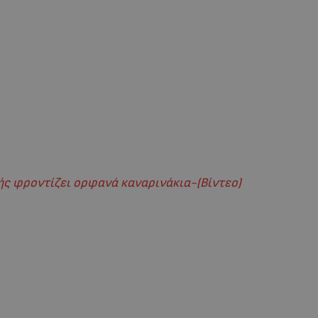
ής φροντίζει ορφανά καναρινάκια-(Βίντεο)