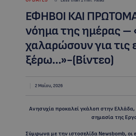
Less than 1
min.
Read
ΕΦΗΒΟΙ ΚΑΙ ΠΡΩΤΟΜΑΓ
νόημα της ημέρας – 
χαλαρώσουν για τις 
ξέρω…»-(Βίντεο)
2 Μαΐου, 2026
Ανησυχία προκαλεί γκάλοπ στην Ελλάδα, 
σημασία της Εργ
Σύμφωνα με την ιστοσελίδα Newsbomb, οι 