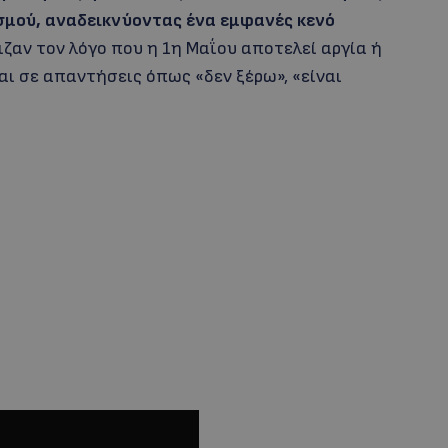
σμού, αναδεικνύοντας ένα εμφανές κενό
ιζαν τον λόγο που η 1η Μαΐου αποτελεί αργία ή
αι σε απαντήσεις όπως «δεν ξέρω», «είναι