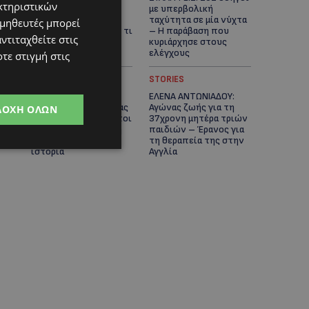
κτηριστικών
Κλείνουν συμβολικά
με υπερβολική
οδοφράγματα την
ταχύτητα σε μία νύχτα
ομηθευτές μπορεί
Παρασκευή – Πού και τι
– Η παράβαση που
ντιταχθείτε στις
ώρα θα γίνουν οι
κυριάρχησε στους
δράσεις
ελέγχους
τε στιγμή στις
STORIES
STORIES
ΓΕΝΕΘΛΙΟΣ ΗΜΕΡΑ: Η
ΕΛΕΝΑ ΑΝΤΩΝΙΑΔΟΥ:
ηλικία είναι μόνο ένας
Αγώνας ζωής για τη
ΔΟΧΉ ΌΛΩΝ
αριθμός – Οι άνθρωποι
37χρονη μητέρα τριών
και οι στιγμές είναι η
παιδιών – Έρανος για
πραγματική μας
τη θεραπεία της στην
ιστορία
Αγγλία