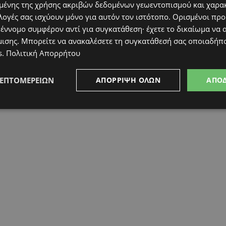
ένης της χρήσης ακριβών δεδομένων γεωεντοπισμού και χαρα
λογές σας ισχύουν μόνο για αυτόν τον ιστότοπο. Ορισμένοι πρ
 έννομο συμφέρον αντί για συγκατάθεση· έχετε το δικαίωμα να α
μισης
. Μπορείτε να ανακαλέσετε τη συγκατάθεσή σας οποιαδήπο
s
.
Πολιτική Απορρήτου
ία ημέρα.
Έχει τις ρίζες της σε σημαντικούς
αίο γεγονός την Haymarket Affair στο Chicago,
ΛΕΠΤΟΜΕΡΕΙΏΝ
ΑΠΌΡΡΙΨΗ ΌΛΩΝ
ΑΠΟ
ώματα, όπως το οκτάωρο και καλύτερες