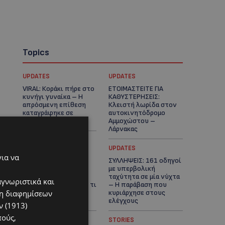
Topics
UPDATES
UPDATES
VIRAL: Κοράκι πήρε στο
ΕΤΟΙΜΑΣΤΕΙΤΕ ΓΙΑ
κυνήγι γυναίκα – Η
ΚΑΘΥΣΤΕΡΗΣΕΙΣ:
απρόσμενη επίθεση
Κλειστή λωρίδα στον
καταγράφηκε σε
αυτοκινητόδρομο
βίντεο
Αμμοχώστου –
Λάρνακας
UPDATES
UPDATES
για να
ΙΣΑΑΚ-ΣΟΛΩΜΟΥ:
ΣΥΛΛΗΨΕΙΣ: 161 οδηγοί
Κλείνουν συμβολικά
με υπερβολική
οδοφράγματα την
ταχύτητα σε μία νύχτα
αγνωριστικά και
Παρασκευή – Πού και τι
– Η παράβαση που
ση διαφημίσεων
ώρα θα γίνουν οι
κυριάρχησε στους
δράσεις
ελέγχους
 (1913)
πούς,
STORIES
STORIES