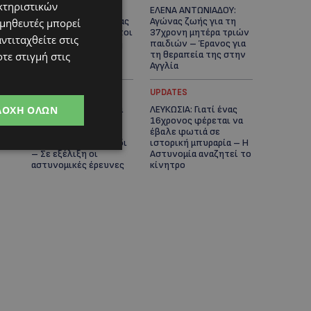
κτηριστικών
ΓΕΝΕΘΛΙΟΣ ΗΜΕΡΑ: Η
ΕΛΕΝΑ ΑΝΤΩΝΙΑΔΟΥ:
ηλικία είναι μόνο ένας
Αγώνας ζωής για τη
ομηθευτές μπορεί
αριθμός – Οι άνθρωποι
37χρονη μητέρα τριών
ντιταχθείτε στις
και οι στιγμές είναι η
παιδιών – Έρανος για
πραγματική μας
τη θεραπεία της στην
τε στιγμή στις
ιστορία
Αγγλία
UPDATES
UPDATES
ΔΟΧΉ ΌΛΩΝ
ΚΑΤΑΓΓΕΛΙΑ: Για άνδρα
ΛΕΥΚΩΣΙΑ: Γιατί ένας
που φέρεται να
16χρονος φέρεται να
παρενοχλούσε
έβαλε φωτιά σε
γυναίκες στο Δασούδι
ιστορική μπυραρία – Η
– Σε εξέλιξη οι
Αστυνομία αναζητεί το
αστυνομικές έρευνες
κίνητρο