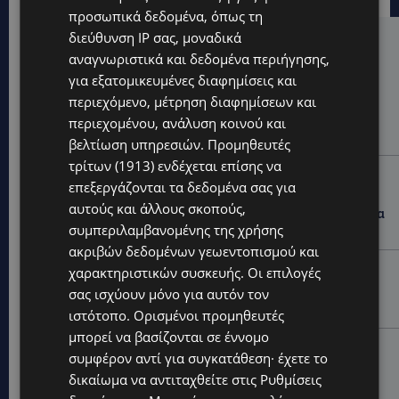
προσωπικά δεδομένα, όπως τη
διεύθυνση IP σας, μοναδικά
Hot this week
αναγνωριστικά και δεδομένα περιήγησης,
για εξατομικευμένες διαφημίσεις και
UPDATES
περιεχόμενο, μέτρηση διαφημίσεων και
ΑΛΕΞΙΑ ΠΟΤΑΜΙΤΟΥ: Από την προσωπική απώλεια
στην κοινωνική προσφορά – Αναλαμβάνει το
περιεχομένου, ανάλυση κοινού και
χαρτοφυλάκιο Κοινωνικής Πρόνοιας στον ΔΗΣΥ
βελτίωση υπηρεσιών.
Προμηθευτές
τρίτων (1913)
ενδέχεται επίσης να
UPDATES
επεξεργάζονται τα δεδομένα σας για
44ο ΦΕΣΤΙΒΑΛ ΛΕΥΚΑΡΩΝ: «Ο άνθρωπος είναι ο
αυτούς και άλλους σκοπούς,
πολιτισμός» – Η ξεχωριστή τιμή που επιφύλαξαν τα
συμπεριλαμβανομένης της χρήσης
Λεύκαρα-(Βίντεο)
ακριβών δεδομένων γεωεντοπισμού και
UPDATES
χαρακτηριστικών συσκευής. Οι επιλογές
ΜΑΚΑΡΙΟΣ ΔΡΟΥΣΙΩΤΗΣ: Ζητά τη στήριξη του κοινού
σας ισχύουν μόνο για αυτόν τον
για τα δικαστικά έξοδα-Τι λέει ο ίδιος-(Βίντεο)
ιστότοπο. Ορισμένοι προμηθευτές
μπορεί να βασίζονται σε έννομο
UPDATES
συμφέρον αντί για συγκατάθεση· έχετε το
ΝΙΚΟΣ ΚΑΖΑΝΤΖΑΚΗΣ: Γιατί το έργο του εξακολουθεί
δικαίωμα να αντιταχθείτε στις
Ρυθμίσεις
να μας αφορά