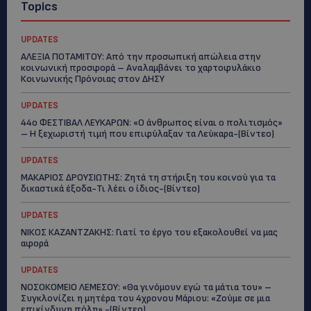
Topics
UPDATES
ΑΛΕΞΙΑ ΠΟΤΑΜΙΤΟΥ: Από την προσωπική απώλεια στην
κοινωνική προσφορά – Αναλαμβάνει το χαρτοφυλάκιο
Κοινωνικής Πρόνοιας στον ΔΗΣΥ
UPDATES
44ο ΦΕΣΤΙΒΑΛ ΛΕΥΚΑΡΩΝ: «Ο άνθρωπος είναι ο πολιτισμός»
– Η ξεχωριστή τιμή που επιφύλαξαν τα Λεύκαρα-(Βίντεο)
UPDATES
ΜΑΚΑΡΙΟΣ ΔΡΟΥΣΙΩΤΗΣ: Ζητά τη στήριξη του κοινού για τα
δικαστικά έξοδα-Τι λέει ο ίδιος-(Βίντεο)
UPDATES
ΝΙΚΟΣ ΚΑΖΑΝΤΖΑΚΗΣ: Γιατί το έργο του εξακολουθεί να μας
αφορά
UPDATES
ΝΟΣΟΚΟΜΕΙΟ ΛΕΜΕΣΟΥ: «Θα γινόμουν εγώ τα μάτια του» –
Συγκλονίζει η μητέρα του 4χρονου Μάριου: «Ζούμε σε μια
επικίνδυνη πόλη» -(Βίντεο)