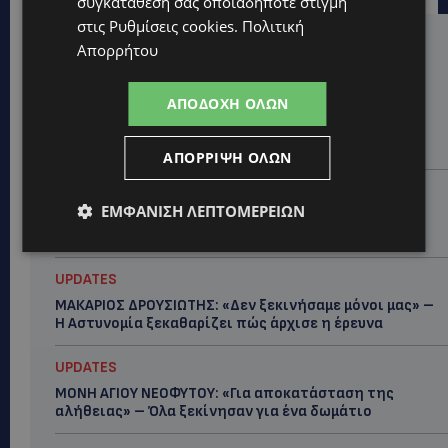
συγκατάθεσή σας οποιαδήποτε στιγμή
στις
Ρυθμίσεις cookies
.
Πολιτική
Hot this week
Απορρήτου
LIFESTYLE
ΑΠΟΔΟΧΉ ΌΛΩΝ
ΕΛΕΝΑ ΠΑΠΑΔΟΠΟΥΛΟΥ: Από τη σκηνή στην
Αντιπροεδρία του ΘΟΚ – «Μεγάλη τιμή και μεγάλη
ευθύνη»
ΑΠΌΡΡΙΨΗ ΌΛΩΝ
VIBE NEWS
ΕΜΦΆΝΙΣΗ ΛΕΠΤΟΜΕΡΕΙΏΝ
Η Arla Protein συνεχίζει να καινοτομεί με το Arla
Protein Food to Go.
UPDATES
ΜΑΚΑΡΙΟΣ ΔΡΟΥΣΙΩΤΗΣ: «Δεν ξεκινήσαμε μόνοι μας» –
Η Αστυνομία ξεκαθαρίζει πώς άρχισε η έρευνα
UPDATES
ΜΟΝΗ ΑΓΙΟΥ ΝΕΟΦΥΤΟΥ: «Για αποκατάσταση της
αλήθειας» – Όλα ξεκίνησαν για ένα δωμάτιο