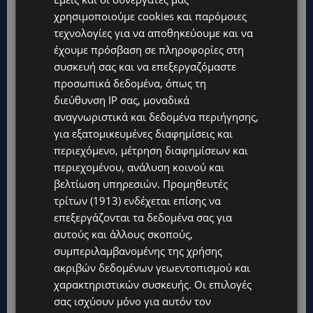
χρησιμοποιούμε cookies και παρόμοιες
UPDATES
τεχνολογίες για να αποθηκεύουμε και να
ΦΕΙΔΙΑΣ ΠΑΝΑΓΙΩΤΟΥ: Η εμφάνισή του στην εκδήλωση
έχουμε πρόσβαση σε πληροφορίες στη
για Ισαάκ και Σολωμού προκάλεσε αντιδράσεις –
συσκευή σας και να επεξεργαζόμαστε
«Ασέβεια προς τους νεκρούς»-(Φώτο)
προσωπικά δεδομένα, όπως τη
διεύθυνση IP σας, μοναδικά
UPDATES
αναγνωριστικά και δεδομένα περιήγησης,
ΔΗΜΟΣ ΛΑΤΣΙΩΝ – ΓΕΡΙΟΥ: Πάνω από 8.000 υπογραφές
για εξατομικευμένες διαφημίσεις και
κατά των Δομών Ανηλίκων – Ζητούν γραπτή
δέσμευση από το Κράτος
περιεχόμενο, μέτρηση διαφημίσεων και
περιεχομένου, ανάλυση κοινού και
UPDATES
βελτίωση υπηρεσιών.
Προμηθευτές
ΑΓΙΟΣ ΙΩΑΝΝΗΣ ΠΙΤΣΙΛΙΑΣ: Ξανανοίγει η πισίνα του
τρίτων (1913)
ενδέχεται επίσης να
χωριού – Μια ανάσα δροσιάς για κατοίκους και
επεξεργάζονται τα δεδομένα σας για
επισκέπτες
αυτούς και άλλους σκοπούς,
συμπεριλαμβανομένης της χρήσης
LIFESTYLE
ακριβών δεδομένων γεωεντοπισμού και
ΕΛΕΝΑ ΠΑΠΑΔΟΠΟΥΛΟΥ: Από τη σκηνή στην
Αντιπροεδρία του ΘΟΚ – «Μεγάλη τιμή και μεγάλη
χαρακτηριστικών συσκευής. Οι επιλογές
ευθύνη»
σας ισχύουν μόνο για αυτόν τον