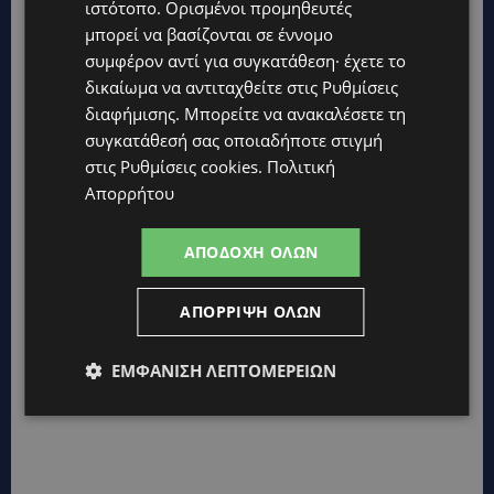
ιστότοπο. Ορισμένοι προμηθευτές
μπορεί να βασίζονται σε έννομο
συμφέρον αντί για συγκατάθεση· έχετε το
δικαίωμα να αντιταχθείτε στις
Ρυθμίσεις
διαφήμισης
. Μπορείτε να ανακαλέσετε τη
συγκατάθεσή σας οποιαδήποτε στιγμή
στις
Ρυθμίσεις cookies
.
Πολιτική
Απορρήτου
ΑΠΟΔΟΧΉ ΌΛΩΝ
ΑΠΌΡΡΙΨΗ ΌΛΩΝ
ΕΜΦΆΝΙΣΗ ΛΕΠΤΟΜΕΡΕΙΏΝ
Topics
UPDATES
ΚΙΤΡΙΝΗ ΠΡΟΕΙΔΟΠΟΙΗΣΗ: Έτοιμοι για παραλία – Στους 40°C
και σήμερα η Κύπρος-Πότε θα τεθεί σε ισχύ