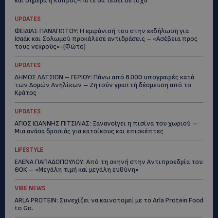
UPDATES
SHOWBIZ
VIBE NEWS
CALENDAR
STORIES
ΣΧΕΣΕΙΣ
ΚΟΣΜΙΚΑ
ΠΡΟΗΓΟΎΜΕΝΟ ΆΡΘΡΟ
ΕΠΌΜΕΝΟ ΆΡΘΡΟ
ΚΟΙΛΑΔΑ ΤΟΥ ΛΙΜΝΑΤΗ: H
απελευθέρωση της Άρτεμις-
(Βίντεο)
ΠΑΤΕΡΑΣ ΑΝΤΩΝΙΟΣ:
Αντιμέτωπος με την
κατηγορία της κατάχρησης
ανηλίκων σε ασέλγεια κατά
συρροή και κατ’
εξακολούθηση