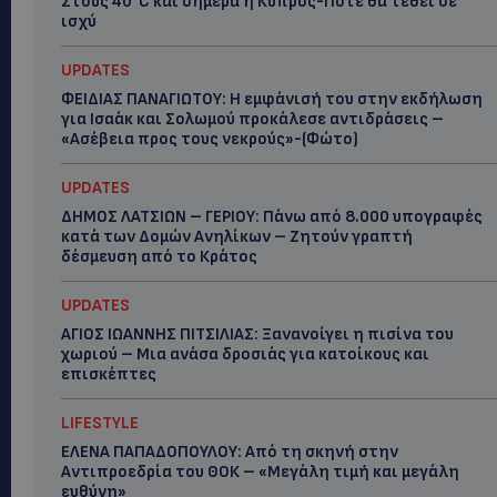
KIKO MILANO: Η νέα σειρά Love Fusion
παρουσιάστηκε σε ένα ξεχωριστό beauty event
στο Nicosia Mall-Ποιους είδαμε
ΚΟΣΜΙΚΑ
15 Ιουλίου, 2026
ANNA MARIA MAZARAKI: Ραντεβού κάτω από τα
αστέρια – Ποιοι απόλαυσαν το «Mamma Mia!»-
(Φώτο-Βίντεο)
ΚΟΣΜΙΚΑ
9 Ιουλίου, 2026
JACOBS ESPRESSO CONCENTRATE: Η νέα εποχή
του καφέ παρουσιάστηκε στη Λευκωσία –
Ποιους είδαμε
ΚΟΣΜΙΚΑ
9 Ιουλίου, 2026
«ΜΑΖΙ ΣΤΑΜΑΤΑΜΕ ΤΟΝ ΕΚΦΟΒΙΣΜΟ»: Πάνω από
2.000 μαθητές έστειλαν ηχηρό μήνυμα κατά του