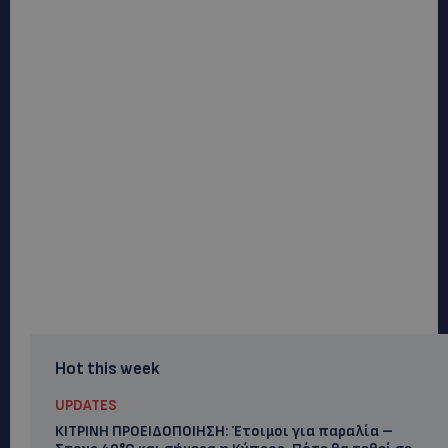
Related Articles
PERNERA BEACH HOTEL: Εκλεκτές
παρουσίες στα 50 χρόνια ενός ιστορικού
ξενοδοχείου-Ποιους είδαμε
ΚΟΣΜΙΚΑ
6 Αυγούστου, 2026