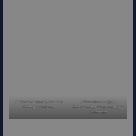
Η Χριστίνα Δημητρίου και η
Η Ilona Garamvolgyi η
Ρένα Δημοσθένους
Χριστίνα Δημητρίου και η Εύη
Οδυσσέως
Η Ελπίδα Ιακωβίδου και ο Ζαχαρίας Πέτρου
Ο Ζαχαρίας Κυριάκου
Ο Πόλυς Χριστοφή και η Κλαίρη Σκουφίδου