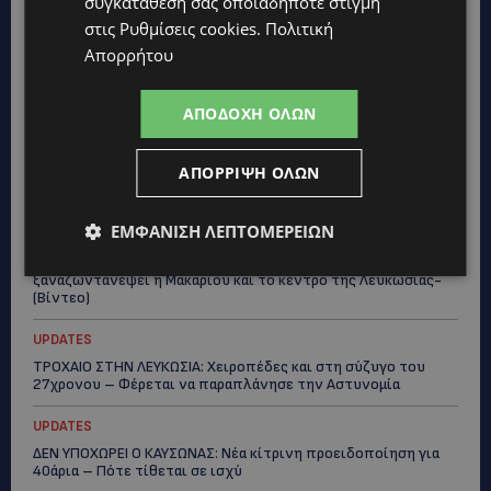
συγκατάθεσή σας οποιαδήποτε στιγμή
έδωσε ελπίδα
στις
Ρυθμίσεις cookies
.
Πολιτική
STORIES
Απορρήτου
ΕΞΩΤΙΚΑ ΖΩΑ ΣΤΗΝ ΚΥΠΡΟ: Πότε επιτρέπεται και πότε
απαγορεύεται να έχεις μαϊμού ως κατοικίδιο – Ποια ζώα
μπορείς να διατηρείς νόμιμα
ΑΠΟΔΟΧΉ ΌΛΩΝ
UPDATES
ΑΠΌΡΡΙΨΗ ΌΛΩΝ
ΧΩΡΙΣ ΣΩΣΣΙΒΙΟ Η ΘΑΛΑΣΣΙΑ ΣΥΝΔΕΣΗ ΚΥΠΡΟΥ-ΕΛΛΑΔΑΣ:
«Χωρίς επιδότηση το πλοίο δεν θα ξανασηκώσει άγκυρα»
ΕΜΦΆΝΙΣΗ ΛΕΠΤΟΜΕΡΕΙΏΝ
STORIES
ΜΑΡΙΝΟΣ ΚΩΝΣΤΑΝΤΙΝΙΔΗΣ: Οι πρωτοβουλίες για να
ξαναζωντανέψει η Μακαρίου και το κέντρο της Λευκωσίας-
(Βίντεο)
UPDATES
ΤΡΟΧΑΙΟ ΣΤΗΝ ΛΕΥΚΩΣΙΑ: Χειροπέδες και στη σύζυγο του
27χρονου – Φέρεται να παραπλάνησε την Αστυνομία
UPDATES
ΔΕΝ ΥΠΟΧΩΡΕΙ Ο ΚΑΥΣΩΝΑΣ: Νέα κίτρινη προειδοποίηση για
40άρια – Πότε τίθεται σε ισχύ