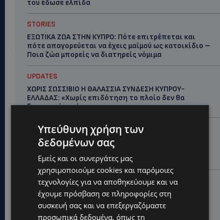
του έδωσε ελπίδα
STORIES
ΕΞΩΤΙΚΑ ΖΩΑ ΣΤΗΝ ΚΥΠΡΟ: Πότε επιτρέπεται και
πότε απαγορεύεται να έχεις μαϊμού ως κατοικίδιο –
Ποια ζώα μπορείς να διατηρείς νόμιμα
UPDATES
ΧΩΡΙΣ ΣΩΣΣΙΒΙΟ Η ΘΑΛΑΣΣΙΑ ΣΥΝΔΕΣΗ ΚΥΠΡΟΥ-
ΕΛΛΑΔΑΣ: «Χωρίς επιδότηση το πλοίο δεν θα
ξανασηκώσει άγκυρα»
Υπεύθυνη χρήση των
STORIES
δεδομένων σας
ΜΑΡΙΝΟΣ ΚΩΝΣΤΑΝΤΙΝΙΔΗΣ: Οι πρωτοβουλίες για να
ξαναζωντανέψει η Μακαρίου και το κέντρο της
Εμείς και οι συνεργάτες μας
Λευκωσίας-(Βίντεο)
χρησιμοποιούμε cookies και παρόμοιες
UPDATES
τεχνολογίες για να αποθηκεύουμε και να
έχουμε πρόσβαση σε πληροφορίες στη
ΤΡΟΧΑΙΟ ΣΤΗΝ ΛΕΥΚΩΣΙΑ: Χειροπέδες και στη σύζυγο
του 27χρονου – Φέρεται να παραπλάνησε την
συσκευή σας και να επεξεργαζόμαστε
Αστυνομία
προσωπικά δεδομένα, όπως τη