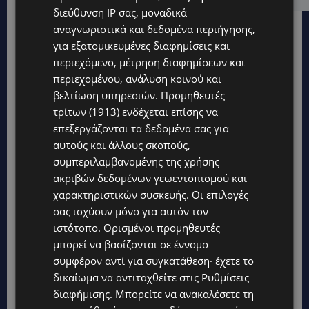
διεύθυνση IP σας, μοναδικά
αναγνωριστικά και δεδομένα περιήγησης,
για εξατομικευμένες διαφημίσεις και
περιεχόμενο, μέτρηση διαφημίσεων και
περιεχομένου, ανάλυση κοινού και
βελτίωση υπηρεσιών.
Προμηθευτές
τρίτων (1913)
ενδέχεται επίσης να
επεξεργάζονται τα δεδομένα σας για
αυτούς και άλλους σκοπούς,
συμπεριλαμβανομένης της χρήσης
ακριβών δεδομένων γεωεντοπισμού και
χαρακτηριστικών συσκευής. Οι επιλογές
σας ισχύουν μόνο για αυτόν τον
ιστότοπο. Ορισμένοι προμηθευτές
Topics
μπορεί να βασίζονται σε έννομο
συμφέρον αντί για συγκατάθεση· έχετε το
UPDATES
δικαίωμα να αντιταχθείτε στις
Ρυθμίσεις
ΤΑΣΟΣ ΧΑΤΖΗΓΙΟΒΑΝΗΣ: Η συγκλονιστική ιστορία του
διαφήμισης
. Μπορείτε να ανακαλέσετε τη
12χρονου Δημήτρη και η δωρεά των 12.500 ευρώ που του