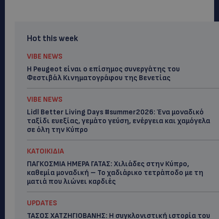
Hot this week
VIBE NEWS
Η Peugeot είναι ο επίσημος συνεργάτης του
Φεστιβάλ Κινηματογράφου της Βενετίας
VIBE NEWS
Lidl Better Living Days #summer2026: Ένα μοναδικό
ταξίδι ευεξίας, γεμάτο γεύση, ενέργεια και χαμόγελα
σε όλη την Κύπρο
ΚΑΤΟΙΚΙΔΙΑ
ΠΑΓΚΟΣΜΙΑ ΗΜΕΡΑ ΓΑΤΑΣ: Χιλιάδες στην Κύπρο,
καθεμία μοναδική – Το χαδιάρικο τετράποδο με τη
ματιά που λιώνει καρδιές
UPDATES
ΤΑΣΟΣ ΧΑΤΖΗΓΙΟΒΑΝΗΣ: Η συγκλονιστική ιστορία του