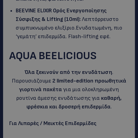
BEEVINE
ELIXIR
Ορός Ενεργοποίησης
Σύσφιξης &
Lifting
(10
ml
):
Λεπτόρρευστο
συμπυκνωμένο ελιξίριο.Ενυδατωμένη, πιο
‘γεμάτη’ επιδερμίδα. Flash-lifting εφέ.
ΑQUA BEELICIOUS
Όλα ξεκινούν από την ενυδάτωση
.
Παρουσιάζουμε
2 limited-edition προωθητικά
γιορτινά πακέτα
για μια ολοκληρωμένη
ρουτίνα άμεσης ενυδάτωσης για
καθαρή,
φρέσκια και δροσερή επιδερμίδα
.
Για Λιπαρές / Μεικτές Επιδερμίδες