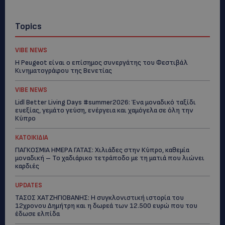
Topics
VIBE NEWS
Η Peugeot είναι ο επίσημος συνεργάτης του Φεστιβάλ
Κινηματογράφου της Βενετίας
VIBE NEWS
Lidl Better Living Days #summer2026: Ένα μοναδικό ταξίδι
ευεξίας, γεμάτο γεύση, ενέργεια και χαμόγελα σε όλη την
Κύπρο
ΚΑΤΟΙΚΙΔΙΑ
ΠΑΓΚΟΣΜΙΑ ΗΜΕΡΑ ΓΑΤΑΣ: Χιλιάδες στην Κύπρο, καθεμία
μοναδική – Το χαδιάρικο τετράποδο με τη ματιά που λιώνει
καρδιές
UPDATES
ΤΑΣΟΣ ΧΑΤΖΗΓΙΟΒΑΝΗΣ: Η συγκλονιστική ιστορία του
12χρονου Δημήτρη και η δωρεά των 12.500 ευρώ που του
έδωσε ελπίδα