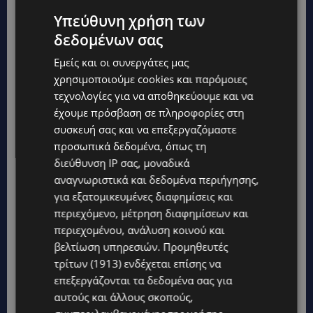
Υπεύθυνη χρήση των
δεδομένων σας
AQUA
BEELICIOUS
Απαλή Κρέμα Ενυδάτωσης
Εμείς και οι συνεργάτες μας
Πλούσιας Υφής με Εκχύλισμα Λουλουδιών &
χρησιμοποιούμε cookies και παρόμοιες
τεχνολογίες για να αποθηκεύουμε και να
Μέλι (40
ml
):
Για άμεση φρεσκάδα και
έχουμε πρόσβαση σε πληροφορίες στη
ενυδάτωση που διαρκεί. Εξισορροπεί τη
συσκευή σας και να επεξεργαζόμαστε
λιπαρότητα της επιδερμίδας. Αφήνει ματ
προσωπικά δεδομένα, όπως τη
όψη.
διεύθυνση IP σας, μοναδικά
αναγνωριστικά και δεδομένα περιήγησης,
AQUA BEELICIOUS Booster Αναζωογόνησης
για εξατομικευμένες διαφημίσεις και
και Ενυδάτωσης (15ml):
Έκρηξη
περιεχόμενο, μέτρηση διαφημίσεων και
ενυδάτωσης. Εξισσοροπεί και μειώνει τις
περιεχομένου, ανάλυση κοινού και
ατέλειες. Water gel υφή. Ιδανική βάση make-
βελτίωση υπηρεσιών.
Προμηθευτές
up.
τρίτων (1913)
ενδέχεται επίσης να
επεξεργάζονται τα δεδομένα σας για
AQUA
BEELICIOUS
Δροσιστικό
Gel
αυτούς και άλλους σκοπούς,
Ενυδάτωσης Για Τα Μάτια (1,5
ml
):
Μειώνει