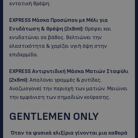
εντατική θρέψη.
EXPRESS
Μάσκα Προσώπου με Μέλι για
Ενυδάτωση & Θρέψη (2
x
8
ml
):
Θρέφει και
ενυδατώνει σε βάθος. Βελτιώνει την
ελαστικότητα & χαρίζει υγιή όψη στην
επιδερμίδα.
EXPRESS
Αντιρυτιδική Μάσκα Ματιών Σταφύλι
(2
x
8
ml
)
: Απαλύνει γραμμές & ρυτίδες.
Αναζωογονεί την περιοχή των ματιών. Μειώνει
την εμφάνιση των σημαδιών κούρασης.
GENTLEMEN ONLY
Όταν τα φυσικά ελιξίρια γίνονται μια καθαρά