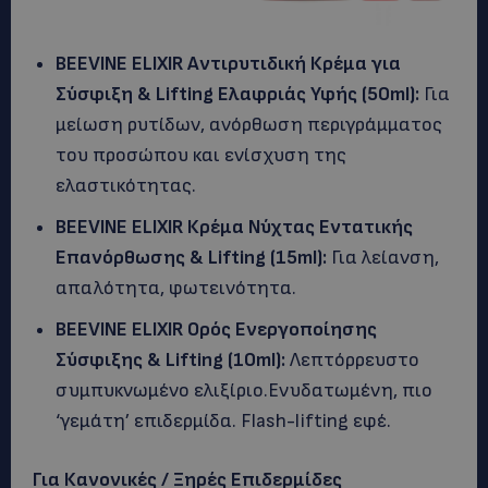
BEEVINE
ELIXIR
Αντιρυτιδική Κρέμα για
Σύσφιξη &
Lifting
Ελαφριάς Υφής (50
ml
):
Για
μείωση ρυτίδων, ανόρθωση περιγράμματος
του προσώπου και ενίσχυση της
ελαστικότητας.
BEEVINE
ELIXIR
Κρέμα Νύχτας Εντατικής
Επανόρθωσης &
Lifting
(15
ml
):
Για λείανση,
απαλότητα, φωτεινότητα.
BEEVINE
ELIXIR
Ορός Ενεργοποίησης
Σύσφιξης &
Lifting
(10
ml
):
Λεπτόρρευστο
συμπυκνωμένο ελιξίριο.Ενυδατωμένη, πιο
‘γεμάτη’ επιδερμίδα. Flash-lifting εφέ.
Για Κανονικές / Ξηρές Επιδερμίδες