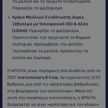
τα μαλλιά και το τριχωτό ενυδατωμένα.
Περιορίζει το φριζάρισμα.
Κρέμα Μαλλιών Ενυδάτωσης Χωρίς
Ξέβγαλμα με Υαλουρονικό Οξύ & Αλόη
(100
ml
):
Περιορίζει το φριζάρισμα.
Προστατεύει την τρίχα κατά το θερμικό
styling και προλαμβάνει την ψαλίδα.
Ξεμπερδεύει τα μαλλιά, αφήνοντας τα
απαλά και λαμπερά.
H ΑPIVITA, είναι περήφανη που διαθέτει από το
2017
πιστοποίηση
B
Corp
, πετυχαίνοντας 117,2
βαθμούς, μία από τις υψηλότερες βαθμολογίες
στη βιομηχανία των καλλυντικών. Μέσα απ’
αυτή την παγκόσμια πιστοποίηση, η APIVITA
δεσμεύεται να γίνει «καλύτερη για τον κόσμο»!