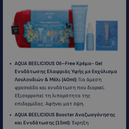
AQUA
BEELICIOUS
Oil
–
Free
Κρέμα-
Gel
Ενυδάτωσης Ελαφριάς Υφής με Εκχύλισμα
Λουλουδιών & Μέλι (40
ml
):
Για άμεση
φρεσκάδα και ενυδάτωση που διαρκεί.
Εξισορροπεί τη λιπαρότητα της
επιδερμίδας. Αφήνει ματ όψη.
AQUA BEELICIOUS Booster Αναζωογόνησης
και Ενυδάτωσης (15ml):
Έκρηξη