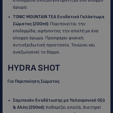
επιδερμίδα αναζωογονημένη με ένα ελαφρύ
άρωμα.
TONIC
MOUNTAIN
TEA
Ενυδατικό Γαλάκτωμα
Σώματος (200
ml
):
Περιποιείται την
επιδερμίδα, αφήνοντας την απαλή με ένα
ελαφρύ άρωμα. Προσφέρει φυσική
αντιοξειδωτική προστασία. Τονώνει και
αναζωογονεί το δέρμα.
HYDRA SHOT
Για Περιποίηση Σώματος
Σαμπουάν Ενυδάτωσης με Υαλουρονικό Οξύ
& Αλόη (250
ml
):
Καθαρίζει απαλά, διατηρεί