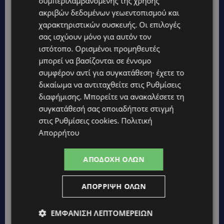
συμπεριλαμβανομένης της χρήσης
τους μαύρους κύκλους και τα σημάδια
ακριβών δεδομένων γεωεντοπισμού και
κούρασης. Πολύ ελαφριά, δροσιστική υφή-
χαρακτηριστικών συσκευής. Οι επιλογές
σας ισχύουν μόνο για αυτόν τον
gel. Ιδανική βάση concealer.
ιστότοπο. Ορισμένοι προμηθευτές
μπορεί να βασίζονται σε έννομο
BEESSENTIAL OILS
συμφέρον αντί για συγκατάθεση· έχετε το
δικαίωμα να αντιταχθείτε στις
Ρυθμίσεις
Η πεμπτουσία της φύσης. Παρουσιάζουμε 1
διαφήμισης
. Μπορείτε να ανακαλέσετε τη
συγκατάθεσή σας οποιαδήποτε στιγμή
limited-edition προωθητικό γιορτινό πακέτo
στις
Ρυθμίσεις cookies
.
Πολιτική
με την απόλυτα θρεπτικά ελιξίρια που δρουν
Απορρήτου
ως συμπλήρωμα ενδυνάμωσης της
επιδερμίδας, εξασφαλίζοντας την
ΑΠΟΔΟΧΉ ΌΛΩΝ
καθημερινή δόση ομορφιάς.
ΑΠΌΡΡΙΨΗ ΌΛΩΝ
Κιτ Ενίσχυσης Ενυδάτωσης
ΕΜΦΆΝΙΣΗ ΛΕΠΤΟΜΕΡΕΙΏΝ