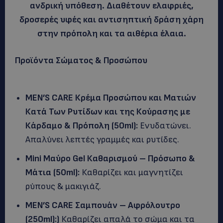
ανδρική υπόθεση. Διαθέτουν ελαφριές,
δροσερές υφές και αντισηπτική δράση χάρη
στην πρόπολη και τα αιθέρια έλαια.
Προϊόντα Σώματος & Προσώπου
MEN
’
S
CARE
Κρέμα Προσώπου και Ματιών
Κατά Των Ρυτίδων και της Κούρασης με
Κάρδαμο & Πρόπολη (50
ml
):
Ενυδατώνει.
Απαλύνει λεπτές γραμμές και ρυτίδες.
Mini
Μαύρο
Gel
Καθαρισμού – Πρόσωπο &
Μάτια (50
ml
):
Καθαρίζει και μαγνητίζει
ρύπους & μακιγιάζ.
MEN
’
S
CARE
Σαμπουάν – Αφρόλουτρο
(250
ml
):)
Καθαρίζει απαλά το σώμα και τα