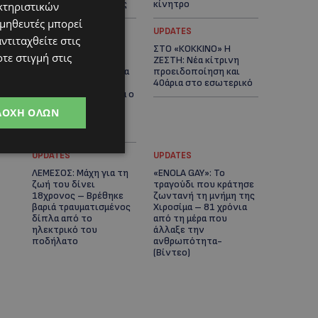
αστυνομικές έρευνες
κίνητρο
κτηριστικών
ομηθευτές μπορεί
UPDATES
UPDATES
ντιταχθείτε στις
ΛΑΤΣΙΑ-ΓΕΡΙ: Στο
ΣΤΟ «ΚΟΚΚΙΝΟ» Η
τε στιγμή στις
επίκεντρο η
ΖΕΣΤΗ: Νέα κίτρινη
δημιουργία δομών για
προειδοποίηση και
ασυνόδευτους
40άρια στο εσωτερικό
ανήλικους – Αντιδρά ο
Δήμος, στηρίζει υπό
ΔΟΧΉ ΌΛΩΝ
προϋποθέσεις το
Κίνημα Οικολόγων
UPDATES
UPDATES
ΛΕΜΕΣΟΣ: Μάχη για τη
«ENOLA GAY»: Το
ζωή του δίνει
τραγούδι που κράτησε
18χρονος – Βρέθηκε
ζωντανή τη μνήμη της
βαριά τραυματισμένος
Χιροσίμα – 81 χρόνια
δίπλα από το
από τη μέρα που
ηλεκτρικό του
άλλαξε την
ποδήλατο
ανθρωπότητα-
(Bίντεο)