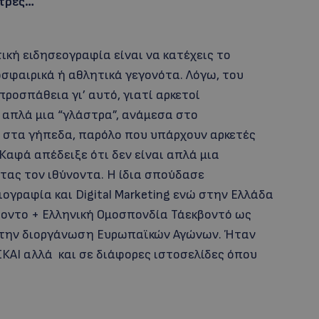
τρες…
ική ειδησεογραφία είναι να κατέχεις το
σφαιρικά ή αθλητικά γεγονότα. Λόγω, του
προσπάθεια γι’ αυτό, γιατί αρκετοί
ι απλά μια “γλάστρα”, ανάμεσα στο
 στα γήπεδα, παρόλο που υπάρχουν αρκετές
Καφά απέδειξε ότι δεν είναι απλά μια
τας τον ιθύνοντα. Η ίδια σπούδασε
ογραφία και Digital Marketing ενώ στην Ελλάδα
οντο + Ελληνική Ομοσπονδία Τάεκβοντό ως
στην διοργάνωση Ευρωπαϊκών Αγώνων. Ήταν
ΚΑΙ αλλά και σε διάφορες ιστοσελίδες όπου