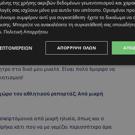
ένης της χρήσης ακριβών δεδομένων γεωεντοπισμού και χαρα
λογές σας ισχύουν μόνο για αυτόν τον ιστότοπο. Ορισμένοι πρ
 έννομο συμφέρον αντί για συγκατάθεση· έχετε το δικαίωμα να α
μισης
. Μπορείτε να ανακαλέσετε τη συγκατάθεσή σας οποιαδήπο
s
.
Πολιτική Απορρήτου
α ήταν κάτι που μου άρεσε πολύ, ήμουν και
ΛΕΠΤΟΜΕΡΕΙΏΝ
ΑΠΌΡΡΙΨΗ ΌΛΩΝ
ΑΠΟ
κάτι που με κάλυπτε για να ασχοληθώ και
ός ότι οι γυναίκες κάποτε ήταν μεγάλη
ητρο στο δικό μου μυαλό. Είναι πολύ όμορφο να
λητισμού!
χώρο του αθλητικού ρεπορτάζ; Από μικρή
ο σκεφτόμουνα από μικρή ηλικία, όπως και ο
ήκα κάτι που να με γεμίζει περισσότερο άρα