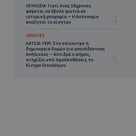
ΛΕΥΚΩΣΙΑ: Γιατί ένας 16χρονος
φέρεται να έβαλε φωτιά σε
ιστορική μπυραρία – Η Αστυνομία
αναζητεί το κίνητρο
UPDATES
ΛΑΤΣΙΑ-ΓΕΡΙ: Στο επίκεντρο η
δημιουργία δομών για ασυνόδευτους
ανήλικους – Αντιδρά ο Δήμος,
στηρίζει υπό προϋποθέσεις το
Κίνημα Οικολόγων