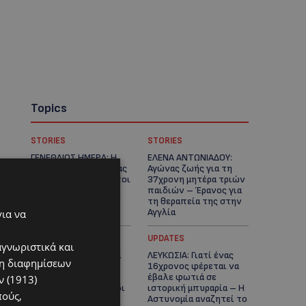
Topics
STORIES
STORIES
ΓΕΝΕΘΛΙΟΣ ΗΜΕΡΑ: Η
ΕΛΕΝΑ ΑΝΤΩΝΙΑΔΟΥ:
ηλικία είναι μόνο ένας
Αγώνας ζωής για τη
αριθμός – Οι άνθρωποι
37χρονη μητέρα τριών
και οι στιγμές είναι η
παιδιών – Έρανος για
πραγματική μας
τη θεραπεία της στην
ιστορία
Αγγλία
για να
UPDATES
UPDATES
αγνωριστικά και
ΚΑΤΑΓΓΕΛΙΑ: Για άνδρα
ΛΕΥΚΩΣΙΑ: Γιατί ένας
ση διαφημίσεων
που φέρεται να
16χρονος φέρεται να
παρενοχλούσε
έβαλε φωτιά σε
 (1913)
γυναίκες στο Δασούδι
ιστορική μπυραρία – Η
πούς,
– Σε εξέλιξη οι
Αστυνομία αναζητεί το