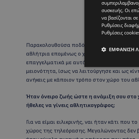
συμπεριλαμβανομ
συσκευής. Οι επι
να βασίζονται σε
Ρυθμίσεις διαφή
Ρυθμίσεις cookie
Παρακολουθούσα ποδόσφαιρο από μικρή ηλικί
ΕΜΦΆΝΙΣΗ 
αθλήτρια επομένως ο χώρος των σπορ ήταν 
επαγγελματικά με αυτό το κομμάτι. Το γεγον
μειονότητα, ίσως να λειτούργησε και ως κίν
ανήκεις με κάποιον τρόπο στον χώρο του αθ
Ήταν όνειρο ζωής ώστε η ανάμιξη σου στο 
ήθελες να γίνεις αθλητικογράφος;
Για να είμαι ειλικρινής, ναι ήταν κάτι που τ
χώρος της τηλεόρασης. Μεγαλώνοντας δεν βρ