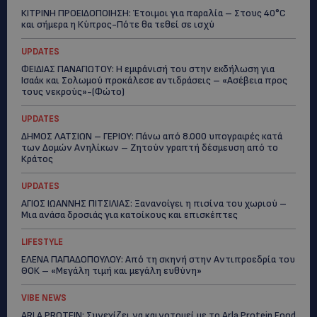
ΚΙΤΡΙΝΗ ΠΡΟΕΙΔΟΠΟΙΗΣΗ: Έτοιμοι για παραλία – Στους 40°C
και σήμερα η Κύπρος-Πότε θα τεθεί σε ισχύ
UPDATES
ΦΕΙΔΙΑΣ ΠΑΝΑΓΙΩΤΟΥ: Η εμφάνισή του στην εκδήλωση για
Ισαάκ και Σολωμού προκάλεσε αντιδράσεις – «Ασέβεια προς
τους νεκρούς»-(Φώτο)
UPDATES
ΔΗΜΟΣ ΛΑΤΣΙΩΝ – ΓΕΡΙΟΥ: Πάνω από 8.000 υπογραφές κατά
των Δομών Ανηλίκων – Ζητούν γραπτή δέσμευση από το
Κράτος
UPDATES
ΑΓΙΟΣ ΙΩΑΝΝΗΣ ΠΙΤΣΙΛΙΑΣ: Ξανανοίγει η πισίνα του χωριού –
Μια ανάσα δροσιάς για κατοίκους και επισκέπτες
LIFESTYLE
ΕΛΕΝΑ ΠΑΠΑΔΟΠΟΥΛΟΥ: Από τη σκηνή στην Αντιπροεδρία του
ΘΟΚ – «Μεγάλη τιμή και μεγάλη ευθύνη»
VIBE NEWS
ARLA PROTEIN: Συνεχίζει να καινοτομεί με το Arla Protein Food