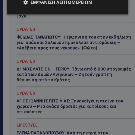
ΕΜΦΆΝΙΣΗ ΛΕΠΤΟΜΕΡΕΙΏΝ
ΚΙΤΡΙΝΗ ΠΡΟΕΙΔΟΠΟΙΗΣΗ: Έτοιμοι για παραλία –
Στους 40°C και σήμερα η Κύπρος-Πότε θα τεθεί σε
ισχύ
UPDATES
ΦΕΙΔΙΑΣ ΠΑΝΑΓΙΩΤΟΥ: Η εμφάνισή του στην εκδήλωση
για Ισαάκ και Σολωμού προκάλεσε αντιδράσεις –
«Ασέβεια προς τους νεκρούς»-(Φώτο)
UPDATES
ΔΗΜΟΣ ΛΑΤΣΙΩΝ – ΓΕΡΙΟΥ: Πάνω από 8.000 υπογραφές
κατά των Δομών Ανηλίκων – Ζητούν γραπτή
δέσμευση από το Κράτος
UPDATES
ΑΓΙΟΣ ΙΩΑΝΝΗΣ ΠΙΤΣΙΛΙΑΣ: Ξανανοίγει η πισίνα του
χωριού – Μια ανάσα δροσιάς για κατοίκους και
επισκέπτες
LIFESTYLE
ΕΛΕΝΑ ΠΑΠΑΔΟΠΟΥΛΟΥ: Από τη σκηνή στην