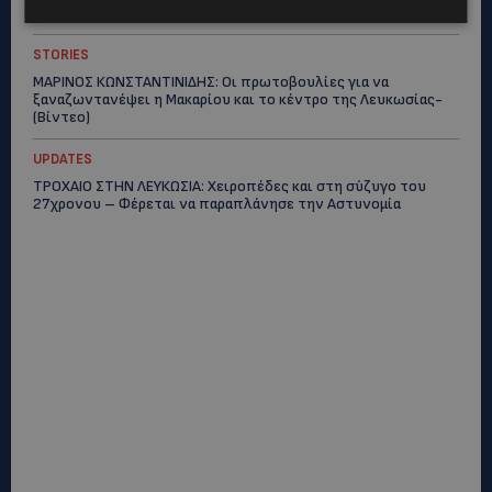
«Χωρίς επιδότηση το πλοίο δεν θα ξανασηκώσει άγκυρα»
STORIES
ΜΑΡΙΝΟΣ ΚΩΝΣΤΑΝΤΙΝΙΔΗΣ: Οι πρωτοβουλίες για να
ξαναζωντανέψει η Μακαρίου και το κέντρο της Λευκωσίας-
(Βίντεο)
UPDATES
ΤΡΟΧΑΙΟ ΣΤΗΝ ΛΕΥΚΩΣΙΑ: Χειροπέδες και στη σύζυγο του
27χρονου – Φέρεται να παραπλάνησε την Αστυνομία