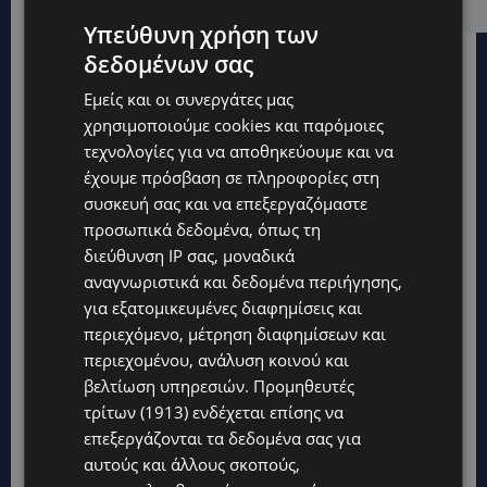
Υπεύθυνη χρήση των
δεδομένων σας
Εμείς και οι συνεργάτες μας
χρησιμοποιούμε cookies και παρόμοιες
τεχνολογίες για να αποθηκεύουμε και να
έχουμε πρόσβαση σε πληροφορίες στη
συσκευή σας και να επεξεργαζόμαστε
προσωπικά δεδομένα, όπως τη
διεύθυνση IP σας, μοναδικά
αναγνωριστικά και δεδομένα περιήγησης,
για εξατομικευμένες διαφημίσεις και
περιεχόμενο, μέτρηση διαφημίσεων και
περιεχομένου, ανάλυση κοινού και
βελτίωση υπηρεσιών.
Προμηθευτές
Topics
τρίτων (1913)
ενδέχεται επίσης να
επεξεργάζονται τα δεδομένα σας για
VIBE NEWS
αυτούς και άλλους σκοπούς,
Η Peugeot είναι ο επίσημος συνεργάτης του Φεστιβάλ