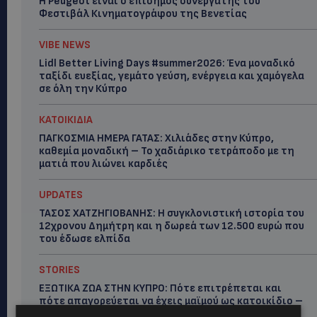
Η Peugeot είναι ο επίσημος συνεργάτης του
Φεστιβάλ Κινηματογράφου της Βενετίας
VIBE NEWS
Lidl Better Living Days #summer2026: Ένα μοναδικό
ταξίδι ευεξίας, γεμάτο γεύση, ενέργεια και χαμόγελα
σε όλη την Κύπρο
ΚΑΤΟΙΚΙΔΙΑ
ΠΑΓΚΟΣΜΙΑ ΗΜΕΡΑ ΓΑΤΑΣ: Χιλιάδες στην Κύπρο,
καθεμία μοναδική – Το χαδιάρικο τετράποδο με τη
ματιά που λιώνει καρδιές
UPDATES
ΤΑΣΟΣ ΧΑΤΖΗΓΙΟΒΑΝΗΣ: Η συγκλονιστική ιστορία του
12χρονου Δημήτρη και η δωρεά των 12.500 ευρώ που
του έδωσε ελπίδα
STORIES
ΕΞΩΤΙΚΑ ΖΩΑ ΣΤΗΝ ΚΥΠΡΟ: Πότε επιτρέπεται και
πότε απαγορεύεται να έχεις μαϊμού ως κατοικίδιο –
Ποια ζώα μπορείς να διατηρείς νόμιμα