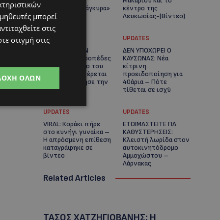
πλοίο δεν θα
Μακαρίου και το
κτηριστικών
ξανασηκώσει άγκυρα»
κέντρο της
ομηθευτές μπορεί
Λευκωσίας-(Βίντεο)
ντιταχθείτε στις
UPDATES
UPDATES
τε στιγμή στις
ΤΡΟΧΑΙΟ ΣΤΗΝ
ΔΕΝ ΥΠΟΧΩΡΕΙ Ο
ΛΕΥΚΩΣΙΑ: Χειροπέδες
ΚΑΥΣΩΝΑΣ: Νέα
και στη σύζυγο του
κίτρινη
27χρονου – Φέρεται
προειδοποίηση για
ΔΟΧΉ ΌΛΩΝ
να παραπλάνησε την
40άρια – Πότε
Αστυνομία
τίθεται σε ισχύ
UPDATES
UPDATES
VIRAL: Κοράκι πήρε
ΕΤΟΙΜΑΣΤΕΙΤΕ ΓΙΑ
στο κυνήγι γυναίκα –
ΚΑΘΥΣΤΕΡΗΣΕΙΣ:
Η απρόσμενη επίθεση
Κλειστή λωρίδα στον
καταγράφηκε σε
αυτοκινητόδρομο
βίντεο
Αμμοχώστου –
Λάρνακας
Related Articles
ΤΑΣΟΣ ΧΑΤΖΗΓΙΟΒΑΝΗΣ: Η