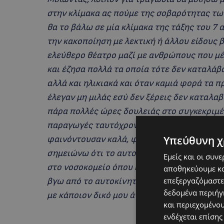
στην κλίμακα ας πούμε της σοβαρότητας τω
θα το βάλω σε μία κλίμακα της τάξης του 7
την κακοποίηση με λεκτική ή άλλου είδους 
ελεύθερο θέατρο μαζί με ανθρώπους που μέχ
και έζησα πολλά τα οποία τότε δεν καταλάβα
αλλά και ηλικιακά και όταν καμιά φορά τα 
έλεγαν μη μιλάς εσύ δεν ξέρεις δεν καταλαβ
πάρα πολλές ώρες δουλειάς στο συγκεκριμέ
παραγωγές ταυτόχρονα μετά από πάρα πολύ
Υπεύθυνη χ
φαινόντουσαν καλά, φεύγοντας από το θέατ
σημειώνω ότι το αυτοκίνητό μου καταστρά
Εμείς και οι συν
στο νοσοκομείο όπου και κρατήθηκα το πρ
αποθηκεύουμε κα
επεξεργαζόμαστε
βγω από το αυτοκίνητο μέσα σε όλο αυτό το
δεδομένα περιήγη
με κάποιον δικό μου άνθρωπο γιατί ήταν μ
και περιεχομένο
ενδέχεται επίσης