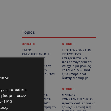
Topics
UPDATES
STORIES
ΤΑΣΟΣ
ΕΞΩΤΙΚΑ ΖΩΑ ΣΤΗΝ
ΧΑΤΖΗΓΙΟΒΑΝΗΣ: Η
ΚΥΠΡΟ: Πότε
συγκλονιστική
επιτρέπεται και
ιστορία του
πότε απαγορεύεται
12χρονου Δημήτρη
να έχεις μαϊμού ως
και η δωρεά των
κατοικίδιο – Ποια
12.500 ευρώ που του
ζώα μπορείς να
για να
έδωσε ελπίδα
διατηρείς νόμιμα
αγνωριστικά και
UPDATES
STORIES
ση διαφημίσεων
ΧΩΡΙΣ ΣΩΣΣΙΒΙΟ Η
ΜΑΡΙΝΟΣ
ΘΑΛΑΣΣΙΑ ΣΥΝΔΕΣΗ
ΚΩΝΣΤΑΝΤΙΝΙΔΗΣ: Οι
 (1913)
ΚΥΠΡΟΥ-ΕΛΛΑΔΑΣ:
πρωτοβουλίες για να
πούς,
«Χωρίς επιδότηση το
ξαναζωντανέψει η