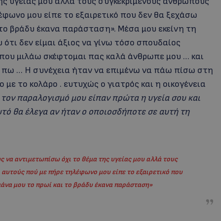
ης υγείας μου αλλά τους συγκεκριμένους ανθρώπους
έφωνο μου είπε το εξαιρετικό που δεν θα ξεχάσω
το βράδυ έκανα παράσταση». Μέσα μου εκείνη τη
 ότι δεν είμαι άξιος να γίνω τόσο σπουδαίος
 που μιλάω σκέφτομαι πας καλά άνθρωπε μου … και
α πω … Η συνέχεια ήταν να επιμένω να πάω πίσω στη
με το κολάρο . ευτυχώς ο γιατρός και η οικογένεια
 τον παραλογισμό μου είπαν πρώτα η υγεία σου και
αυτό θα έλεγα αν ήταν ο οποιοσδήποτε σε αυτή τη
ς να αντιμετωπίσω όχι το θέμα της υγείας μου αλλά τους
αυτούς πού με πήρε τηλέφωνο μου είπε το εξαιρετικό που
μάνα μου το πρωί και το βράδυ έκανα παράσταση»