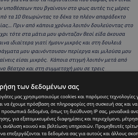
ν υποθέσεων που βγαίνουν στο φως αυτές τις μέρες
 από τα 10 Θεωρώντας το δέκα το πλέον απαράδεκτο
βίας… Πριν από κάποια χρόνια λοιπόν δουλεύοντας στο
ρι τότε στα μάτια μου φάνταζαν θεοί είδα άκουσα
ινα ιδιαίτερα γιατί ήμουν μικρός και στη δουλειά
πράγματα μου φαινόντουσαν περίεργα και μιλούσα μου
αίνεις είσαι μικρός. Κάποια στιγμή λοιπόν μετά από
νο θέατρο και στη συμμετοχή μου σε τρεις
 ψυχική και σωματική κόπωση ένα βράδυ όλα
ρήση των δεδομένων σας
ρο λοιπόν είχα ένα αυτοκινητιστικό δυστύχημα
φηκε ολοσχερώς και εγώ μεταφέρθηκα εσπευσμένα
εργάτες μας χρησιμοποιούμε cookies και παρόμοιες τεχνολογίες 
ώτο πράγμα που έκανα καταφέρνοντας ευτυχώς να
ι να έχουμε πρόσβαση σε πληροφορίες στη συσκευή σας και να
 προσωπικά δεδομένα, όπως τη διεύθυνση IP σας, μοναδικά αν
ν πανικό ήταν να επικοινωνήσω με το θέατρο και όχι
σης, για εξατομικευμένες διαφημίσεις και περιεχόμενο, μέτρη
εγάλη υπόθεση να λείψω από πρόβα ή από παράσταση.
υ, ανάλυση κοινού και βελτίωση υπηρεσιών.
Προμηθευτές τρίτων
 να επεξεργάζονται τα δεδομένα σας για αυτούς και άλλους σκο