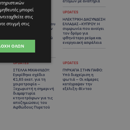
ατόμων με αναπηρία
κτηριστικών
ομηθευτές μπορεί
STORIES
UPDATES
ντιταχθείτε στις
ΟΡΦΕΑΣ ΣΟΛΩΜΟΥ: Ο
ΗΛΕΚΤΡΙΚΗ ΔΙΑΣΥΝΔΕΣΗ
τε στιγμή στις
10χρονος Κύπριος που
ΕΛΛΑΔΑΣ–ΚΥΠΡΟΥ: Η
πρωταγωνιστεί στην
συμφωνία που ανοίγει
εκστρατεία
τον δρόμο για
εξοικονόμησης νερού
φθηνότερο ρεύμα και
– Απλά βήματα που
ενεργειακή ασφάλεια
ΔΟΧΉ ΌΛΩΝ
κάνουν τη διαφορά -
(Βίντεο)
UPDATES
UPDATES
ΣΤΕΛΛΑ ΜΙΧΑΗΛΙΔΟΥ:
ΠΥΡΚΑΓΙΑ ΣΤΗΝ ΠΑΦΟ:
Εγκρίθηκε σχέδιο
Υπό διαχείριση η
€1,65 εκατ. για τη
φωτιά – Οι κάμερες
χοιροτροφία –
κατέγραψαν την
Ξεχωριστή η σημερινή
εξέλιξη-Βίντεο
διαμαρτυρία
κτηνοτρόφων για τις
αποζημιώσεις του
Αφθώδους Πυρετού