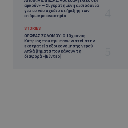
ΑΓΚΑΛΙΑ ΕΛΠΙΔΑΣ: «Οι εξαγγελίες δεν
αρκούν» – Συγκρατημένη αισιοδοξία
για το νέο σχέδιο στήριξης των
ατόμων με αναπηρία
STORIES
ΟΡΦΕΑΣ ΣΟΛΩΜΟΥ: Ο 10χρονος
Κύπριος που πρωταγωνιστεί στην
εκστρατεία εξοικονόμησης νερού –
Απλά βήματα που κάνουν τη
διαφορά -(Βίντεο)