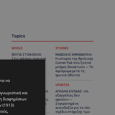
Topics
WORLD
STORIES
ΦΩΤΙΑ ΣΤΟΝ ΒΟΛΟ:
ΜΑΝΩΛΗΣ ΕΜΜΑΝΟΥΗΛ:
Στις φλόγες περιοχή
Η ιστορία της θρυλικής
πάνω από το αρχαίο
Corner Pub που ξυπνά
θέατρο Δημητριάδος
μνήμες δεκαετιών – Το
αφιέρωμα μετά τη
φωτιά-(Φώτο)
για να
UPDATES
UPDATES
ΘΕΣΣΑΛΟΝΙΚΗ: Σοκ από
ΑΓΚΑΛΙΑ ΕΛΠΙΔΑΣ: «Οι
αγνωριστικά και
την κακοποίηση
εξαγγελίες δεν
ση διαφημίσεων
άγριων χελωνών – Τις
αρκούν» –
έβαψαν με πορτοκαλί
Συγκρατημένη
 (1913)
λαδομπογιά-(Φώτο)
αισιοδοξία για το νέο
πούς,
σχέδιο στήριξης των