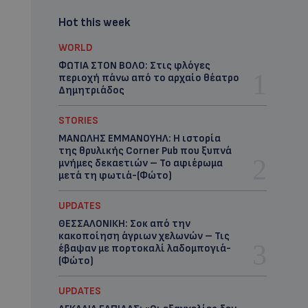
Hot this week
WORLD
ΦΩΤΙΑ ΣΤΟΝ ΒΟΛΟ: Στις φλόγες
περιοχή πάνω από το αρχαίο θέατρο
Δημητριάδος
STORIES
ΜΑΝΩΛΗΣ ΕΜΜΑΝΟΥΗΛ: Η ιστορία
της θρυλικής Corner Pub που ξυπνά
μνήμες δεκαετιών – Το αφιέρωμα
μετά τη φωτιά-(Φώτο)
UPDATES
ΘΕΣΣΑΛΟΝΙΚΗ: Σοκ από την
κακοποίηση άγριων χελωνών – Τις
έβαψαν με πορτοκαλί λαδομπογιά-
(Φώτο)
UPDATES