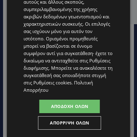
αυτούς και άλλους σκοπούς,
ΕΛΕΝΑ ΠΑΠΑΔΟΠΟΥΛΟΥ: Από τη σκηνή στην
Αντιπροεδρία του ΘΟΚ – «Μεγάλη τιμή και μεγάλη
συμπεριλαμβανομένης της χρήσης
ευθύνη»
ακριβών δεδομένων γεωεντοπισμού και
χαρακτηριστικών συσκευής. Οι επιλογές
σας ισχύουν μόνο για αυτόν τον
ιστότοπο. Ορισμένοι προμηθευτές
μπορεί να βασίζονται σε έννομο
συμφέρον αντί για συγκατάθεση· έχετε το
δικαίωμα να αντιταχθείτε στις
Ρυθμίσεις
διαφήμισης
. Μπορείτε να ανακαλέσετε τη
συγκατάθεσή σας οποιαδήποτε στιγμή
στις
Ρυθμίσεις cookies
.
Πολιτική
Απορρήτου
ΑΠΟΔΟΧΉ ΌΛΩΝ
ΑΠΌΡΡΙΨΗ ΌΛΩΝ
Topics