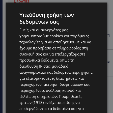
UPDATES
ΚΙΤΡΙΝΗ ΠΡΟΕΙΔΟΠΟΙΗΣΗ: Έτοιμοι για παραλία –
Στους 40°C και σήμερα η Κύπρος-Πότε θα τεθεί σε
Υπεύθυνη χρήση των
ισχύ
δεδομένων σας
UPDATES
Εμείς και οι συνεργάτες μας
ΦΕΙΔΙΑΣ ΠΑΝΑΓΙΩΤΟΥ: Η εμφάνισή του στην εκδήλωση
χρησιμοποιούμε cookies και παρόμοιες
για Ισαάκ και Σολωμού προκάλεσε αντιδράσεις –
τεχνολογίες για να αποθηκεύουμε και να
«Ασέβεια προς τους νεκρούς»-(Φώτο)
έχουμε πρόσβαση σε πληροφορίες στη
συσκευή σας και να επεξεργαζόμαστε
UPDATES
προσωπικά δεδομένα, όπως τη
ΔΗΜΟΣ ΛΑΤΣΙΩΝ – ΓΕΡΙΟΥ: Πάνω από 8.000 υπογραφές
διεύθυνση IP σας, μοναδικά
κατά των Δομών Ανηλίκων – Ζητούν γραπτή
δέσμευση από το Κράτος
αναγνωριστικά και δεδομένα περιήγησης,
για εξατομικευμένες διαφημίσεις και
UPDATES
περιεχόμενο, μέτρηση διαφημίσεων και
ΑΓΙΟΣ ΙΩΑΝΝΗΣ ΠΙΤΣΙΛΙΑΣ: Ξανανοίγει η πισίνα του
περιεχομένου, ανάλυση κοινού και
χωριού – Μια ανάσα δροσιάς για κατοίκους και
βελτίωση υπηρεσιών.
Προμηθευτές
επισκέπτες
τρίτων (1913)
ενδέχεται επίσης να
επεξεργάζονται τα δεδομένα σας για
LIFESTYLE