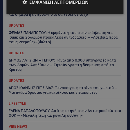
ΕΜΦΆΝΙΣΗ ΛΕΠΤΟΜΕΡΕΙΏΝ
UPDATES
ΚΙΤΡΙΝΗ ΠΡΟΕΙΔΟΠΟΙΗΣΗ: Έτοιμοι για παραλία – Στους 40°C
και σήμερα η Κύπρος-Πότε θα τεθεί σε ισχύ
UPDATES
ΦΕΙΔΙΑΣ ΠΑΝΑΓΙΩΤΟΥ: Η εμφάνισή του στην εκδήλωση για
Ισαάκ και Σολωμού προκάλεσε αντιδράσεις – «Ασέβεια προς
τους νεκρούς»-(Φώτο)
UPDATES
ΔΗΜΟΣ ΛΑΤΣΙΩΝ – ΓΕΡΙΟΥ: Πάνω από 8.000 υπογραφές κατά
των Δομών Ανηλίκων – Ζητούν γραπτή δέσμευση από το
Κράτος
UPDATES
ΑΓΙΟΣ ΙΩΑΝΝΗΣ ΠΙΤΣΙΛΙΑΣ: Ξανανοίγει η πισίνα του χωριού –
Μια ανάσα δροσιάς για κατοίκους και επισκέπτες
LIFESTYLE
ΕΛΕΝΑ ΠΑΠΑΔΟΠΟΥΛΟΥ: Από τη σκηνή στην Αντιπροεδρία του
ΘΟΚ – «Μεγάλη τιμή και μεγάλη ευθύνη»
VIBE NEWS