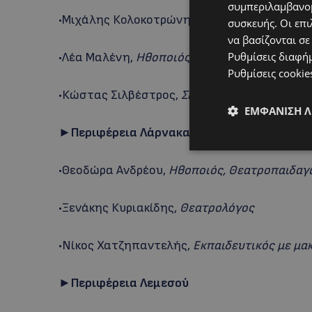
συμπεριλαμβανομ
•Μιχάλης Κολοκοτρώνης,
Σκηνοθέτης
συσκευής. Οι επι
να βασίζονται σε
Ρυθμίσεις διαφή
•Λέα Μαλένη,
Ηθοποιός, Σκηνοθέτις
Ρυθμίσεις cookie
•Κώστας Σιλβέστρος,
Σκηνοθέτης, Ηθοποιός
ΕΜΦΆΝΙΣΗ 
►Περιφέρεια Λάρνακας – Ελεύθερης Αμμο
•Θεοδώρα Ανδρέου,
Ηθοποιός, Θεατροπαιδαγ
•Ξενάκης Κυριακίδης,
Θεατρολόγος
•Νίκος Χατζηπαντελής,
Εκπαιδευτικός με μα
►Περιφέρεια Λεμεσού