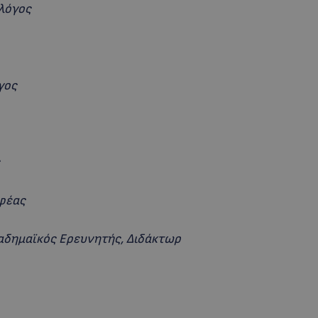
λόγος
γος
φέας
αδημαϊκός Ερευνητής, Διδάκτωρ