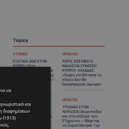
Topics
STORIES
UPDATES
ΕΞΩΤΙΚΑ ΖΩΑ ΣΤΗΝ
ΧΩΡΙΣ ΣΩΣΣΙΒΙΟ Η
ΚΥΠΡΟ: Πότε
ΘΑΛΑΣΣΙΑ ΣΥΝΔΕΣΗ
επιτρέπεται και πότε
ΚΥΠΡΟΥ-ΕΛΛΑΔΑΣ:
απαγορεύεται να έχεις
«Χωρίς επιδότηση το
μαϊμού ως κατοικίδιο –
πλοίο δεν θα
Ποια ζώα μπορείς να
ξανασηκώσει άγκυρα»
διατηρείς νόμιμα
για να
STORIES
UPDATES
αγνωριστικά και
ΜΑΡΙΝΟΣ
ΤΡΟΧΑΙΟ ΣΤΗΝ
ση διαφημίσεων
ΚΩΝΣΤΑΝΤΙΝΙΔΗΣ: Οι
ΛΕΥΚΩΣΙΑ: Χειροπέδες
πρωτοβουλίες για να
και στη σύζυγο του
 (1913)
ξαναζωντανέψει η
27χρονου – Φέρεται
πούς,
Μακαρίου και το
να παραπλάνησε την