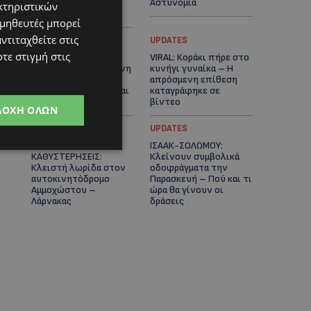
κέντρο της
Αστυνομία
κτηριστικών
Λευκωσίας-(Βίντεο)
ομηθευτές μπορεί
ντιταχθείτε στις
UPDATES
UPDATES
τε στιγμή στις
ΔΕΝ ΥΠΟΧΩΡΕΙ Ο
VIRAL: Κοράκι πήρε στο
ΚΑΥΣΩΝΑΣ: Νέα κίτρινη
κυνήγι γυναίκα – Η
προειδοποίηση για
απρόσμενη επίθεση
40άρια – Πότε τίθεται
καταγράφηκε σε
σε ισχύ
βίντεο
ΔΟΧΉ ΌΛΩΝ
UPDATES
UPDATES
ΕΤΟΙΜΑΣΤΕΙΤΕ ΓΙΑ
ΙΣΑΑΚ-ΣΟΛΩΜΟΥ:
ΚΑΘΥΣΤΕΡΗΣΕΙΣ:
Κλείνουν συμβολικά
Κλειστή λωρίδα στον
οδοφράγματα την
αυτοκινητόδρομο
Παρασκευή – Πού και τι
Αμμοχώστου –
ώρα θα γίνουν οι
Λάρνακας
δράσεις