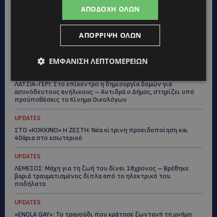
ΚΑΤΑΓΓΕΛΙΑ: Για άνδρα που φέρεται να παρενοχλούσε
ΑΠΟΔΟΧΉ ΌΛΩΝ
γυναίκες στο Δασούδι – Σε εξέλιξη οι αστυνομικές έρευνες
UPDATES
ΑΠΌΡΡΙΨΗ ΌΛΩΝ
ΛΕΥΚΩΣΙΑ: Γιατί ένας 16χρονος φέρεται να έβαλε φωτιά σε
ιστορική μπυραρία – Η Αστυνομία αναζητεί το κίνητρο
ΕΜΦΆΝΙΣΗ ΛΕΠΤΟΜΕΡΕΙΏΝ
UPDATES
ΛΑΤΣΙΑ-ΓΕΡΙ: Στο επίκεντρο η δημιουργία δομών για
ασυνόδευτους ανήλικους – Αντιδρά ο Δήμος, στηρίζει υπό
προϋποθέσεις το Κίνημα Οικολόγων
UPDATES
ΣΤΟ «ΚΟΚΚΙΝΟ» Η ΖΕΣΤΗ: Νέα κίτρινη προειδοποίηση και
40άρια στο εσωτερικό
UPDATES
ΛΕΜΕΣΟΣ: Μάχη για τη ζωή του δίνει 18χρονος – Βρέθηκε
βαριά τραυματισμένος δίπλα από το ηλεκτρικό του
ποδήλατο
UPDATES
«ENOLA GAY»: Το τραγούδι που κράτησε ζωντανή τη μνήμη