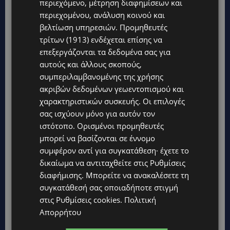
περιεχόμενο, μέτρηση διαφημίσεων και
περιεχομένου, ανάλυση κοινού και
βελτίωση υπηρεσιών.
Προμηθευτές
τρίτων (1913)
ενδέχεται επίσης να
επεξεργάζονται τα δεδομένα σας για
αυτούς και άλλους σκοπούς,
συμπεριλαμβανομένης της χρήσης
ακριβών δεδομένων γεωεντοπισμού και
χαρακτηριστικών συσκευής. Οι επιλογές
σας ισχύουν μόνο για αυτόν τον
Topics
ιστότοπο. Ορισμένοι προμηθευτές
μπορεί να βασίζονται σε έννομο
STORIES
συμφέρον αντί για συγκατάθεση· έχετε το
ΓΕΝΕΘΛΙΟΣ ΗΜΕΡΑ: Η ηλικία είναι μόνο ένας αριθμός – Οι
δικαίωμα να αντιταχθείτε στις
Ρυθμίσεις
άνθρωποι και οι στιγμές είναι η πραγματική μας ιστορία
διαφήμισης
. Μπορείτε να ανακαλέσετε τη
STORIES
συγκατάθεσή σας οποιαδήποτε στιγμή
ΕΛΕΝΑ ΑΝΤΩΝΙΑΔΟΥ: Αγώνας ζωής για τη 37χρονη μητέρα
στις
Ρυθμίσεις cookies
.
Πολιτική
τριών παιδιών – Έρανος για τη θεραπεία της στην Αγγλία
Απορρήτου
UPDATES