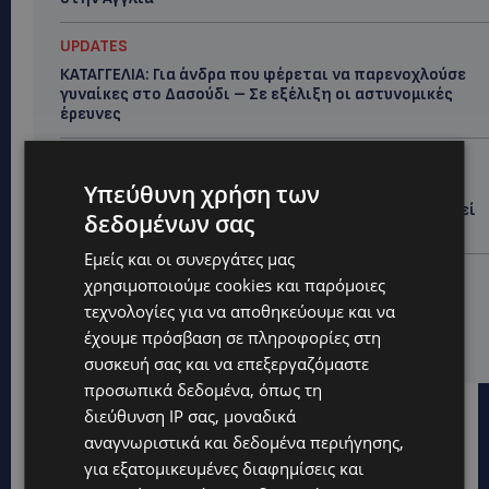
UPDATES
ΚΑΤΑΓΓΕΛΙΑ: Για άνδρα που φέρεται να παρενοχλούσε
γυναίκες στο Δασούδι – Σε εξέλιξη οι αστυνομικές
έρευνες
UPDATES
Υπεύθυνη χρήση των
ΛΕΥΚΩΣΙΑ: Γιατί ένας 16χρονος φέρεται να έβαλε
φωτιά σε ιστορική μπυραρία – Η Αστυνομία αναζητεί
δεδομένων σας
το κίνητρο
Εμείς και οι συνεργάτες μας
UPDATES
χρησιμοποιούμε cookies και παρόμοιες
ΛΑΤΣΙΑ-ΓΕΡΙ: Στο επίκεντρο η δημιουργία δομών για
τεχνολογίες για να αποθηκεύουμε και να
ασυνόδευτους ανήλικους – Αντιδρά ο Δήμος,
έχουμε πρόσβαση σε πληροφορίες στη
στηρίζει υπό προϋποθέσεις το Κίνημα Οικολόγων
συσκευή σας και να επεξεργαζόμαστε
προσωπικά δεδομένα, όπως τη
διεύθυνση IP σας, μοναδικά
αναγνωριστικά και δεδομένα περιήγησης,
για εξατομικευμένες διαφημίσεις και