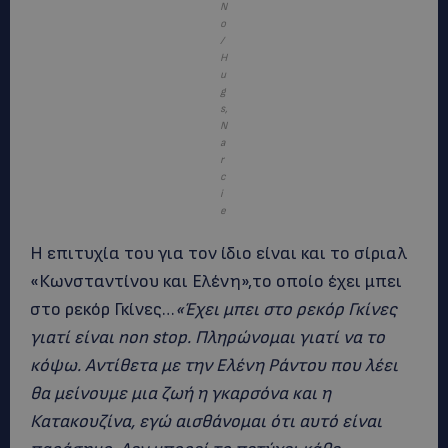
Ν
ο
/
Η
u
g
s,
Ν
a
r
c
i
e
Η επιτυχία του για τον ίδιο είναι και το σίριαλ
«Κωνσταντίνου και Ελένη»,το οποίο έχει μπει
στο ρεκόρ Γκίνες…
«Έχει μπει στο ρεκόρ Γκίνες
γιατί είναι non stop. Πληρώνομαι γιατί να το
κόψω. Αντίθετα με την Ελένη Ράντου που λέει
θα μείνουμε μια ζωή η γκαρσόνα και η
Κατακουζίνα, εγώ αισθάνομαι ότι αυτό είναι