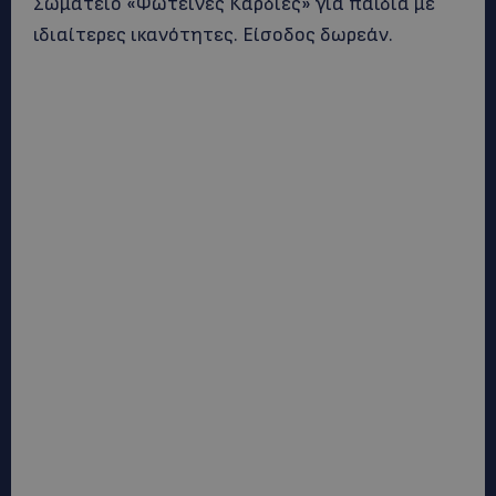
Σωματείο «Φωτεινές Καρδιές» για παιδιά με
ιδιαίτερες ικανότητες. Είσοδος δωρεάν.