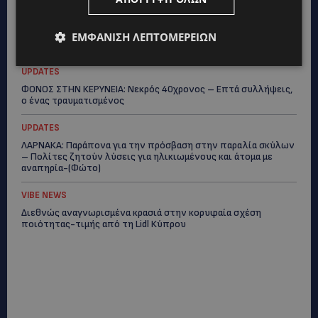
ΚΟΣΜΙΚΑ
PERNERA BEACH HOTEL: Εκλεκτές παρουσίες στα 50 χρόνια
ΕΜΦΆΝΙΣΗ ΛΕΠΤΟΜΕΡΕΙΏΝ
ενός ιστορικού ξενοδοχείου-Ποιους είδαμε
UPDATES
ΦΟΝΟΣ ΣΤΗΝ ΚΕΡΥΝΕΙΑ: Νεκρός 40χρονος – Επτά συλλήψεις,
ο ένας τραυματισμένος
UPDATES
ΛΑΡΝΑΚΑ: Παράπονα για την πρόσβαση στην παραλία σκύλων
– Πολίτες ζητούν λύσεις για ηλικιωμένους και άτομα με
αναπηρία-(Φώτο)
VIBE NEWS
Διεθνώς αναγνωρισμένα κρασιά στην κορυφαία σχέση
ποιότητας-τιμής από τη Lidl Κύπρου