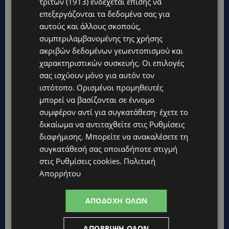
τρίτων (1913)
ενδέχεται επίσης να
επεξεργάζονται τα δεδομένα σας για
αυτούς και άλλους σκοπούς,
Topics
συμπεριλαμβανομένης της χρήσης
ακριβών δεδομένων γεωεντοπισμού και
UPDATES
χαρακτηριστικών συσκευής. Οι επιλογές
ΛΑΤΣΙΑ-ΓΕΡΙ: Στο επίκεντρο η δημιουργία δομών για
σας ισχύουν μόνο για αυτόν τον
ασυνόδευτους ανήλικους – Αντιδρά ο Δήμος, στηρίζει υπό
προϋποθέσεις το Κίνημα Οικολόγων
ιστότοπο. Ορισμένοι προμηθευτές
μπορεί να βασίζονται σε έννομο
UPDATES
συμφέρον αντί για συγκατάθεση· έχετε το
ΣΤΟ «ΚΟΚΚΙΝΟ» Η ΖΕΣΤΗ: Νέα κίτρινη προειδοποίηση και
40άρια στο εσωτερικό
δικαίωμα να αντιταχθείτε στις
Ρυθμίσεις
διαφήμισης
. Μπορείτε να ανακαλέσετε τη
UPDATES
συγκατάθεσή σας οποιαδήποτε στιγμή
ΛΕΜΕΣΟΣ: Μάχη για τη ζωή του δίνει 18χρονος – Βρέθηκε
στις
Ρυθμίσεις cookies
.
Πολιτική
βαριά τραυματισμένος δίπλα από το ηλεκτρικό του
ποδήλατο
Απορρήτου
UPDATES
ΑΠΟΔΟΧΉ ΌΛΩΝ
«ENOLA GAY»: Το τραγούδι που κράτησε ζωντανή τη μνήμη
της Χιροσίμα – 81 χρόνια από τη μέρα που άλλαξε την
ανθρωπότητα-(Bίντεο)
ΑΠΌΡΡΙΨΗ ΌΛΩΝ