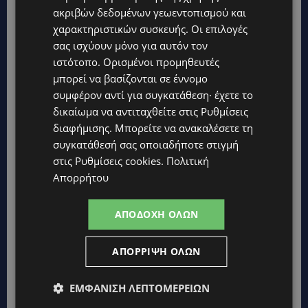
ευεξίας, γεμάτο γεύση, ενέργεια και χαμόγελα σε όλη την
ακριβών δεδομένων γεωεντοπισμού και
Κύπρο
χαρακτηριστικών συσκευής. Οι επιλογές
σας ισχύουν μόνο για αυτόν τον
ΚΑΤΟΙΚΙΔΙΑ
ιστότοπο. Ορισμένοι προμηθευτές
ΠΑΓΚΟΣΜΙΑ ΗΜΕΡΑ ΓΑΤΑΣ: Χιλιάδες στην Κύπρο, καθεμία
μοναδική – Το χαδιάρικο τετράποδο με τη ματιά που λιώνει
μπορεί να βασίζονται σε έννομο
καρδιές
συμφέρον αντί για συγκατάθεση· έχετε το
δικαίωμα να αντιταχθείτε στις
Ρυθμίσεις
UPDATES
διαφήμισης
. Μπορείτε να ανακαλέσετε τη
ΤΑΣΟΣ ΧΑΤΖΗΓΙΟΒΑΝΗΣ: Η συγκλονιστική ιστορία του
12χρονου Δημήτρη και η δωρεά των 12.500 ευρώ που του
συγκατάθεσή σας οποιαδήποτε στιγμή
έδωσε ελπίδα
στις
Ρυθμίσεις cookies
.
Πολιτική
Απορρήτου
STORIES
ΕΞΩΤΙΚΑ ΖΩΑ ΣΤΗΝ ΚΥΠΡΟ: Πότε επιτρέπεται και πότε
απαγορεύεται να έχεις μαϊμού ως κατοικίδιο – Ποια ζώα
ΑΠΟΔΟΧΉ ΌΛΩΝ
μπορείς να διατηρείς νόμιμα
UPDATES
ΑΠΌΡΡΙΨΗ ΌΛΩΝ
ΧΩΡΙΣ ΣΩΣΣΙΒΙΟ Η ΘΑΛΑΣΣΙΑ ΣΥΝΔΕΣΗ ΚΥΠΡΟΥ-ΕΛΛΑΔΑΣ:
«Χωρίς επιδότηση το πλοίο δεν θα ξανασηκώσει άγκυρα»
ΕΜΦΆΝΙΣΗ ΛΕΠΤΟΜΕΡΕΙΏΝ
STORIES