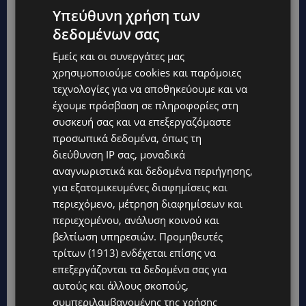
Υπεύθυνη χρήση των
δεδομένων σας
Εμείς και οι συνεργάτες μας
χρησιμοποιούμε cookies και παρόμοιες
τεχνολογίες για να αποθηκεύουμε και να
έχουμε πρόσβαση σε πληροφορίες στη
συσκευή σας και να επεξεργαζόμαστε
προσωπικά δεδομένα, όπως τη
διεύθυνση IP σας, μοναδικά
αναγνωριστικά και δεδομένα περιήγησης,
για εξατομικευμένες διαφημίσεις και
Topics
περιεχόμενο, μέτρηση διαφημίσεων και
περιεχομένου, ανάλυση κοινού και
VIBE NEWS
βελτίωση υπηρεσιών.
Προμηθευτές
Η Peugeot είναι ο επίσημος συνεργάτης του Φεστιβάλ
τρίτων (1913)
ενδέχεται επίσης να
Κινηματογράφου της Βενετίας
επεξεργάζονται τα δεδομένα σας για
αυτούς και άλλους σκοπούς,
VIBE NEWS
συμπεριλαμβανομένης της χρήσης
Lidl Better Living Days #summer2026: Ένα μοναδικό ταξίδι