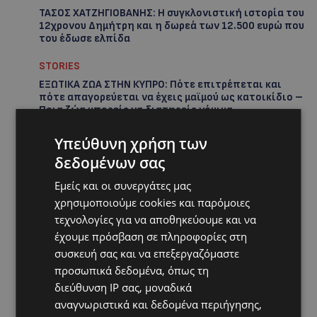
ΤΑΣΟΣ ΧΑΤΖΗΓΙΟΒΑΝΗΣ: Η συγκλονιστική ιστορία του
12χρονου Δημήτρη και η δωρεά των 12.500 ευρώ που
του έδωσε ελπίδα
STORIES
ΕΞΩΤΙΚΑ ΖΩΑ ΣΤΗΝ ΚΥΠΡΟ: Πότε επιτρέπεται και
πότε απαγορεύεται να έχεις μαϊμού ως κατοικίδιο –
Ποια ζώα μπορείς να διατηρείς νόμιμα
UPDATES
Υπεύθυνη χρήση των
ΧΩΡΙΣ ΣΩΣΣΙΒΙΟ Η ΘΑΛΑΣΣΙΑ ΣΥΝΔΕΣΗ ΚΥΠΡΟΥ-
δεδομένων σας
ΕΛΛΑΔΑΣ: «Χωρίς επιδότηση το πλοίο δεν θα
ξανασηκώσει άγκυρα»
Εμείς και οι συνεργάτες μας
χρησιμοποιούμε cookies και παρόμοιες
STORIES
τεχνολογίες για να αποθηκεύουμε και να
ΜΑΡΙΝΟΣ ΚΩΝΣΤΑΝΤΙΝΙΔΗΣ: Οι πρωτοβουλίες για να
έχουμε πρόσβαση σε πληροφορίες στη
ξαναζωντανέψει η Μακαρίου και το κέντρο της
συσκευή σας και να επεξεργαζόμαστε
Λευκωσίας-(Βίντεο)
προσωπικά δεδομένα, όπως τη
UPDATES
διεύθυνση IP σας, μοναδικά
ΤΡΟΧΑΙΟ ΣΤΗΝ ΛΕΥΚΩΣΙΑ: Χειροπέδες και στη σύζυγο
αναγνωριστικά και δεδομένα περιήγησης,
του 27χρονου – Φέρεται να παραπλάνησε την