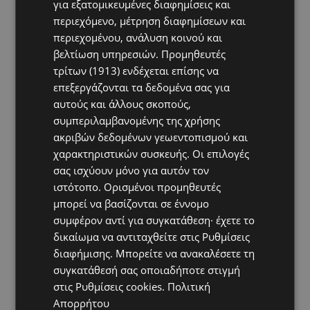
για εξατομικευμένες διαφημίσεις και
Αστυνομία
περιεχόμενο, μέτρηση διαφημίσεων και
περιεχομένου, ανάλυση κοινού και
βελτίωση υπηρεσιών.
Προμηθευτές
τρίτων (1913)
ενδέχεται επίσης να
επεξεργάζονται τα δεδομένα σας για
αυτούς και άλλους σκοπούς,
συμπεριλαμβανομένης της χρήσης
ακριβών δεδομένων γεωεντοπισμού και
χαρακτηριστικών συσκευής. Οι επιλογές
σας ισχύουν μόνο για αυτόν τον
ιστότοπο. Ορισμένοι προμηθευτές
μπορεί να βασίζονται σε έννομο
συμφέρον αντί για συγκατάθεση· έχετε το
δικαίωμα να αντιταχθείτε στις
Ρυθμίσεις
Topics
διαφήμισης
. Μπορείτε να ανακαλέσετε τη
συγκατάθεσή σας οποιαδήποτε στιγμή
UPDATES
στις
Ρυθμίσεις cookies
.
Πολιτική
ΤΑΣΟΣ ΧΑΤΖΗΓΙΟΒΑΝΗΣ: Η συγκλονιστική ιστορία του
12χρονου Δημήτρη και η δωρεά των 12.500 ευρώ που του
Απορρήτου