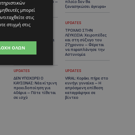
μαϊμού ως κατοικίδιο –
πλοίο δεν θα
κτηριστικών
Ποια ζώα μπορείς να
ξανασηκώσει άγκυρα»
ομηθευτές μπορεί
διατηρείς νόμιμα
ντιταχθείτε στις
STORIES
UPDATES
τε στιγμή στις
ΜΑΡΙΝΟΣ
ΤΡΟΧΑΙΟ ΣΤΗΝ
ΚΩΝΣΤΑΝΤΙΝΙΔΗΣ: Οι
ΛΕΥΚΩΣΙΑ: Χειροπέδες
πρωτοβουλίες για να
και στη σύζυγο του
ξαναζωντανέψει η
27χρονου – Φέρεται
ΔΟΧΉ ΌΛΩΝ
Μακαρίου και το
να παραπλάνησε την
κέντρο της
Αστυνομία
Λευκωσίας-(Βίντεο)
UPDATES
UPDATES
ΔΕΝ ΥΠΟΧΩΡΕΙ Ο
VIRAL: Κοράκι πήρε στο
ΚΑΥΣΩΝΑΣ: Νέα κίτρινη
κυνήγι γυναίκα – Η
προειδοποίηση για
απρόσμενη επίθεση
40άρια – Πότε τίθεται
καταγράφηκε σε
σε ισχύ
βίντεο