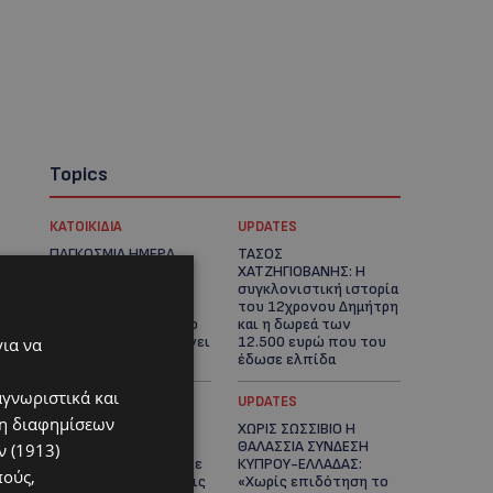
Topics
ΚΑΤΟΙΚΙΔΙΑ
UPDATES
ΠΑΓΚΟΣΜΙΑ ΗΜΕΡΑ
ΤΑΣΟΣ
ΓΑΤΑΣ: Χιλιάδες στην
ΧΑΤΖΗΓΙΟΒΑΝΗΣ: Η
Κύπρο, καθεμία
συγκλονιστική ιστορία
μοναδική – Το
του 12χρονου Δημήτρη
χαδιάρικο τετράποδο
και η δωρεά των
με τη ματιά που λιώνει
12.500 ευρώ που του
για να
καρδιές
έδωσε ελπίδα
αγνωριστικά και
STORIES
UPDATES
ση διαφημίσεων
ΕΞΩΤΙΚΑ ΖΩΑ ΣΤΗΝ
ΧΩΡΙΣ ΣΩΣΣΙΒΙΟ Η
ΚΥΠΡΟ: Πότε
ΘΑΛΑΣΣΙΑ ΣΥΝΔΕΣΗ
 (1913)
επιτρέπεται και πότε
ΚΥΠΡΟΥ-ΕΛΛΑΔΑΣ:
πούς,
απαγορεύεται να έχεις
«Χωρίς επιδότηση το