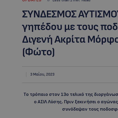
Less than 1
min.
Read
ΣΥΝΔΕΣΜΟΣ ΑΥΤΙΣΜΟΥ
γηπέδου με τους πο
Διγενή Ακρίτα Μόρφο
(Φώτο)
3 Μαΐου, 2023
Το τρόπαιο στον 13ο τελικό της διοργάνωσ
ο ΑΣΙΛ Λύσης. Πριν ξεκινήσει ο αγώνα
συνόδεψαν τους ποδοσφα