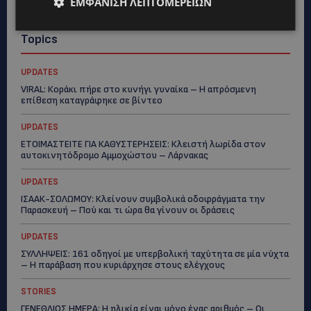
ΕΜΦΆΝΙΣΗ ΛΕΠΤΟΜΕΡΕΙΏΝ
Topics
UPDATES
VIRAL: Κοράκι πήρε στο κυνήγι γυναίκα – Η απρόσμενη
επίθεση καταγράφηκε σε βίντεο
UPDATES
ΕΤΟΙΜΑΣΤΕΙΤΕ ΓΙΑ ΚΑΘΥΣΤΕΡΗΣΕΙΣ: Κλειστή λωρίδα στον
αυτοκινητόδρομο Αμμοχώστου – Λάρνακας
UPDATES
ΙΣΑΑΚ-ΣΟΛΩΜΟΥ: Κλείνουν συμβολικά οδοφράγματα την
Παρασκευή – Πού και τι ώρα θα γίνουν οι δράσεις
UPDATES
ΣΥΛΛΗΨΕΙΣ: 161 οδηγοί με υπερβολική ταχύτητα σε μία νύχτα
– Η παράβαση που κυριάρχησε στους ελέγχους
STORIES
ΓΕΝΕΘΛΙΟΣ ΗΜΕΡΑ: Η ηλικία είναι μόνο ένας αριθμός – Οι