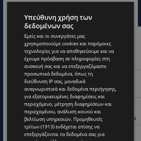
Υπεύθυνη χρήση των
δεδομένων σας
Εμείς και οι συνεργάτες μας
Hot this week
χρησιμοποιούμε cookies και παρόμοιες
UPDATES
τεχνολογίες για να αποθηκεύουμε και να
VIRAL: Κοράκι πήρε στο κυνήγι γυναίκα – Η
έχουμε πρόσβαση σε πληροφορίες στη
απρόσμενη επίθεση καταγράφηκε σε βίντεο
συσκευή σας και να επεξεργαζόμαστε
προσωπικά δεδομένα, όπως τη
UPDATES
διεύθυνση IP σας, μοναδικά
ΕΤΟΙΜΑΣΤΕΙΤΕ ΓΙΑ ΚΑΘΥΣΤΕΡΗΣΕΙΣ: Κλειστή λωρίδα
αναγνωριστικά και δεδομένα περιήγησης,
στον αυτοκινητόδρομο Αμμοχώστου – Λάρνακας
για εξατομικευμένες διαφημίσεις και
περιεχόμενο, μέτρηση διαφημίσεων και
UPDATES
περιεχομένου, ανάλυση κοινού και
ΙΣΑΑΚ-ΣΟΛΩΜΟΥ: Κλείνουν συμβολικά οδοφράγματα
την Παρασκευή – Πού και τι ώρα θα γίνουν οι δράσεις
βελτίωση υπηρεσιών.
Προμηθευτές
τρίτων (1913)
ενδέχεται επίσης να
UPDATES
επεξεργάζονται τα δεδομένα σας για
ΣΥΛΛΗΨΕΙΣ: 161 οδηγοί με υπερβολική ταχύτητα σε