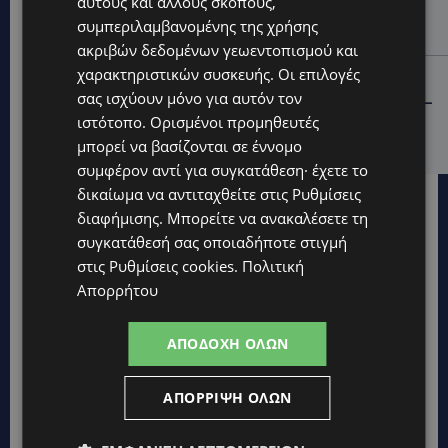
αυτούς και άλλους σκοπούς,
μία νύχτα – Η παράβαση που κυριάρχησε στους
συμπεριλαμβανομένης της χρήσης
ελέγχους
ακριβών δεδομένων γεωεντοπισμού και
χαρακτηριστικών συσκευής. Οι επιλογές
STORIES
σας ισχύουν μόνο για αυτόν τον
ΓΕΝΕΘΛΙΟΣ ΗΜΕΡΑ: Η ηλικία είναι μόνο ένας αριθμός –
ιστότοπο. Ορισμένοι προμηθευτές
Οι άνθρωποι και οι στιγμές είναι η πραγματική μας
ιστορία
μπορεί να βασίζονται σε έννομο
συμφέρον αντί για συγκατάθεση· έχετε το
δικαίωμα να αντιταχθείτε στις
Ρυθμίσεις
διαφήμισης
. Μπορείτε να ανακαλέσετε τη
συγκατάθεσή σας οποιαδήποτε στιγμή
στις
Ρυθμίσεις cookies
.
Πολιτική
Απορρήτου
ΑΠΟΔΟΧΉ ΌΛΩΝ
ΑΠΌΡΡΙΨΗ ΌΛΩΝ