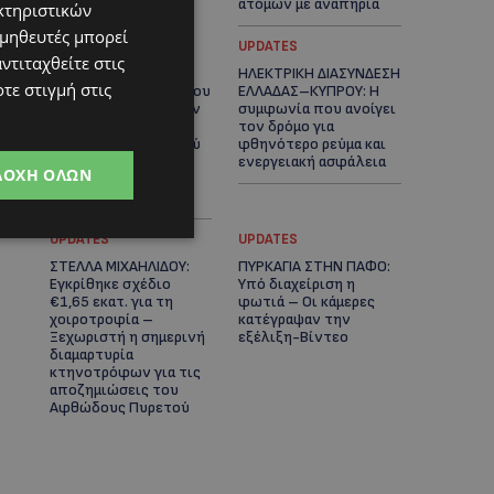
ατόμων με αναπηρία
κτηριστικών
ομηθευτές μπορεί
STORIES
UPDATES
ντιταχθείτε στις
ΟΡΦΕΑΣ ΣΟΛΩΜΟΥ: Ο
ΗΛΕΚΤΡΙΚΗ ΔΙΑΣΥΝΔΕΣΗ
τε στιγμή στις
10χρονος Κύπριος που
ΕΛΛΑΔΑΣ–ΚΥΠΡΟΥ: Η
πρωταγωνιστεί στην
συμφωνία που ανοίγει
εκστρατεία
τον δρόμο για
εξοικονόμησης νερού
φθηνότερο ρεύμα και
– Απλά βήματα που
ενεργειακή ασφάλεια
ΔΟΧΉ ΌΛΩΝ
κάνουν τη διαφορά -
(Βίντεο)
UPDATES
UPDATES
ΣΤΕΛΛΑ ΜΙΧΑΗΛΙΔΟΥ:
ΠΥΡΚΑΓΙΑ ΣΤΗΝ ΠΑΦΟ:
Εγκρίθηκε σχέδιο
Υπό διαχείριση η
€1,65 εκατ. για τη
φωτιά – Οι κάμερες
χοιροτροφία –
κατέγραψαν την
Ξεχωριστή η σημερινή
εξέλιξη-Βίντεο
διαμαρτυρία
κτηνοτρόφων για τις
αποζημιώσεις του
Αφθώδους Πυρετού