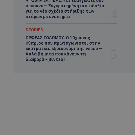
ΑΓΚΑΛΙΑ ΕΛΠΙΔΑΣ: «Οι εξαγγελίες δεν
αρκούν» – Συγκρατημένη αισιοδοξία
για το νέο σχέδιο στήριξης των
ατόμων με αναπηρία
STORIES
ΟΡΦΕΑΣ ΣΟΛΩΜΟΥ: Ο 10χρονος
Κύπριος που πρωταγωνιστεί στην
εκστρατεία εξοικονόμησης νερού –
Απλά βήματα που κάνουν τη
διαφορά -(Βίντεο)