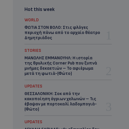
Hot this week
WORLD
ΦΩΤΙΑ ΣΤΟΝ ΒΟΛΟ: Στις φλόγες
περιοχή πάνω από το αρχαίο θέατρο
Δημητριάδος
STORIES
ΜΑΝΩΛΗΣ ΕΜΜΑΝΟΥΗΛ: Η ιστορία
της θρυλικής Corner Pub που ξυπνά
μνήμες δεκαετιών – Το αφιέρωμα
μετά τη φωτιά-(Φώτο)
UPDATES
ΘΕΣΣΑΛΟΝΙΚΗ: Σοκ από την
κακοποίηση άγριων χελωνών – Τις
έβαψαν με πορτοκαλί λαδομπογιά-
(Φώτο)
UPDATES