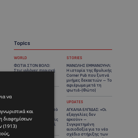
Topics
WORLD
STORIES
ΦΩΤΙΑ ΣΤΟΝ ΒΟΛΟ:
ΜΑΝΩΛΗΣ ΕΜΜΑΝΟΥΗΛ:
Στις φλόγες περιοχή
Η ιστορία της θρυλικής
πάνω από το αρχαίο
Corner Pub που ξυπνά
θέατρο Δημητριάδος
μνήμες δεκαετιών – Το
αφιέρωμα μετά τη
φωτιά-(Φώτο)
για να
UPDATES
UPDATES
ΘΕΣΣΑΛΟΝΙΚΗ: Σοκ από
ΑΓΚΑΛΙΑ ΕΛΠΙΔΑΣ: «Οι
αγνωριστικά και
την κακοποίηση
εξαγγελίες δεν
ση διαφημίσεων
άγριων χελωνών – Τις
αρκούν» –
έβαψαν με πορτοκαλί
Συγκρατημένη
 (1913)
λαδομπογιά-(Φώτο)
αισιοδοξία για το νέο
πούς,
σχέδιο στήριξης των