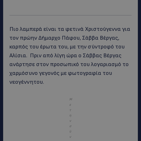
Πιο λαμπερά είναι τα φετινά Χριστούγεννα για
τον πρώην Δήμαρχο Πάφου, Σάββα Βέργας,
καρπός του έρωτα του, με την σύντροφό του
Αλίσια. Πριν από λίγη ώρα ο Σάββας Βέργας
ανάρτησε στον προσωπικό του λογαριασμό το
χαρμόσυνο γεγονός με φωτογραφία του
νεογέννητου.
Μ
ε
τ
η
ν
σ
ύ
ν