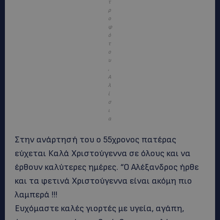
τ
ρ
ο
φ
ό
τ
ο
υ
,
Α
λ
ί
σ
ι
α
Στην ανάρτησή του ο 55χρονος πατέρας
εύχεται Καλά Χριστούγεννα σε όλους και να
έρθουν καλύτερες ημέρες. “Ο Αλέξανδρος ήρθε
και τα φετινά Χριστούγεννα είναι ακόμη πιο
λαμπερά !!!
Ευχόμαστε καλές γιορτές με υγεία, αγάπη,