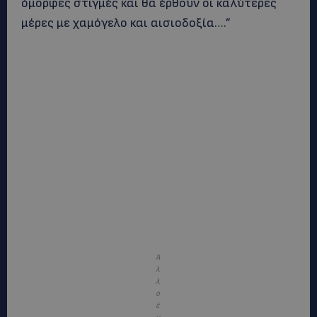
όμορφες στιγμές και θα έρθουν οι καλύτερες
μέρες με χαμόγελο και αισιοδοξία….”
Ά
λ
λ
ο
έ