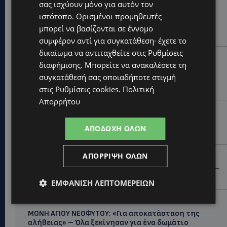
UPDATES
σας ισχύουν μόνο για αυτόν τον
ιστότοπο. Ορισμένοι προμηθευτές
ΑΓΙΟΣ ΙΩΑΝΝΗΣ ΠΙΤΣΙΛΙΑΣ: Ξανανοίγει η πισίνα του
χωριού – Μια ανάσα δροσιάς για κατοίκους και
μπορεί να βασίζονται σε έννομο
επισκέπτες
συμφέρον αντί για συγκατάθεση· έχετε το
δικαίωμα να αντιταχθείτε στις
Ρυθμίσεις
LIFESTYLE
διαφήμισης
. Μπορείτε να ανακαλέσετε τη
ΕΛΕΝΑ ΠΑΠΑΔΟΠΟΥΛΟΥ: Από τη σκηνή στην
συγκατάθεσή σας οποιαδήποτε στιγμή
Αντιπροεδρία του ΘΟΚ – «Μεγάλη τιμή και μεγάλη
ευθύνη»
στις
Ρυθμίσεις cookies
.
Πολιτική
Απορρήτου
VIBE NEWS
Η Arla Protein συνεχίζει να καινοτομεί με το Arla
ΑΠΟΔΟΧΉ ΌΛΩΝ
Protein Food to Go.
UPDATES
ΑΠΌΡΡΙΨΗ ΌΛΩΝ
ΜΑΚΑΡΙΟΣ ΔΡΟΥΣΙΩΤΗΣ: «Δεν ξεκινήσαμε μόνοι μας» –
Η Αστυνομία ξεκαθαρίζει πώς άρχισε η έρευνα
ΕΜΦΆΝΙΣΗ ΛΕΠΤΟΜΕΡΕΙΏΝ
UPDATES
ΜΟΝΗ ΑΓΙΟΥ ΝΕΟΦΥΤΟΥ: «Για αποκατάσταση της
αλήθειας» – Όλα ξεκίνησαν για ένα δωμάτιο