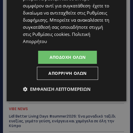
συμφέρον αντί για συγκατάθεση· έχετε το
δικαίωμα να αντιταχθείτε στις
Ρυθμίσεις
διαφήμισης
. Μπορείτε να ανακαλέσετε τη
συγκατάθεσή σας οποιαδήποτε στιγμή
Topics
στις
Ρυθμίσεις cookies
.
Πολιτική
Απορρήτου
UPDATES
ΛΕΩΦΟΡΟΣ ΤΣΕΡΙΟΥ: Άνοιξε ο δρόμος, αλλά άρχισαν τα
παράπονα των πολιτών – «Έγινε σωστά ο σχεδιασμός;»
ΑΠΟΔΟΧΉ ΌΛΩΝ
VIBE NEWS
ΑΠΌΡΡΙΨΗ ΌΛΩΝ
Νέος Γενικός Διευθυντής του Hilton Nicosia ο Ilio Rodoni
VIBE NEWS
ΕΜΦΆΝΙΣΗ ΛΕΠΤΟΜΕΡΕΙΏΝ
Η Peugeot είναι ο επίσημος συνεργάτης του Φεστιβάλ
Κινηματογράφου της Βενετίας
VIBE NEWS
Lidl Better Living Days #summer2026: Ένα μοναδικό ταξίδι
ευεξίας, γεμάτο γεύση, ενέργεια και χαμόγελα σε όλη την
Κύπρο