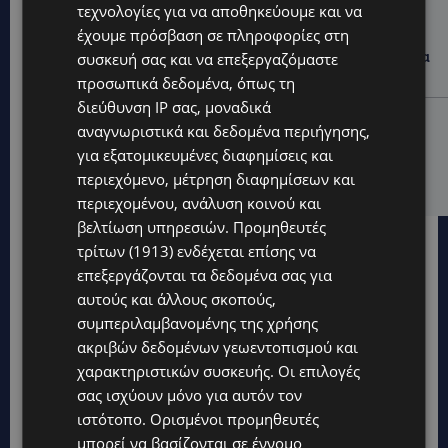
τεχνολογίες για να αποθηκεύουμε και να
VIBE NEWS
έχουμε πρόσβαση σε πληροφορίες στη
Lidl Better Living Days #summer2026: Ένα μοναδικό
ταξίδι ευεξίας, γεμάτο γεύση, ενέργεια και χαμόγελα
συσκευή σας και να επεξεργαζόμαστε
σε όλη την Κύπρο
προσωπικά δεδομένα, όπως τη
διεύθυνση IP σας, μοναδικά
ΚΑΤΟΙΚΙΔΙΑ
αναγνωριστικά και δεδομένα περιήγησης,
ΠΑΓΚΟΣΜΙΑ ΗΜΕΡΑ ΓΑΤΑΣ: Χιλιάδες στην Κύπρο,
για εξατομικευμένες διαφημίσεις και
καθεμία μοναδική – Το χαδιάρικο τετράποδο με τη
περιεχόμενο, μέτρηση διαφημίσεων και
ματιά που λιώνει καρδιές
περιεχομένου, ανάλυση κοινού και
βελτίωση υπηρεσιών.
Προμηθευτές
τρίτων (1913)
ενδέχεται επίσης να
επεξεργάζονται τα δεδομένα σας για
αυτούς και άλλους σκοπούς,
συμπεριλαμβανομένης της χρήσης
ακριβών δεδομένων γεωεντοπισμού και
χαρακτηριστικών συσκευής. Οι επιλογές
σας ισχύουν μόνο για αυτόν τον
ιστότοπο. Ορισμένοι προμηθευτές
μπορεί να βασίζονται σε έννομο