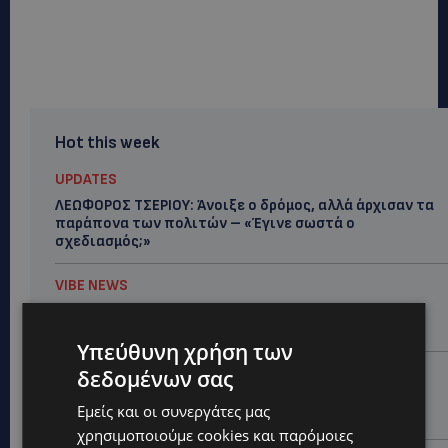
Hot this week
UPDATES
ΛΕΩΦΟΡΟΣ ΤΣΕΡΙΟΥ: Άνοιξε ο δρόμος, αλλά άρχισαν τα
παράπονα των πολιτών – «Έγινε σωστά ο
σχεδιασμός;»
VIBE NEWS
Νέος Γενικός Διευθυντής του Hilton Nicosia ο Ilio
Rodoni
Υπεύθυνη χρήση των
VIBE NEWS
δεδομένων σας
Η Peugeot είναι ο επίσημος συνεργάτης του
Εμείς και οι συνεργάτες μας
Φεστιβάλ Κινηματογράφου της Βενετίας
χρησιμοποιούμε cookies και παρόμοιες