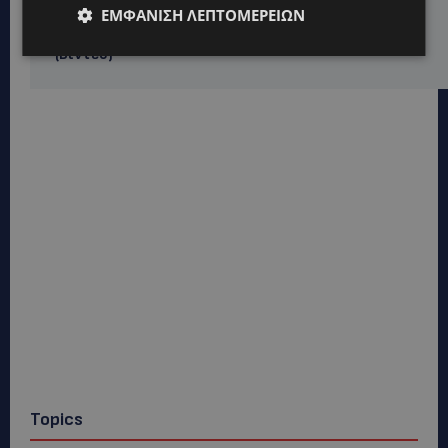
ΟΡΦΕΑΣ ΣΟΛΩΜΟΥ: Ο 10χρονος Κύπριος που
ΕΜΦΆΝΙΣΗ ΛΕΠΤΟΜΕΡΕΙΏΝ
πρωταγωνιστεί στην εκστρατεία εξοικονόμησης
νερού – Απλά βήματα που κάνουν τη διαφορά -
(Βίντεο)
Topics