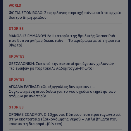
WORLD
ΦΩΤΙΑ ΣΤΟΝ ΒΟΛΟ: Στις φλόγες περιοχή πάνω από το αρχαίο
θέατρο Δημητριάδος
STORIES
ΜΑΝΩΛΗΣ ΕΜΜΑΝΟΥΗΛ: Η ιστορία της θρυλικής Corner Pub
που ξυπνά μνήμες δεκαετιών – Το αφιέρωμα μετά τη φωτιά-
(Φώτο)
UPDATES
ΘΕΣΣΑΛΟΝΙΚΗ: Σοκ από την κακοποίηση άγριων χελωνών –
Τις έβαψαν με πορτοκαλί λαδομπογιά-(Φώτο)
UPDATES
ΑΓΚΑΛΙΑ ΕΛΠΙΔΑΣ: «Οι εξαγγελίες δεν αρκούν» –
Συγκρατημένη αισιοδοξία για το νέο σχέδιο στήριξης των
ατόμων με αναπηρία
STORIES
ΟΡΦΕΑΣ ΣΟΛΩΜΟΥ: Ο 10χρονος Κύπριος που πρωταγωνιστεί
στην εκστρατεία εξοικονόμησης νερού – Απλά βήματα που
κάνουν τη διαφορά -(Βίντεο)