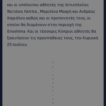
και οι υπόλοιποι αθλητές της Ιστιοπλοΐας
Νατάσα Λάππα , Μαριλένα Μακρή και Ανδρέας
Καριόλου καθώς και οι προπονητές τους, οι
οποίοι θα διαμένουν στην περιοχή της
Enoshima. Και οι τέσσερις Κύπριοι αθλητές θα
ξεκινήσουν τις προσπάθειες τους, την Κυριακή
25 Ιουλίου.
Π
ρ
ι
ν
α
π
ό
λ
ί
γ
η