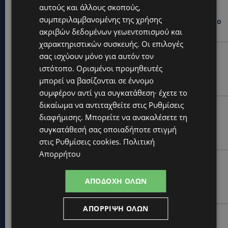
αυτούς και άλλους σκοπούς,
WORLD
συμπεριλαμβανομένης της χρήσης
ΦΩΤΙΑ ΣΤΟΝ ΒΟΛΟ: Στις φλόγες περιοχή πάνω από το
αρχαίο θέατρο Δημητριάδος
ακριβών δεδομένων γεωεντοπισμού και
χαρακτηριστικών συσκευής. Οι επιλογές
STORIES
σας ισχύουν μόνο για αυτόν τον
ΜΑΝΩΛΗΣ ΕΜΜΑΝΟΥΗΛ: Η ιστορία της θρυλικής
ιστότοπο. Ορισμένοι προμηθευτές
Corner Pub που ξυπνά μνήμες δεκαετιών – Το
μπορεί να βασίζονται σε έννομο
αφιέρωμα μετά τη φωτιά-(Φώτο)
συμφέρον αντί για συγκατάθεση· έχετε το
δικαίωμα να αντιταχθείτε στις
Ρυθμίσεις
UPDATES
διαφήμισης
. Μπορείτε να ανακαλέσετε τη
ΘΕΣΣΑΛΟΝΙΚΗ: Σοκ από την κακοποίηση άγριων
συγκατάθεσή σας οποιαδήποτε στιγμή
χελωνών – Τις έβαψαν με πορτοκαλί λαδομπογιά-
(Φώτο)
στις
Ρυθμίσεις cookies
.
Πολιτική
Απορρήτου
UPDATES
ΑΓΚΑΛΙΑ ΕΛΠΙΔΑΣ: «Οι εξαγγελίες δεν αρκούν» –
ΑΠΟΔΟΧΉ ΌΛΩΝ
Συγκρατημένη αισιοδοξία για το νέο σχέδιο
στήριξης των ατόμων με αναπηρία
ΑΠΌΡΡΙΨΗ ΌΛΩΝ
STORIES