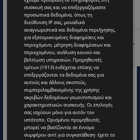
UPDATES
συσκευή σας και να επεξεργαζόμαστε
ΣΥΛΛΗΨΕΙΣ: 161 οδηγοί με υπερβολική ταχύτητα σε
προσωπικά δεδομένα, όπως τη
μία νύχτα – Η παράβαση που κυριάρχησε στους
διεύθυνση IP σας, μοναδικά
ελέγχους
αναγνωριστικά και δεδομένα περιήγησης,
STORIES
για εξατομικευμένες διαφημίσεις και
ΓΕΝΕΘΛΙΟΣ ΗΜΕΡΑ: Η ηλικία είναι μόνο ένας αριθμός –
περιεχόμενο, μέτρηση διαφημίσεων και
Οι άνθρωποι και οι στιγμές είναι η πραγματική μας
περιεχομένου, ανάλυση κοινού και
ιστορία
βελτίωση υπηρεσιών.
Προμηθευτές
τρίτων (1913)
ενδέχεται επίσης να
επεξεργάζονται τα δεδομένα σας για
αυτούς και άλλους σκοπούς,
συμπεριλαμβανομένης της χρήσης
ακριβών δεδομένων γεωεντοπισμού και
χαρακτηριστικών συσκευής. Οι επιλογές
σας ισχύουν μόνο για αυτόν τον
ιστότοπο. Ορισμένοι προμηθευτές
μπορεί να βασίζονται σε έννομο
συμφέρον αντί για συγκατάθεση· έχετε το