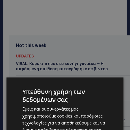
Hot this week
UPDATES
VIRAL: Κοράκι πήρε στο κυνήγι γυναίκα – Η
απρόσμενη επίθεση καταγράφηκε σε βίντεο
UPDATES
ΕΤΟΙΜΑΣΤΕΙΤΕ ΓΙΑ ΚΑΘΥΣΤΕΡΗΣΕΙΣ: Κλειστή λωρίδα
Υπεύθυνη χρήση των
στον αυτοκινητόδρομο Αμμοχώστου – Λάρνακας
δεδομένων σας
UPDATES
Εμείς και οι συνεργάτες μας
ΙΣΑΑΚ-ΣΟΛΩΜΟΥ: Κλείνουν συμβολικά οδοφράγματα
χρησιμοποιούμε cookies και παρόμοιες
την Παρασκευή – Πού και τι ώρα θα γίνουν οι δράσεις
τεχνολογίες για να αποθηκεύουμε και να
έχουμε πρόσβαση σε πληροφορίες στη