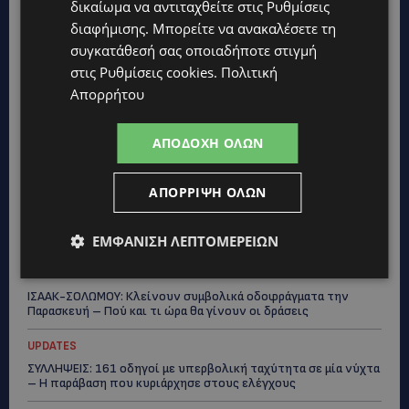
δικαίωμα να αντιταχθείτε στις
Ρυθμίσεις
διαφήμισης
. Μπορείτε να ανακαλέσετε τη
συγκατάθεσή σας οποιαδήποτε στιγμή
στις
Ρυθμίσεις cookies
.
Πολιτική
Topics
Απορρήτου
UPDATES
ΑΠΟΔΟΧΉ ΌΛΩΝ
VIRAL: Κοράκι πήρε στο κυνήγι γυναίκα – Η απρόσμενη
επίθεση καταγράφηκε σε βίντεο
ΑΠΌΡΡΙΨΗ ΌΛΩΝ
UPDATES
ΕΤΟΙΜΑΣΤΕΙΤΕ ΓΙΑ ΚΑΘΥΣΤΕΡΗΣΕΙΣ: Κλειστή λωρίδα στον
αυτοκινητόδρομο Αμμοχώστου – Λάρνακας
ΕΜΦΆΝΙΣΗ ΛΕΠΤΟΜΕΡΕΙΏΝ
UPDATES
ΙΣΑΑΚ-ΣΟΛΩΜΟΥ: Κλείνουν συμβολικά οδοφράγματα την
Παρασκευή – Πού και τι ώρα θα γίνουν οι δράσεις
UPDATES
ΣΥΛΛΗΨΕΙΣ: 161 οδηγοί με υπερβολική ταχύτητα σε μία νύχτα
– Η παράβαση που κυριάρχησε στους ελέγχους