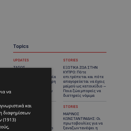
Topics
UPDATES
STORIES
ΤΑΣΟΣ
ΕΞΩΤΙΚΑ ΖΩΑ ΣΤΗΝ
ΧΑΤΖΗΓΙΟΒΑΝΗΣ: Η
ΚΥΠΡΟ: Πότε
συγκλονιστική ιστορία
επιτρέπεται και πότε
του 12χρονου Δημήτρη
απαγορεύεται να έχεις
και η δωρεά των
μαϊμού ως κατοικίδιο –
12.500 ευρώ που του
Ποια ζώα μπορείς να
για να
έδωσε ελπίδα
διατηρείς νόμιμα
αγνωριστικά και
UPDATES
STORIES
ση διαφημίσεων
ΧΩΡΙΣ ΣΩΣΣΙΒΙΟ Η
ΜΑΡΙΝΟΣ
ΘΑΛΑΣΣΙΑ ΣΥΝΔΕΣΗ
ΚΩΝΣΤΑΝΤΙΝΙΔΗΣ: Οι
 (1913)
ΚΥΠΡΟΥ-ΕΛΛΑΔΑΣ:
πρωτοβουλίες για να
πούς,
«Χωρίς επιδότηση το
ξαναζωντανέψει η