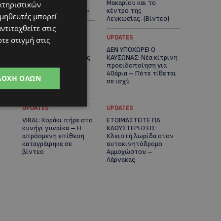
πλοίο δεν θα
Μακαρίου και το
κτηριστικών
ξανασηκώσει άγκυρα»
κέντρο της
ομηθευτές μπορεί
Λευκωσίας-(Βίντεο)
ντιταχθείτε στις
UPDATES
UPDATES
τε στιγμή στις
ΤΡΟΧΑΙΟ ΣΤΗΝ
ΔΕΝ ΥΠΟΧΩΡΕΙ Ο
ΛΕΥΚΩΣΙΑ: Χειροπέδες
ΚΑΥΣΩΝΑΣ: Νέα κίτρινη
και στη σύζυγο του
προειδοποίηση για
27χρονου – Φέρεται
40άρια – Πότε τίθεται
ΔΟΧΉ ΌΛΩΝ
να παραπλάνησε την
σε ισχύ
Αστυνομία
UPDATES
UPDATES
VIRAL: Κοράκι πήρε στο
ΕΤΟΙΜΑΣΤΕΙΤΕ ΓΙΑ
κυνήγι γυναίκα – Η
ΚΑΘΥΣΤΕΡΗΣΕΙΣ:
απρόσμενη επίθεση
Κλειστή λωρίδα στον
καταγράφηκε σε
αυτοκινητόδρομο
βίντεο
Αμμοχώστου –
Λάρνακας