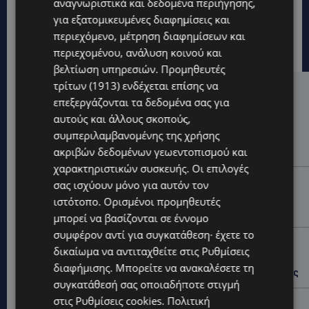
αναγνωριστικά και δεδομένα περιήγησης,
για εξατομικευμένες διαφημίσεις και
περιεχόμενο, μέτρηση διαφημίσεων και
περιεχομένου, ανάλυση κοινού και
βελτίωση υπηρεσιών.
Προμηθευτές
τρίτων (1913)
ενδέχεται επίσης να
Hot this week
επεξεργάζονται τα δεδομένα σας για
αυτούς και άλλους σκοπούς,
UPDATES
συμπεριλαμβανομένης της χρήσης
VIRAL: Κοράκι πήρε στο κυνήγι γυναίκα – Η
ακριβών δεδομένων γεωεντοπισμού και
απρόσμενη επίθεση καταγράφηκε σε βίντεο
χαρακτηριστικών συσκευής. Οι επιλογές
UPDATES
σας ισχύουν μόνο για αυτόν τον
ΕΤΟΙΜΑΣΤΕΙΤΕ ΓΙΑ ΚΑΘΥΣΤΕΡΗΣΕΙΣ: Κλειστή λωρίδα
ιστότοπο. Ορισμένοι προμηθευτές
στον αυτοκινητόδρομο Αμμοχώστου – Λάρνακας
μπορεί να βασίζονται σε έννομο
συμφέρον αντί για συγκατάθεση· έχετε το
UPDATES
δικαίωμα να αντιταχθείτε στις
Ρυθμίσεις
ΙΣΑΑΚ-ΣΟΛΩΜΟΥ: Κλείνουν συμβολικά οδοφράγματα
διαφήμισης
. Μπορείτε να ανακαλέσετε τη
την Παρασκευή – Πού και τι ώρα θα γίνουν οι δράσεις
συγκατάθεσή σας οποιαδήποτε στιγμή
στις
Ρυθμίσεις cookies
.
Πολιτική
UPDATES