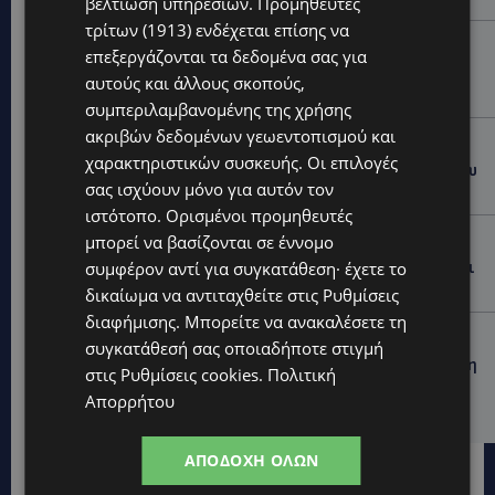
βελτίωση υπηρεσιών.
Προμηθευτές
τρίτων (1913)
ενδέχεται επίσης να
VIBE NEWS
επεξεργάζονται τα δεδομένα σας για
Διεθνώς αναγνωρισμένα κρασιά στην κορυφαία
αυτούς και άλλους σκοπούς,
σχέση ποιότητας-τιμής από τη Lidl Κύπρου
συμπεριλαμβανομένης της χρήσης
ακριβών δεδομένων γεωεντοπισμού και
UPDATES
χαρακτηριστικών συσκευής. Οι επιλογές
Ξεκίνησε η αντικατάσταση 100 χιλιομέτρων δικτύου
σας ισχύουν μόνο για αυτόν τον
ύδρευσης στο κέντρο της Λεμεσού
ιστότοπο. Ορισμένοι προμηθευτές
VIBE NEWS
μπορεί να βασίζονται σε έννομο
Η Mercedes-Benz γιορτάζει έναν αιώνα ιστορίας και
συμφέρον αντί για συγκατάθεση· έχετε το
κοιτάζει προς το μέλλον
δικαίωμα να αντιταχθείτε στις
Ρυθμίσεις
διαφήμισης
. Μπορείτε να ανακαλέσετε τη
UPDATES
συγκατάθεσή σας οποιαδήποτε στιγμή
ΚΟΚΚΙΝΟΤΡΙΜΙΘΙΑ: Σκύλος στον δρόμο μέσα στη ζέστη
στις
Ρυθμίσεις cookies
.
Πολιτική
– Το καλοκαιρινό «κύμα» εγκατάλειψης ζώων και η
Απορρήτου
ευθύνη που δεν κάνει διακοπές
ΑΠΟΔΟΧΉ ΌΛΩΝ