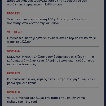
Διεθνώς αναγνωρισμένα κρασιά στην κορυφαία σχέση
ποιότητας-τιμής από τη Lidl Κύπρου
UPDATES
Ξεκίνησε η αντικατάσταση 100 χιλιομέτρων δικτύου
ύδρευσης στο κέντρο της Λεμεσού
VIBE NEWS
Η Mercedes-Benz γιορτάζει έναν αιώνα ιστορίας και κοιτάζει
προς το μέλλον
UPDATES
ΚΟΚΚΙΝΟΤΡΙΜΙΘΙΑ: Σκύλος στον δρόμο μέσα στη ζέστη – Το
καλοκαιρινό «κύμα» εγκατάλειψης ζώων και η ευθύνη που
δεν κάνει διακοπές
UPDATES
Ο κατασκευαστικός τομέας στην Κύπρο: Ισχυρή δυναμική εν
μέσω αβεβαιότητας
UPDATES
VIRAL: Πήγε για καφέ… με την πάπια του και έγινε το
επίκεντρο-(Βίντεο)