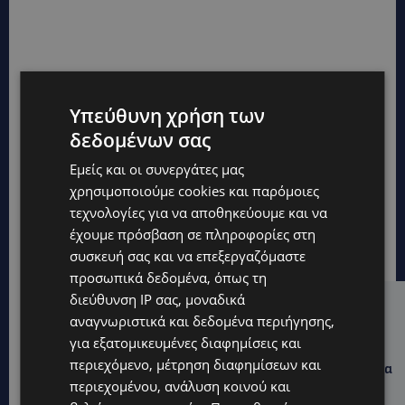
Υπεύθυνη χρήση των
δεδομένων σας
Εμείς και οι συνεργάτες μας
χρησιμοποιούμε cookies και παρόμοιες
τεχνολογίες για να αποθηκεύουμε και να
έχουμε πρόσβαση σε πληροφορίες στη
συσκευή σας και να επεξεργαζόμαστε
προσωπικά δεδομένα, όπως τη
διεύθυνση IP σας, μοναδικά
Hot this week
αναγνωριστικά και δεδομένα περιήγησης,
για εξατομικευμένες διαφημίσεις και
UPDATES
περιεχόμενο, μέτρηση διαφημίσεων και
ΛΑΡΝΑΚΑ: Παράπονα για την πρόσβαση στην παραλία
σκύλων – Πολίτες ζητούν λύσεις για ηλικιωμένους
περιεχομένου, ανάλυση κοινού και
και άτομα με αναπηρία-(Φώτο)