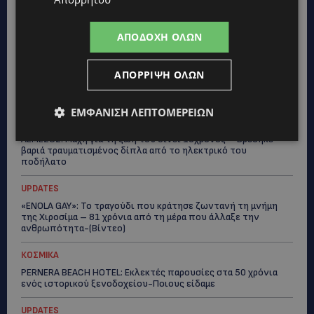
UPDATES
ΛΑΤΣΙΑ-ΓΕΡΙ: Στο επίκεντρο η δημιουργία δομών για
ασυνόδευτους ανήλικους – Αντιδρά ο Δήμος, στηρίζει υπό
ΑΠΟΔΟΧΉ ΌΛΩΝ
προϋποθέσεις το Κίνημα Οικολόγων
UPDATES
ΑΠΌΡΡΙΨΗ ΌΛΩΝ
ΣΤΟ «ΚΟΚΚΙΝΟ» Η ΖΕΣΤΗ: Νέα κίτρινη προειδοποίηση και
40άρια στο εσωτερικό
ΕΜΦΆΝΙΣΗ ΛΕΠΤΟΜΕΡΕΙΏΝ
UPDATES
ΛΕΜΕΣΟΣ: Μάχη για τη ζωή του δίνει 18χρονος – Βρέθηκε
βαριά τραυματισμένος δίπλα από το ηλεκτρικό του
ποδήλατο
UPDATES
«ENOLA GAY»: Το τραγούδι που κράτησε ζωντανή τη μνήμη
της Χιροσίμα – 81 χρόνια από τη μέρα που άλλαξε την
ανθρωπότητα-(Bίντεο)
ΚΟΣΜΙΚΑ
PERNERA BEACH HOTEL: Εκλεκτές παρουσίες στα 50 χρόνια
ενός ιστορικού ξενοδοχείου-Ποιους είδαμε
UPDATES