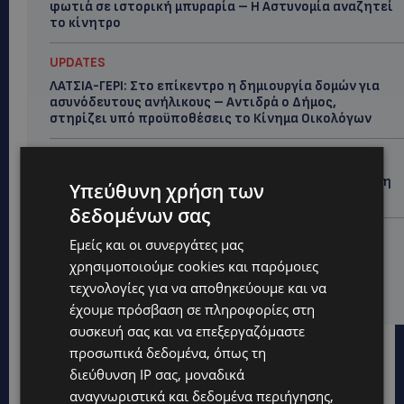
φωτιά σε ιστορική μπυραρία – Η Αστυνομία αναζητεί
το κίνητρο
UPDATES
ΛΑΤΣΙΑ-ΓΕΡΙ: Στο επίκεντρο η δημιουργία δομών για
ασυνόδευτους ανήλικους – Αντιδρά ο Δήμος,
στηρίζει υπό προϋποθέσεις το Κίνημα Οικολόγων
UPDATES
ΣΤΟ «ΚΟΚΚΙΝΟ» Η ΖΕΣΤΗ: Νέα κίτρινη προειδοποίηση
Υπεύθυνη χρήση των
και 40άρια στο εσωτερικό
δεδομένων σας
UPDATES
Εμείς και οι συνεργάτες μας
ΛΕΜΕΣΟΣ: Μάχη για τη ζωή του δίνει 18χρονος –
χρησιμοποιούμε cookies και παρόμοιες
Βρέθηκε βαριά τραυματισμένος δίπλα από το
τεχνολογίες για να αποθηκεύουμε και να
ηλεκτρικό του ποδήλατο
έχουμε πρόσβαση σε πληροφορίες στη
συσκευή σας και να επεξεργαζόμαστε
προσωπικά δεδομένα, όπως τη
διεύθυνση IP σας, μοναδικά
αναγνωριστικά και δεδομένα περιήγησης,