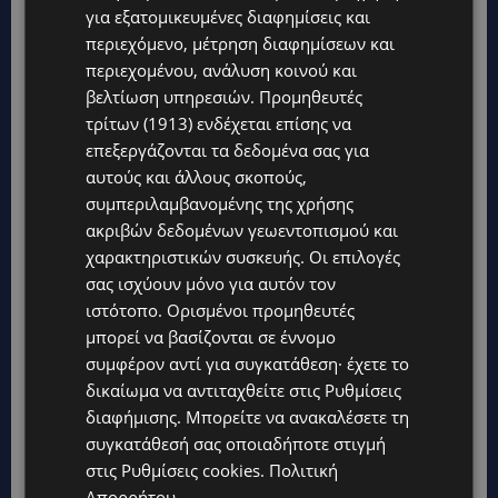
για εξατομικευμένες διαφημίσεις και
περιεχόμενο, μέτρηση διαφημίσεων και
περιεχομένου, ανάλυση κοινού και
βελτίωση υπηρεσιών.
Προμηθευτές
τρίτων (1913)
ενδέχεται επίσης να
επεξεργάζονται τα δεδομένα σας για
αυτούς και άλλους σκοπούς,
συμπεριλαμβανομένης της χρήσης
ακριβών δεδομένων γεωεντοπισμού και
χαρακτηριστικών συσκευής. Οι επιλογές
Topics
σας ισχύουν μόνο για αυτόν τον
ιστότοπο. Ορισμένοι προμηθευτές
UPDATES
μπορεί να βασίζονται σε έννομο
ΚΑΤΑΓΓΕΛΙΑ: Για άνδρα που φέρεται να παρενοχλούσε
συμφέρον αντί για συγκατάθεση· έχετε το
γυναίκες στο Δασούδι – Σε εξέλιξη οι αστυνομικές έρευνες
δικαίωμα να αντιταχθείτε στις
Ρυθμίσεις
UPDATES
διαφήμισης
. Μπορείτε να ανακαλέσετε τη
ΛΕΥΚΩΣΙΑ: Γιατί ένας 16χρονος φέρεται να έβαλε φωτιά σε
συγκατάθεσή σας οποιαδήποτε στιγμή
ιστορική μπυραρία – Η Αστυνομία αναζητεί το κίνητρο
στις
Ρυθμίσεις cookies
.
Πολιτική
Απορρήτου