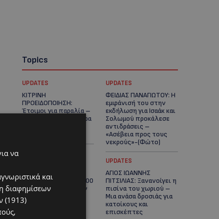
Topics
UPDATES
UPDATES
ΚΙΤΡΙΝΗ
ΦΕΙΔΙΑΣ ΠΑΝΑΓΙΩΤΟΥ: Η
ΠΡΟΕΙΔΟΠΟΙΗΣΗ:
εμφάνισή του στην
Έτοιμοι για παραλία –
εκδήλωση για Ισαάκ και
Στους 40°C και σήμερα
Σολωμού προκάλεσε
η Κύπρος-Πότε θα
αντιδράσεις –
τεθεί σε ισχύ
«Ασέβεια προς τους
νεκρούς»-(Φώτο)
για να
UPDATES
UPDATES
ΔΗΜΟΣ ΛΑΤΣΙΩΝ –
ΑΓΙΟΣ ΙΩΑΝΝΗΣ
αγνωριστικά και
ΓΕΡΙΟΥ: Πάνω από 8.000
ΠΙΤΣΙΛΙΑΣ: Ξανανοίγει η
ση διαφημίσεων
υπογραφές κατά των
πισίνα του χωριού –
Δομών Ανηλίκων –
Μια ανάσα δροσιάς για
 (1913)
Ζητούν γραπτή
κατοίκους και
πούς,
δέσμευση από το
επισκέπτες