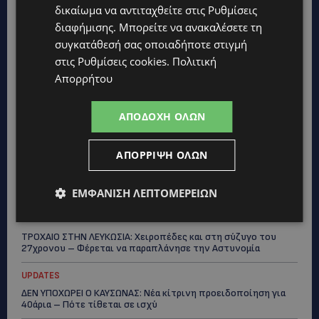
δικαίωμα να αντιταχθείτε στις
Ρυθμίσεις
διαφήμισης
. Μπορείτε να ανακαλέσετε τη
συγκατάθεσή σας οποιαδήποτε στιγμή
Topics
στις
Ρυθμίσεις cookies
.
Πολιτική
Απορρήτου
UPDATES
ΧΩΡΙΣ ΣΩΣΣΙΒΙΟ Η ΘΑΛΑΣΣΙΑ ΣΥΝΔΕΣΗ ΚΥΠΡΟΥ-ΕΛΛΑΔΑΣ:
ΑΠΟΔΟΧΉ ΌΛΩΝ
«Χωρίς επιδότηση το πλοίο δεν θα ξανασηκώσει άγκυρα»
STORIES
ΑΠΌΡΡΙΨΗ ΌΛΩΝ
ΜΑΡΙΝΟΣ ΚΩΝΣΤΑΝΤΙΝΙΔΗΣ: Οι πρωτοβουλίες για να
ξαναζωντανέψει η Μακαρίου και το κέντρο της Λευκωσίας-
(Βίντεο)
ΕΜΦΆΝΙΣΗ ΛΕΠΤΟΜΕΡΕΙΏΝ
UPDATES
ΤΡΟΧΑΙΟ ΣΤΗΝ ΛΕΥΚΩΣΙΑ: Χειροπέδες και στη σύζυγο του
27χρονου – Φέρεται να παραπλάνησε την Αστυνομία
UPDATES
ΔΕΝ ΥΠΟΧΩΡΕΙ Ο ΚΑΥΣΩΝΑΣ: Νέα κίτρινη προειδοποίηση για
40άρια – Πότε τίθεται σε ισχύ