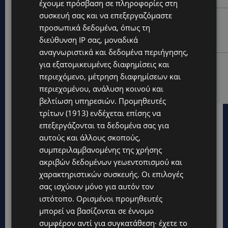
έχουμε πρόσβαση σε πληροφορίες στη
συσκευή σας και να επεξεργαζόμαστε
UPDATES
προσωπικά δεδομένα, όπως τη
ΔΕΝ ΥΠΟΧΩΡΕΙ Ο ΚΑΥΣΩΝΑΣ: Νέα κίτρινη
διεύθυνση IP σας, μοναδικά
προειδοποίηση για 40άρια – Πότε τίθεται σε ισχύ
αναγνωριστικά και δεδομένα περιήγησης,
UPDATES
για εξατομικευμένες διαφημίσεις και
περιεχόμενο, μέτρηση διαφημίσεων και
VIRAL: Κοράκι πήρε στο κυνήγι γυναίκα – Η
απρόσμενη επίθεση καταγράφηκε σε βίντεο
περιεχομένου, ανάλυση κοινού και
βελτίωση υπηρεσιών.
Προμηθευτές
τρίτων (1913)
ενδέχεται επίσης να
επεξεργάζονται τα δεδομένα σας για
αυτούς και άλλους σκοπούς,
συμπεριλαμβανομένης της χρήσης
ακριβών δεδομένων γεωεντοπισμού και
χαρακτηριστικών συσκευής. Οι επιλογές
σας ισχύουν μόνο για αυτόν τον
ιστότοπο. Ορισμένοι προμηθευτές
μπορεί να βασίζονται σε έννομο
συμφέρον αντί για συγκατάθεση· έχετε το