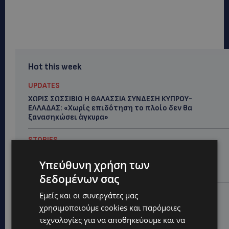
Hot this week
UPDATES
ΧΩΡΙΣ ΣΩΣΣΙΒΙΟ Η ΘΑΛΑΣΣΙΑ ΣΥΝΔΕΣΗ ΚΥΠΡΟΥ-
ΕΛΛΑΔΑΣ: «Χωρίς επιδότηση το πλοίο δεν θα
ξανασηκώσει άγκυρα»
STORIES
ΜΑΡΙΝΟΣ ΚΩΝΣΤΑΝΤΙΝΙΔΗΣ: Οι πρωτοβουλίες για να
ξαναζωντανέψει η Μακαρίου και το κέντρο της
Υπεύθυνη χρήση των
Λευκωσίας-(Βίντεο)
δεδομένων σας
UPDATES
Εμείς και οι συνεργάτες μας
ΤΡΟΧΑΙΟ ΣΤΗΝ ΛΕΥΚΩΣΙΑ: Χειροπέδες και στη σύζυγο
χρησιμοποιούμε cookies και παρόμοιες
του 27χρονου – Φέρεται να παραπλάνησε την
τεχνολογίες για να αποθηκεύουμε και να
Αστυνομία