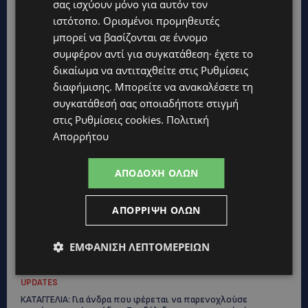
σας ισχύουν μόνο για αυτόν τον
ιστότοπο. Ορισμένοι προμηθευτές
μπορεί να βασίζονται σε έννομο
συμφέρον αντί για συγκατάθεση· έχετε το
δικαίωμα να αντιταχθείτε στις
Ρυθμίσεις
διαφήμισης
. Μπορείτε να ανακαλέσετε τη
συγκατάθεσή σας οποιαδήποτε στιγμή
στις
Ρυθμίσεις cookies
.
Πολιτική
Απορρήτου
Topics
ΑΠΟΔΟΧΉ ΌΛΩΝ
STORIES
ΓΕΝΕΘΛΙΟΣ ΗΜΕΡΑ: Η ηλικία είναι μόνο ένας αριθμός – Οι
άνθρωποι και οι στιγμές είναι η πραγματική μας ιστορία
ΑΠΌΡΡΙΨΗ ΌΛΩΝ
STORIES
ΕΛΕΝΑ ΑΝΤΩΝΙΑΔΟΥ: Αγώνας ζωής για τη 37χρονη μητέρα
ΕΜΦΆΝΙΣΗ ΛΕΠΤΟΜΕΡΕΙΏΝ
τριών παιδιών – Έρανος για τη θεραπεία της στην Αγγλία
UPDATES
ΚΑΤΑΓΓΕΛΙΑ: Για άνδρα που φέρεται να παρενοχλούσε