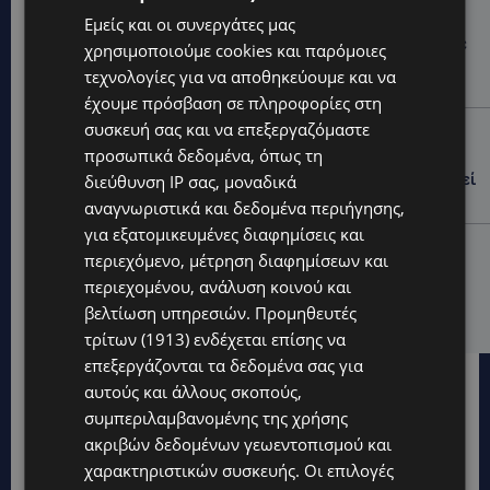
UPDATES
Εμείς και οι συνεργάτες μας
ΚΑΤΑΓΓΕΛΙΑ: Για άνδρα που φέρεται να παρενοχλούσε
χρησιμοποιούμε cookies και παρόμοιες
γυναίκες στο Δασούδι – Σε εξέλιξη οι αστυνομικές
τεχνολογίες για να αποθηκεύουμε και να
έρευνες
έχουμε πρόσβαση σε πληροφορίες στη
συσκευή σας και να επεξεργαζόμαστε
UPDATES
προσωπικά δεδομένα, όπως τη
ΛΕΥΚΩΣΙΑ: Γιατί ένας 16χρονος φέρεται να έβαλε
φωτιά σε ιστορική μπυραρία – Η Αστυνομία αναζητεί
διεύθυνση IP σας, μοναδικά
το κίνητρο
αναγνωριστικά και δεδομένα περιήγησης,
για εξατομικευμένες διαφημίσεις και
UPDATES
περιεχόμενο, μέτρηση διαφημίσεων και
ΛΑΤΣΙΑ-ΓΕΡΙ: Στο επίκεντρο η δημιουργία δομών για
περιεχομένου, ανάλυση κοινού και
ασυνόδευτους ανήλικους – Αντιδρά ο Δήμος,
βελτίωση υπηρεσιών.
Προμηθευτές
στηρίζει υπό προϋποθέσεις το Κίνημα Οικολόγων
τρίτων (1913)
ενδέχεται επίσης να
επεξεργάζονται τα δεδομένα σας για
αυτούς και άλλους σκοπούς,
συμπεριλαμβανομένης της χρήσης
ακριβών δεδομένων γεωεντοπισμού και
χαρακτηριστικών συσκευής. Οι επιλογές