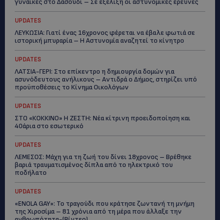
γυναίκες στο Δασούδι – Σε εξέλιξη οι αστυνομικές έρευνες
UPDATES
ΛΕΥΚΩΣΙΑ: Γιατί ένας 16χρονος φέρεται να έβαλε φωτιά σε
ιστορική μπυραρία – Η Αστυνομία αναζητεί το κίνητρο
UPDATES
ΛΑΤΣΙΑ-ΓΕΡΙ: Στο επίκεντρο η δημιουργία δομών για
ασυνόδευτους ανήλικους – Αντιδρά ο Δήμος, στηρίζει υπό
προϋποθέσεις το Κίνημα Οικολόγων
UPDATES
ΣΤΟ «ΚΟΚΚΙΝΟ» Η ΖΕΣΤΗ: Νέα κίτρινη προειδοποίηση και
40άρια στο εσωτερικό
UPDATES
ΛΕΜΕΣΟΣ: Μάχη για τη ζωή του δίνει 18χρονος – Βρέθηκε
βαριά τραυματισμένος δίπλα από το ηλεκτρικό του
ποδήλατο
UPDATES
«ENOLA GAY»: Το τραγούδι που κράτησε ζωντανή τη μνήμη
της Χιροσίμα – 81 χρόνια από τη μέρα που άλλαξε την
ανθρωπότητα-(Bίντεο)