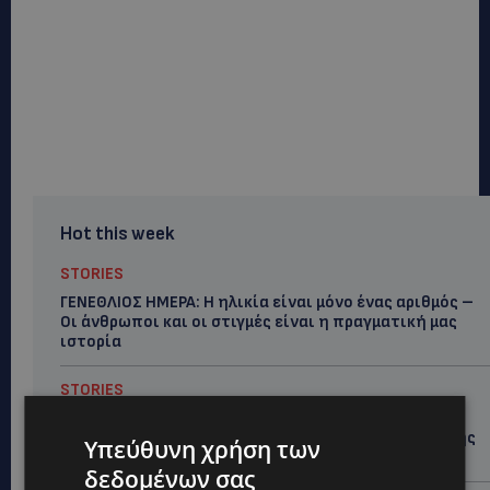
Hot this week
STORIES
ΓΕΝΕΘΛΙΟΣ ΗΜΕΡΑ: Η ηλικία είναι μόνο ένας αριθμός –
Οι άνθρωποι και οι στιγμές είναι η πραγματική μας
ιστορία
STORIES
ΕΛΕΝΑ ΑΝΤΩΝΙΑΔΟΥ: Αγώνας ζωής για τη 37χρονη
μητέρα τριών παιδιών – Έρανος για τη θεραπεία της
Υπεύθυνη χρήση των
στην Αγγλία
δεδομένων σας