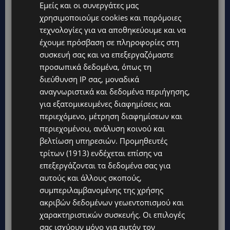
Εμείς και οι συνεργάτες μας
χρησιμοποιούμε cookies και παρόμοιες
τεχνολογίες για να αποθηκεύουμε και να
έχουμε πρόσβαση σε πληροφορίες στη
συσκευή σας και να επεξεργαζόμαστε
προσωπικά δεδομένα, όπως τη
Topics
διεύθυνση IP σας, μοναδικά
αναγνωριστικά και δεδομένα περιήγησης,
WORLD
για εξατομικευμένες διαφημίσεις και
ΦΩΤΙΑ ΣΤΟΝ ΒΟΛΟ: Στις φλόγες περιοχή πάνω από το αρχαίο
περιεχόμενο, μέτρηση διαφημίσεων και
θέατρο Δημητριάδος
περιεχομένου, ανάλυση κοινού και
βελτίωση υπηρεσιών.
Προμηθευτές
STORIES
τρίτων (1913)
ενδέχεται επίσης να
ΜΑΝΩΛΗΣ ΕΜΜΑΝΟΥΗΛ: Η ιστορία της θρυλικής Corner Pub
που ξυπνά μνήμες δεκαετιών – Το αφιέρωμα μετά τη φωτιά-
επεξεργάζονται τα δεδομένα σας για
(Φώτο)
αυτούς και άλλους σκοπούς,
συμπεριλαμβανομένης της χρήσης
UPDATES
ακριβών δεδομένων γεωεντοπισμού και
ΘΕΣΣΑΛΟΝΙΚΗ: Σοκ από την κακοποίηση άγριων χελωνών –
Τις έβαψαν με πορτοκαλί λαδομπογιά-(Φώτο)
χαρακτηριστικών συσκευής. Οι επιλογές
σας ισχύουν μόνο για αυτόν τον