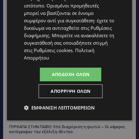
UPDATES
ιστότοπο. Ορισμένοι προμηθευτές
ΑΓΚΑΛΙΑ ΕΛΠΙΔΑΣ: «Οι εξαγγελίες δεν αρκούν» –
μπορεί να βασίζονται σε έννομο
Συγκρατημένη αισιοδοξία για το νέο σχέδιο στήριξης των
ατόμων με αναπηρία
συμφέρον αντί για συγκατάθεση· έχετε το
δικαίωμα να αντιταχθείτε στις
Ρυθμίσεις
STORIES
διαφήμισης
. Μπορείτε να ανακαλέσετε τη
ΟΡΦΕΑΣ ΣΟΛΩΜΟΥ: Ο 10χρονος Κύπριος που πρωταγωνιστεί
συγκατάθεσή σας οποιαδήποτε στιγμή
στην εκστρατεία εξοικονόμησης νερού – Απλά βήματα που
κάνουν τη διαφορά -(Βίντεο)
στις
Ρυθμίσεις cookies
.
Πολιτική
Απορρήτου
UPDATES
ΗΛΕΚΤΡΙΚΗ ΔΙΑΣΥΝΔΕΣΗ ΕΛΛΑΔΑΣ–ΚΥΠΡΟΥ: Η συμφωνία που
ανοίγει τον δρόμο για φθηνότερο ρεύμα και ενεργειακή
ΑΠΟΔΟΧΉ ΌΛΩΝ
ασφάλεια
UPDATES
ΑΠΌΡΡΙΨΗ ΌΛΩΝ
ΣΤΕΛΛΑ ΜΙΧΑΗΛΙΔΟΥ: Εγκρίθηκε σχέδιο €1,65 εκατ. για τη
χοιροτροφία – Ξεχωριστή η σημερινή διαμαρτυρία
κτηνοτρόφων για τις αποζημιώσεις του Αφθώδους Πυρετού
ΕΜΦΆΝΙΣΗ ΛΕΠΤΟΜΕΡΕΙΏΝ
UPDATES
ΠΥΡΚΑΓΙΑ ΣΤΗΝ ΠΑΦΟ: Υπό διαχείριση η φωτιά – Οι κάμερες
κατέγραψαν την εξέλιξη-Βίντεο