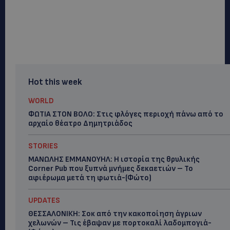
Hot this week
WORLD
ΦΩΤΙΑ ΣΤΟΝ ΒΟΛΟ: Στις φλόγες περιοχή πάνω από το
αρχαίο θέατρο Δημητριάδος
STORIES
ΜΑΝΩΛΗΣ ΕΜΜΑΝΟΥΗΛ: Η ιστορία της θρυλικής
Corner Pub που ξυπνά μνήμες δεκαετιών – Το
αφιέρωμα μετά τη φωτιά-(Φώτο)
UPDATES
ΘΕΣΣΑΛΟΝΙΚΗ: Σοκ από την κακοποίηση άγριων
χελωνών – Τις έβαψαν με πορτοκαλί λαδομπογιά-