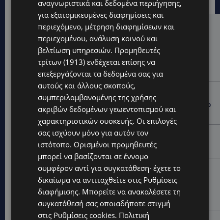
αναγνωριστικά και δεδομένα περιήγησης,
για εξατομικευμένες διαφημίσεις και
περιεχόμενο, μέτρηση διαφημίσεων και
Hot this week
περιεχομένου, ανάλυση κοινού και
UPDATES
βελτίωση υπηρεσιών.
Προμηθευτές
Ο κατασκευαστικός τομέας στην Κύπρο: Ισχυρή
τρίτων (1913)
ενδέχεται επίσης να
δυναμική εν μέσω αβεβαιότητας
επεξεργάζονται τα δεδομένα σας για
αυτούς και άλλους σκοπούς,
UPDATES
συμπεριλαμβανομένης της χρήσης
VIRAL: Πήγε για καφέ… με την πάπια του και έγινε το
ακριβών δεδομένων γεωεντοπισμού και
επίκεντρο-(Βίντεο)
χαρακτηριστικών συσκευής. Οι επιλογές
σας ισχύουν μόνο για αυτόν τον
UPDATES
ιστότοπο. Ορισμένοι προμηθευτές
Ο τουρισμός ως εθνική υπόθεση
μπορεί να βασίζονται σε έννομο
συμφέρον αντί για συγκατάθεση· έχετε το
UPDATES
δικαίωμα να αντιταχθείτε στις
Ρυθμίσεις
Εμβληματική Τουριστική Έκταση στην Παραλιακή
Ζώνη Αλαμινού με Αδειοδοτημένη Ξενοδοχειακή
διαφήμισης
. Μπορείτε να ανακαλέσετε τη
Ανάπτυξη και Πανοραμική Θέα της Θάλασσας
συγκατάθεσή σας οποιαδήποτε στιγμή
στις
Ρυθμίσεις cookies
.
Πολιτική