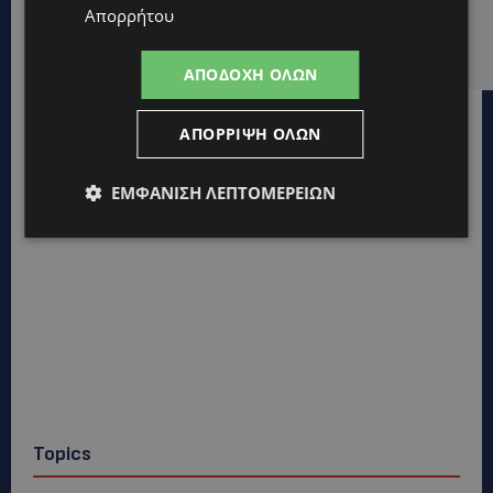
UPDATES
Απορρήτου
Επένδυση €31 εκατ. για εκσυγχρονισμό των
Υπηρεσιών Κοινωνικής Ευημερίας
ΑΠΟΔΟΧΉ ΌΛΩΝ
ΑΠΌΡΡΙΨΗ ΌΛΩΝ
ΕΜΦΆΝΙΣΗ ΛΕΠΤΟΜΕΡΕΙΏΝ
Topics