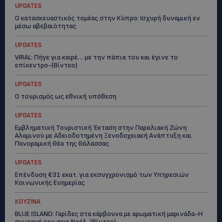
UPDATES
Ο κατασκευαστικός τομέας στην Κύπρο: Ισχυρή δυναμική εν
μέσω αβεβαιότητας
UPDATES
VIRAL: Πήγε για καφέ… με την πάπια του και έγινε το
επίκεντρο-(Βίντεο)
UPDATES
Ο τουρισμός ως εθνική υπόθεση
UPDATES
Εμβληματική Τουριστική Έκταση στην Παραλιακή Ζώνη
Αλαμινού με Αδειοδοτημένη Ξενοδοχειακή Ανάπτυξη και
Πανοραμική Θέα της Θάλασσας
UPDATES
Επένδυση €31 εκατ. για εκσυγχρονισμό των Υπηρεσιών
Κοινωνικής Ευημερίας
ΚΟΥΖΙΝΑ
BLUE ISLAND: Γαρίδες στα κάρβουνα με αρωματική μαρινάδα-Η
συνταγή του σεφ Νοέλ-(Βίντεο)