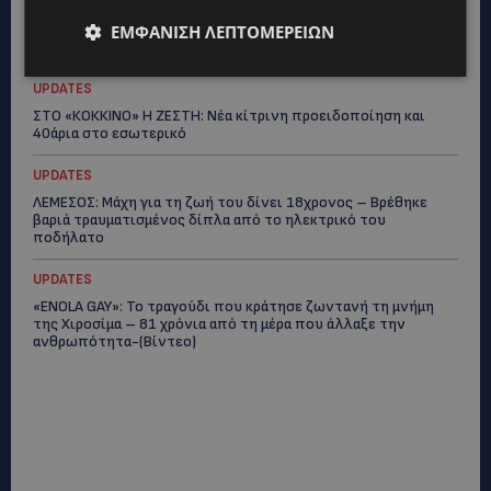
ΛΑΤΣΙΑ-ΓΕΡΙ: Στο επίκεντρο η δημιουργία δομών για
ασυνόδευτους ανήλικους – Αντιδρά ο Δήμος, στηρίζει υπό
ΕΜΦΆΝΙΣΗ ΛΕΠΤΟΜΕΡΕΙΏΝ
προϋποθέσεις το Κίνημα Οικολόγων
UPDATES
ΣΤΟ «ΚΟΚΚΙΝΟ» Η ΖΕΣΤΗ: Νέα κίτρινη προειδοποίηση και
40άρια στο εσωτερικό
UPDATES
ΛΕΜΕΣΟΣ: Μάχη για τη ζωή του δίνει 18χρονος – Βρέθηκε
βαριά τραυματισμένος δίπλα από το ηλεκτρικό του
ποδήλατο
UPDATES
«ENOLA GAY»: Το τραγούδι που κράτησε ζωντανή τη μνήμη
της Χιροσίμα – 81 χρόνια από τη μέρα που άλλαξε την
ανθρωπότητα-(Bίντεο)