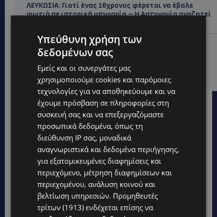
ΛΕΥΚΩΣΙΑ: Γιατί ένας 16χρονος φέρεται να έβαλε
φωτιά σε ιστορική μπυραρία – Η Αστυνομία αναζητεί
το κίνητρο
Υπεύθυνη χρήση των
UPDATES
δεδομένων σας
ΛΑΤΣΙΑ-ΓΕΡΙ: Στο επίκεντρο η δημιουργία δομών για
ασυνόδευτους ανήλικους – Αντιδρά ο Δήμος,
Εμείς και οι συνεργάτες μας
στηρίζει υπό προϋποθέσεις το Κίνημα Οικολόγων
χρησιμοποιούμε cookies και παρόμοιες
τεχνολογίες για να αποθηκεύουμε και να
έχουμε πρόσβαση σε πληροφορίες στη
συσκευή σας και να επεξεργαζόμαστε
προσωπικά δεδομένα, όπως τη
διεύθυνση IP σας, μοναδικά
αναγνωριστικά και δεδομένα περιήγησης,
για εξατομικευμένες διαφημίσεις και
περιεχόμενο, μέτρηση διαφημίσεων και
περιεχομένου, ανάλυση κοινού και
βελτίωση υπηρεσιών.
Προμηθευτές
τρίτων (1913)
ενδέχεται επίσης να