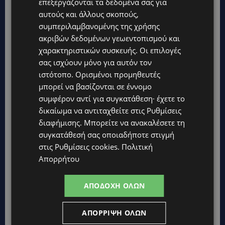
επεξεργάζονται τα δεδομένα σας για
αυτούς και άλλους σκοπούς,
συμπεριλαμβανομένης της χρήσης
Topics
ακριβών δεδομένων γεωεντοπισμού και
χαρακτηριστικών συσκευής. Οι επιλογές
STORIES
σας ισχύουν μόνο για αυτόν τον
ΓΕΝΕΘΛΙΟΣ ΗΜΕΡΑ: Η ηλικία είναι μόνο ένας αριθμός – Οι
ιστότοπο. Ορισμένοι προμηθευτές
άνθρωποι και οι στιγμές είναι η πραγματική μας ιστορία
μπορεί να βασίζονται σε έννομο
συμφέρον αντί για συγκατάθεση· έχετε το
STORIES
δικαίωμα να αντιταχθείτε στις
Ρυθμίσεις
ΕΛΕΝΑ ΑΝΤΩΝΙΑΔΟΥ: Αγώνας ζωής για τη 37χρονη μητέρα
τριών παιδιών – Έρανος για τη θεραπεία της στην Αγγλία
διαφήμισης
. Μπορείτε να ανακαλέσετε τη
συγκατάθεσή σας οποιαδήποτε στιγμή
UPDATES
στις
Ρυθμίσεις cookies
.
Πολιτική
ΚΑΤΑΓΓΕΛΙΑ: Για άνδρα που φέρεται να παρενοχλούσε
Απορρήτου
γυναίκες στο Δασούδι – Σε εξέλιξη οι αστυνομικές έρευνες
UPDATES
ΑΠΟΔΟΧΉ ΌΛΩΝ
ΛΕΥΚΩΣΙΑ: Γιατί ένας 16χρονος φέρεται να έβαλε φωτιά σε
ιστορική μπυραρία – Η Αστυνομία αναζητεί το κίνητρο
ΑΠΌΡΡΙΨΗ ΌΛΩΝ
UPDATES