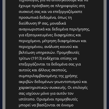
Topics
έχουμε πρόσβαση σε πληροφορίες στη
συσκευή σας και να επεξεργαζόμαστε
UPDATES
προσωπικά δεδομένα, όπως τη
ΤΑΣΟΣ ΧΑΤΖΗΓΙΟΒΑΝΗΣ: Η συγκλονιστική ιστορία του
12χρονου Δημήτρη και η δωρεά των 12.500 ευρώ που του
διεύθυνση IP σας, μοναδικά
έδωσε ελπίδα
αναγνωριστικά και δεδομένα περιήγησης,
για εξατομικευμένες διαφημίσεις και
STORIES
περιεχόμενο, μέτρηση διαφημίσεων και
ΕΞΩΤΙΚΑ ΖΩΑ ΣΤΗΝ ΚΥΠΡΟ: Πότε επιτρέπεται και πότε
απαγορεύεται να έχεις μαϊμού ως κατοικίδιο – Ποια ζώα
περιεχομένου, ανάλυση κοινού και
μπορείς να διατηρείς νόμιμα
βελτίωση υπηρεσιών.
Προμηθευτές
τρίτων (1913)
ενδέχεται επίσης να
UPDATES
επεξεργάζονται τα δεδομένα σας για
ΧΩΡΙΣ ΣΩΣΣΙΒΙΟ Η ΘΑΛΑΣΣΙΑ ΣΥΝΔΕΣΗ ΚΥΠΡΟΥ-ΕΛΛΑΔΑΣ:
«Χωρίς επιδότηση το πλοίο δεν θα ξανασηκώσει άγκυρα»
αυτούς και άλλους σκοπούς,
συμπεριλαμβανομένης της χρήσης
STORIES
ακριβών δεδομένων γεωεντοπισμού και
ΜΑΡΙΝΟΣ ΚΩΝΣΤΑΝΤΙΝΙΔΗΣ: Οι πρωτοβουλίες για να
χαρακτηριστικών συσκευής. Οι επιλογές
ξαναζωντανέψει η Μακαρίου και το κέντρο της Λευκωσίας-
(Βίντεο)
σας ισχύουν μόνο για αυτόν τον
ιστότοπο. Ορισμένοι προμηθευτές
UPDATES
μπορεί να βασίζονται σε έννομο
ΤΡΟΧΑΙΟ ΣΤΗΝ ΛΕΥΚΩΣΙΑ: Χειροπέδες και στη σύζυγο του