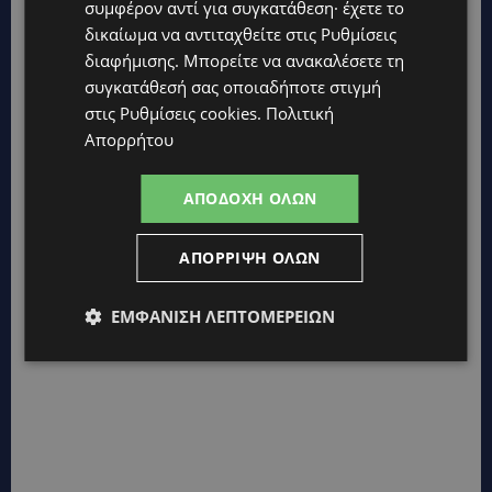
συμφέρον αντί για συγκατάθεση· έχετε το
27χρονου – Φέρεται να παραπλάνησε την Αστυνομία
δικαίωμα να αντιταχθείτε στις
Ρυθμίσεις
UPDATES
διαφήμισης
. Μπορείτε να ανακαλέσετε τη
ΔΕΝ ΥΠΟΧΩΡΕΙ Ο ΚΑΥΣΩΝΑΣ: Νέα κίτρινη προειδοποίηση για
συγκατάθεσή σας οποιαδήποτε στιγμή
40άρια – Πότε τίθεται σε ισχύ
στις
Ρυθμίσεις cookies
.
Πολιτική
UPDATES
Απορρήτου
VIRAL: Κοράκι πήρε στο κυνήγι γυναίκα – Η απρόσμενη
επίθεση καταγράφηκε σε βίντεο
ΑΠΟΔΟΧΉ ΌΛΩΝ
UPDATES
ΕΤΟΙΜΑΣΤΕΙΤΕ ΓΙΑ ΚΑΘΥΣΤΕΡΗΣΕΙΣ: Κλειστή λωρίδα στον
ΑΠΌΡΡΙΨΗ ΌΛΩΝ
αυτοκινητόδρομο Αμμοχώστου – Λάρνακας
ΕΜΦΆΝΙΣΗ ΛΕΠΤΟΜΕΡΕΙΏΝ