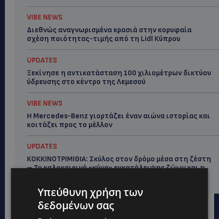
VIBE NEWS
Διεθνώς αναγνωρισμένα κρασιά στην κορυφαία
σχέση ποιότητας-τιμής από τη Lidl Κύπρου
UPDATES
Ξεκίνησε η αντικατάσταση 100 χιλιομέτρων δικτύου
ύδρευσης στο κέντρο της Λεμεσού
VIBE NEWS
Η Mercedes-Benz γιορτάζει έναν αιώνα ιστορίας και
κοιτάζει προς το μέλλον
UPDATES
ΚΟΚΚΙΝΟΤΡΙΜΙΘΙΑ: Σκύλος στον δρόμο μέσα στη ζέστη
– Το καλοκαιρινό «κύμα» εγκατάλειψης ζώων και η
ευθύνη που δεν κάνει διακοπές
Υπεύθυνη χρήση των
δεδομένων σας