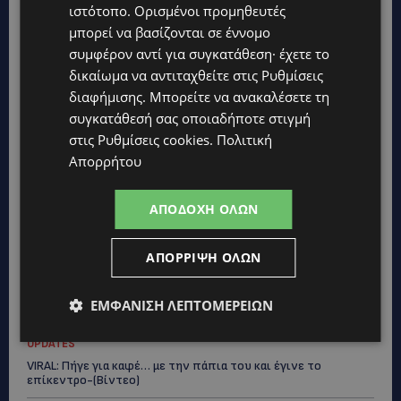
ιστότοπο. Ορισμένοι προμηθευτές
ποιότητας-τιμής από τη Lidl Κύπρου
μπορεί να βασίζονται σε έννομο
UPDATES
συμφέρον αντί για συγκατάθεση· έχετε το
Ξεκίνησε η αντικατάσταση 100 χιλιομέτρων δικτύου
δικαίωμα να αντιταχθείτε στις
Ρυθμίσεις
ύδρευσης στο κέντρο της Λεμεσού
διαφήμισης
. Μπορείτε να ανακαλέσετε τη
συγκατάθεσή σας οποιαδήποτε στιγμή
VIBE NEWS
στις
Ρυθμίσεις cookies
.
Πολιτική
Η Mercedes-Benz γιορτάζει έναν αιώνα ιστορίας και κοιτάζει
προς το μέλλον
Απορρήτου
UPDATES
ΑΠΟΔΟΧΉ ΌΛΩΝ
ΚΟΚΚΙΝΟΤΡΙΜΙΘΙΑ: Σκύλος στον δρόμο μέσα στη ζέστη – Το
καλοκαιρινό «κύμα» εγκατάλειψης ζώων και η ευθύνη που
δεν κάνει διακοπές
ΑΠΌΡΡΙΨΗ ΌΛΩΝ
UPDATES
Ο κατασκευαστικός τομέας στην Κύπρο: Ισχυρή δυναμική εν
ΕΜΦΆΝΙΣΗ ΛΕΠΤΟΜΕΡΕΙΏΝ
μέσω αβεβαιότητας
UPDATES
VIRAL: Πήγε για καφέ… με την πάπια του και έγινε το
επίκεντρο-(Βίντεο)