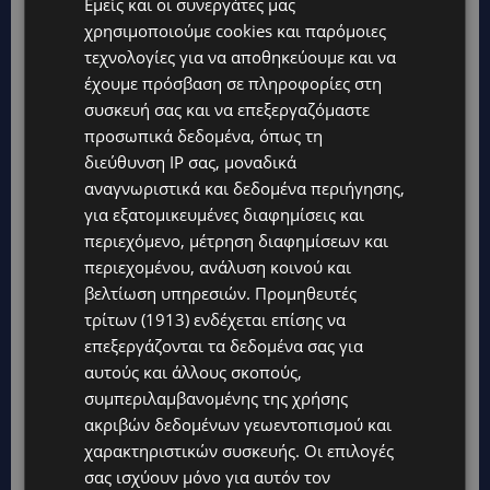
Εμείς και οι συνεργάτες μας
χρησιμοποιούμε cookies και παρόμοιες
τεχνολογίες για να αποθηκεύουμε και να
έχουμε πρόσβαση σε πληροφορίες στη
συσκευή σας και να επεξεργαζόμαστε
προσωπικά δεδομένα, όπως τη
διεύθυνση IP σας, μοναδικά
αναγνωριστικά και δεδομένα περιήγησης,
για εξατομικευμένες διαφημίσεις και
περιεχόμενο, μέτρηση διαφημίσεων και
περιεχομένου, ανάλυση κοινού και
βελτίωση υπηρεσιών.
Προμηθευτές
Topics
τρίτων (1913)
ενδέχεται επίσης να
επεξεργάζονται τα δεδομένα σας για
UPDATES
αυτούς και άλλους σκοπούς,
ΛΑΡΝΑΚΑ: Παράπονα για την πρόσβαση στην παραλία σκύλων
συμπεριλαμβανομένης της χρήσης
– Πολίτες ζητούν λύσεις για ηλικιωμένους και άτομα με
αναπηρία-(Φώτο)
ακριβών δεδομένων γεωεντοπισμού και
χαρακτηριστικών συσκευής. Οι επιλογές
VIBE NEWS
σας ισχύουν μόνο για αυτόν τον
Διεθνώς αναγνωρισμένα κρασιά στην κορυφαία σχέση