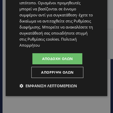
ιστότοπο. Ορισμένοι προμηθευτές
UPDATES
μπορεί να βασίζονται σε έννομο
ΜΑΡΙΑ ΜΑΡΚΟΥ «ΠΙΚΚΟΥΑ: Τον κατέγραψε η κάμερα να
μπαίνει στο σπίτι της –Έλειπε στο εξωτερικό
συμφέρον αντί για συγκατάθεση· έχετε το
εκπροσωπώντας την Κύπρο: «Αύριο μπορεί να είναι
δικαίωμα να αντιταχθείτε στις
Ρυθμίσεις
κάποιος που...
διαφήμισης
. Μπορείτε να ανακαλέσετε τη
συγκατάθεσή σας οποιαδήποτε στιγμή
CALENDAR
στις
Ρυθμίσεις cookies
.
Πολιτική
ΑΠΟ ΤΗΝ ΚΥΠΡΟ ΣΤΟ ΛΟΝΔΙΝΟ ΚΑΙ ΤΟ ΕΔΙΜΒΟΥΡΓΟ: Η
Απορρήτου
Στέλλα Παπά γράφει τη δική της σελίδα στη διεθνή
εικαστική σκηνή
ΑΠΟΔΟΧΉ ΌΛΩΝ
ΑΠΌΡΡΙΨΗ ΌΛΩΝ
ΕΜΦΆΝΙΣΗ ΛΕΠΤΟΜΕΡΕΙΏΝ