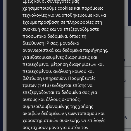
Εμείς και οι συνεργάτες μας
χρησιμοποιούμε cookies και παρόμοιες
τεχνολογίες για να αποθηκεύουμε και να
έχουμε πρόσβαση σε πληροφορίες στη
συσκευή σας και να επεξεργαζόμαστε
προσωπικά δεδομένα, όπως τη
Hot this week
διεύθυνση IP σας, μοναδικά
UPDATES
αναγνωριστικά και δεδομένα περιήγησης,
ΑΓΙΑ ΝΑΠΑ: €25.555 στην κατοχή 34χρονου –
για εξατομικευμένες διαφημίσεις και
Εντοπίστηκαν και αδασμολόγητα καπνικά προϊόντα
περιεχόμενο, μέτρηση διαφημίσεων και
περιεχομένου, ανάλυση κοινού και
UPDATES
βελτίωση υπηρεσιών.
Προμηθευτές
ΦΡΑΓΜΑ ΚΛΗΡΟΥ: Πήγαν για ψάρεμα και άφησαν πίσω
τρίτων (1913)
ενδέχεται επίσης να
τους σκουπίδια – Εικόνες που προβληματίζουν-
(Φώτο)
επεξεργάζονται τα δεδομένα σας για
αυτούς και άλλους σκοπούς,
LIFESTYLE
συμπεριλαμβανομένης της χρήσης
ΝΙΚΟΣ ΚΑΛΟΓΕΡΟΠΟΥΛΟΣ: Έφυγε από τη ζωή ο
ακριβών δεδομένων γεωεντοπισμού και
πολυτάλαντος καλλιτέχνης που ξεχώρισε σε θέατρο,
χαρακτηριστικών συσκευής. Οι επιλογές
κινηματογράφο και τηλεόραση-(Bίντεο)
σας ισχύουν μόνο για αυτόν τον