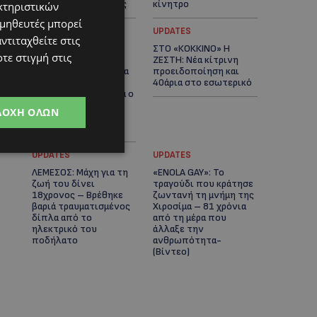
αστυνομικές έρευνες
κίνητρο
κτηριστικών
ομηθευτές μπορεί
UPDATES
UPDATES
ντιταχθείτε στις
ΛΑΤΣΙΑ-ΓΕΡΙ: Στο
ΣΤΟ «ΚΟΚΚΙΝΟ» Η
τε στιγμή στις
επίκεντρο η
ΖΕΣΤΗ: Νέα κίτρινη
δημιουργία δομών για
προειδοποίηση και
ασυνόδευτους
40άρια στο εσωτερικό
ανήλικους – Αντιδρά ο
Δήμος, στηρίζει υπό
ΔΟΧΉ ΌΛΩΝ
προϋποθέσεις το
Κίνημα Οικολόγων
UPDATES
UPDATES
ΛΕΜΕΣΟΣ: Μάχη για τη
«ENOLA GAY»: Το
ζωή του δίνει
τραγούδι που κράτησε
18χρονος – Βρέθηκε
ζωντανή τη μνήμη της
βαριά τραυματισμένος
Χιροσίμα – 81 χρόνια
δίπλα από το
από τη μέρα που
ηλεκτρικό του
άλλαξε την
ποδήλατο
ανθρωπότητα-
(Bίντεο)