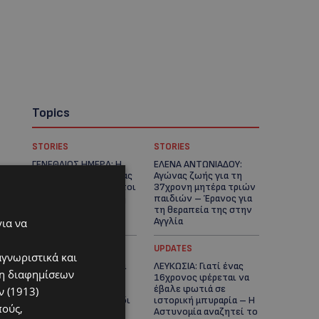
Topics
STORIES
STORIES
ΓΕΝΕΘΛΙΟΣ ΗΜΕΡΑ: Η
ΕΛΕΝΑ ΑΝΤΩΝΙΑΔΟΥ:
ηλικία είναι μόνο ένας
Αγώνας ζωής για τη
αριθμός – Οι άνθρωποι
37χρονη μητέρα τριών
και οι στιγμές είναι η
παιδιών – Έρανος για
πραγματική μας
τη θεραπεία της στην
ιστορία
Αγγλία
για να
UPDATES
UPDATES
αγνωριστικά και
ΚΑΤΑΓΓΕΛΙΑ: Για άνδρα
ΛΕΥΚΩΣΙΑ: Γιατί ένας
ση διαφημίσεων
που φέρεται να
16χρονος φέρεται να
παρενοχλούσε
έβαλε φωτιά σε
 (1913)
γυναίκες στο Δασούδι
ιστορική μπυραρία – Η
πούς,
– Σε εξέλιξη οι
Αστυνομία αναζητεί το