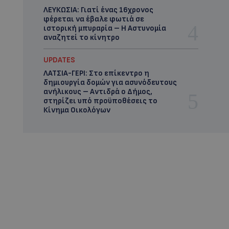
ΛΕΥΚΩΣΙΑ: Γιατί ένας 16χρονος
φέρεται να έβαλε φωτιά σε
ιστορική μπυραρία – Η Αστυνομία
αναζητεί το κίνητρο
UPDATES
ΛΑΤΣΙΑ-ΓΕΡΙ: Στο επίκεντρο η
δημιουργία δομών για ασυνόδευτους
ανήλικους – Αντιδρά ο Δήμος,
στηρίζει υπό προϋποθέσεις το
Κίνημα Οικολόγων