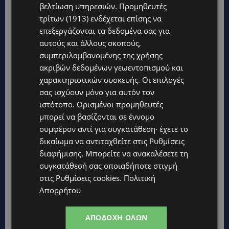
βελτίωση υπηρεσιών.
Προμηθευτές
Πόσο στηρίζεις την απόφαση της μητέρας
τρίτων (1913)
ενδέχεται επίσης να
σου να υποβάλλει υποψηφιότητα για
επεξεργάζονται τα δεδομένα σας για
αυτούς και άλλους σκοπούς,
βουλευτής του ΔΗΚΟ;
συμπεριλαμβανομένης της χρήσης
ακριβών δεδομένων γεωεντοπισμού και
Η Έλενα είναι ένας άνθρωπος με ήθος και
χαρακτηριστικών συσκευής. Οι επιλογές
φιλότιμο, δύσκολο στις μέρες μας! Αξίζει πολλά
σας ισχύουν μόνο για αυτόν τον
και αντέχει πολλά με ειλικρίνεια και πάθος,
ιστότοπο. Ορισμένοι προμηθευτές
είμαι σίγουρη πως αν την αξιώσει ο Θεός να
μπορεί να βασίζονται σε έννομο
μπει σε μια τόσο σημαντική θέση θα ακούσει
συμφέρον αντί για συγκατάθεση· έχετε το
δικαίωμα να αντιταχθείτε στις
Ρυθμίσεις
κυρίως τις ανάγκες των πολιτών και θα βάλει
διαφήμισης
. Μπορείτε να ανακαλέσετε τη
τα δυνατά της για επίλυση πολλών θεμάτων!
συγκατάθεσή σας οποιαδήποτε στιγμή
στις
Ρυθμίσεις cookies
.
Πολιτική
Θα τολμούσες να ακολουθήσεις τα χνάρια της
Απορρήτου
όσον αφορά την πολιτική;
ΑΠΟΔΟΧΉ ΌΛΩΝ
Δεν ξέρω αν θα άντεχα, θέλει γερό στομάχι και