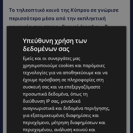
Το τηλεοπτικό κοινό της Κύπρου σε γνώρισε
περισσότερο μέσα από την εκπληκτική
ερμηνεία σου στους «Γυμνοί άγγελοι». Τι
θυμάσαι από το πρώτο τηλεοπτικό σου
Υπεύθυνη χρήση των
γύρισμα;
δεδομένων σας
Εμείς και οι συνεργάτες μας
Ήταν η πιο ωραία στιγμή μιας
χρησιμοποιούμε cookies και παρόμοιες
πρωτοεμφανιζόμενης ηθοποιού σε έναν ρόλο
τεχνολογίες για να αποθηκεύουμε και να
με πολύ ψωμί, πραγματική ιστορία της Κύπρου
έχουμε πρόσβαση σε πληροφορίες στη
μας, στον πρωταγωνιστικό ρόλο και με καλούς
συσκευή σας και να επεξεργαζόμαστε
συνεργάτες ! Δεν θα το ξεχάσω ποτέ και δεν θα
προσωπικά δεδομένα, όπως τη
σταματήσω ποτέ να ευχαριστώ τον Γιώργο
διεύθυνση IP σας, μοναδικά
αναγνωριστικά και δεδομένα περιήγησης,
Χουλιαρά και τον Σπύρο Μιχαλόπουλο που με
για εξατομικευμένες διαφημίσεις και
εμπιστεύτηκαν για αυτό το μεγάλο βήμα στην
περιεχόμενο, μέτρηση διαφημίσεων και
κυπριακή τηλεόραση!
περιεχομένου, ανάλυση κοινού και