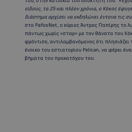
του, στην κατοικία του ιδιοκτήτη του.
«Έχον
είδους, τα 25 και πλέον χρόνια, ο Κόκος έφυ
διάστημα αρχίσει να εκδηλώνει έντονα τις σ
στο PafosNet, o κύριος Άντρος Παπίρης το 
πάντως χωρίς «σταρ» με τον θάνατο του Κόκο
φρόντισε, αντιλαμβανόμενος ότι πλησιάζει 
ένοικο του εστιατορίου Pelican, να φέρει έ
βήματα του προκατόχου του.