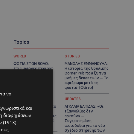
Topics
WORLD
STORIES
ΦΩΤΙΑ ΣΤΟΝ ΒΟΛΟ:
ΜΑΝΩΛΗΣ ΕΜΜΑΝΟΥΗΛ:
Στις φλόγες περιοχή
Η ιστορία της θρυλικής
πάνω από το αρχαίο
Corner Pub που ξυπνά
θέατρο Δημητριάδος
μνήμες δεκαετιών – Το
αφιέρωμα μετά τη
φωτιά-(Φώτο)
για να
UPDATES
UPDATES
ΘΕΣΣΑΛΟΝΙΚΗ: Σοκ από
ΑΓΚΑΛΙΑ ΕΛΠΙΔΑΣ: «Οι
αγνωριστικά και
την κακοποίηση
εξαγγελίες δεν
ση διαφημίσεων
άγριων χελωνών – Τις
αρκούν» –
έβαψαν με πορτοκαλί
Συγκρατημένη
 (1913)
λαδομπογιά-(Φώτο)
αισιοδοξία για το νέο
πούς,
σχέδιο στήριξης των