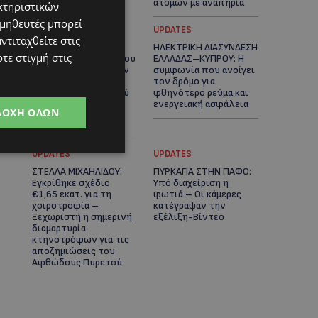
ατόμων με αναπηρία
κτηριστικών
ομηθευτές μπορεί
STORIES
UPDATES
ντιταχθείτε στις
ΟΡΦΕΑΣ ΣΟΛΩΜΟΥ: Ο
ΗΛΕΚΤΡΙΚΗ ΔΙΑΣΥΝΔΕΣΗ
τε στιγμή στις
10χρονος Κύπριος που
ΕΛΛΑΔΑΣ–ΚΥΠΡΟΥ: Η
πρωταγωνιστεί στην
συμφωνία που ανοίγει
εκστρατεία
τον δρόμο για
εξοικονόμησης νερού
φθηνότερο ρεύμα και
– Απλά βήματα που
ενεργειακή ασφάλεια
ΔΟΧΉ ΌΛΩΝ
κάνουν τη διαφορά -
(Βίντεο)
UPDATES
UPDATES
ΣΤΕΛΛΑ ΜΙΧΑΗΛΙΔΟΥ:
ΠΥΡΚΑΓΙΑ ΣΤΗΝ ΠΑΦΟ:
Εγκρίθηκε σχέδιο
Υπό διαχείριση η
€1,65 εκατ. για τη
φωτιά – Οι κάμερες
χοιροτροφία –
κατέγραψαν την
Ξεχωριστή η σημερινή
εξέλιξη-Βίντεο
διαμαρτυρία
κτηνοτρόφων για τις
αποζημιώσεις του
Αφθώδους Πυρετού