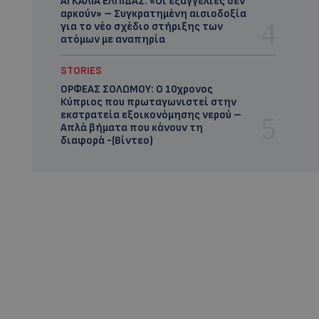
ΑΓΚΑΛΙΑ ΕΛΠΙΔΑΣ: «Οι εξαγγελίες δεν
αρκούν» – Συγκρατημένη αισιοδοξία
για το νέο σχέδιο στήριξης των
ατόμων με αναπηρία
STORIES
ΟΡΦΕΑΣ ΣΟΛΩΜΟΥ: Ο 10χρονος
Κύπριος που πρωταγωνιστεί στην
εκστρατεία εξοικονόμησης νερού –
Απλά βήματα που κάνουν τη
διαφορά -(Βίντεο)