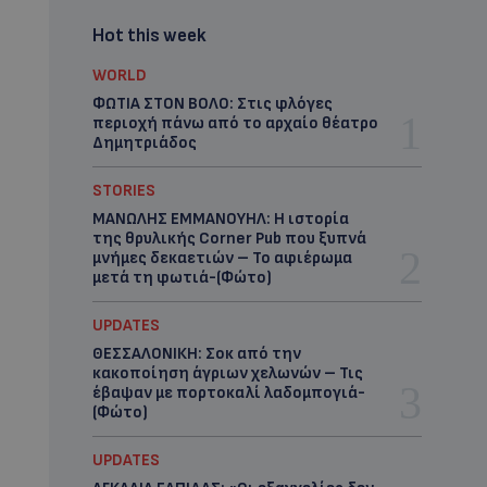
Hot this week
WORLD
ΦΩΤΙΑ ΣΤΟΝ ΒΟΛΟ: Στις φλόγες
περιοχή πάνω από το αρχαίο θέατρο
Δημητριάδος
STORIES
ΜΑΝΩΛΗΣ ΕΜΜΑΝΟΥΗΛ: Η ιστορία
της θρυλικής Corner Pub που ξυπνά
μνήμες δεκαετιών – Το αφιέρωμα
μετά τη φωτιά-(Φώτο)
UPDATES
ΘΕΣΣΑΛΟΝΙΚΗ: Σοκ από την
κακοποίηση άγριων χελωνών – Τις
έβαψαν με πορτοκαλί λαδομπογιά-
(Φώτο)
UPDATES