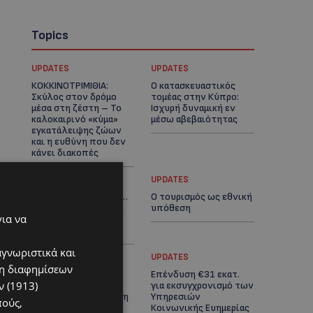
Topics
UPDATES
UPDATES
ΚΟΚΚΙΝΟΤΡΙΜΙΘΙΑ:
Ο κατασκευαστικός
Σκύλος στον δρόμο
τομέας στην Κύπρο:
μέσα στη ζέστη – Το
Ισχυρή δυναμική εν
καλοκαιρινό «κύμα»
μέσω αβεβαιότητας
εγκατάλειψης ζώων
και η ευθύνη που δεν
κάνει διακοπές
UPDATES
UPDATES
VIRAL: Πήγε για καφέ…
Ο τουρισμός ως εθνική
με την πάπια του και
υπόθεση
για να
έγινε το επίκεντρο-
(Βίντεο)
αγνωριστικά και
UPDATES
UPDATES
ση διαφημίσεων
Εμβληματική
Επένδυση €31 εκατ.
 (1913)
Τουριστική Έκταση
για εκσυγχρονισμό των
στην Παραλιακή Ζώνη
Υπηρεσιών
πούς,
Αλαμινού με
Κοινωνικής Ευημερίας