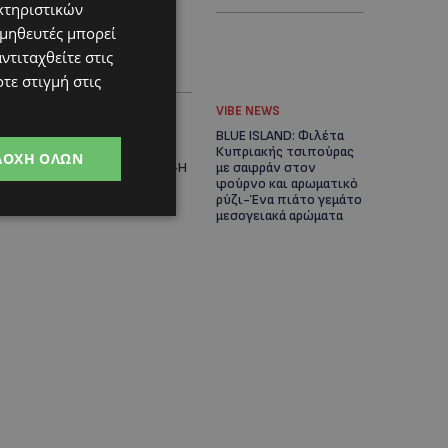
κτηριστικών
Αδειοδοτημένη
Ξενοδοχειακή
ομηθευτές μπορεί
Ανάπτυξη και
ντιταχθείτε στις
Πανοραμική Θέα της
Θάλασσας
τε στιγμή στις
ΚΟΥΖΙΝΑ
VIBE NEWS
BLUE ISLAND: Γαρίδες
BLUE ISLAND: Φιλέτα
στα κάρβουνα με
Κυπριακής τσιπούρας
ΔΟΧΉ ΌΛΩΝ
αρωματική μαρινάδα-Η
με σαφράν στον
συνταγή του σεφ
φούρνο και αρωματικό
Νοέλ-(Βίντεο)
ρύζι-Ένα πιάτο γεμάτο
μεσογειακά αρώματα