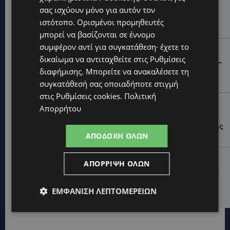
ΣΥΛΛΗΨΕΙΣ: 161 οδηγοί με υπερβολική ταχύτητα σε
σας ισχύουν μόνο για αυτόν τον
μία νύχτα – Η παράβαση που κυριάρχησε στους
ιστότοπο. Ορισμένοι προμηθευτές
ελέγχους
μπορεί να βασίζονται σε έννομο
συμφέρον αντί για συγκατάθεση· έχετε το
STORIES
δικαίωμα να αντιταχθείτε στις
Ρυθμίσεις
ΓΕΝΕΘΛΙΟΣ ΗΜΕΡΑ: Η ηλικία είναι μόνο ένας αριθμός –
διαφήμισης
. Μπορείτε να ανακαλέσετε τη
Οι άνθρωποι και οι στιγμές είναι η πραγματική μας
ιστορία
συγκατάθεσή σας οποιαδήποτε στιγμή
στις
Ρυθμίσεις cookies
.
Πολιτική
STORIES
Απορρήτου
ΕΛΕΝΑ ΑΝΤΩΝΙΑΔΟΥ: Αγώνας ζωής για τη 37χρονη
μητέρα τριών παιδιών – Έρανος για τη θεραπεία της
ΑΠΟΔΟΧΉ ΌΛΩΝ
στην Αγγλία
UPDATES
ΑΠΌΡΡΙΨΗ ΌΛΩΝ
ΚΑΤΑΓΓΕΛΙΑ: Για άνδρα που φέρεται να παρενοχλούσε
γυναίκες στο Δασούδι – Σε εξέλιξη οι αστυνομικές
έρευνες
ΕΜΦΆΝΙΣΗ ΛΕΠΤΟΜΕΡΕΙΏΝ