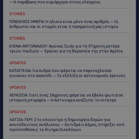
– Η παράβαση που κυριάρχησε στους ελέγχους
STORIES
ΓΕΝΕΘΛΙΟΣ ΗΜΕΡΑ: Η ηλικία είναι μόνο ένας αριθμός – Οι
άνθρωποι και οι στιγμές είναι η πραγματική μας ιστορία
STORIES
ΕΛΕΝΑ ΑΝΤΩΝΙΑΔΟΥ: Αγώνας ζωής για τη 37χρονη μητέρα
τριών παιδιών – Έρανος για τη θεραπεία της στην Αγγλία
UPDATES
ΚΑΤΑΓΓΕΛΙΑ: Για άνδρα που φέρεται να παρενοχλούσε
γυναίκες στο Δασούδι – Σε εξέλιξη οι αστυνομικές έρευνες
UPDATES
ΛΕΥΚΩΣΙΑ: Γιατί ένας 16χρονος φέρεται να έβαλε φωτιά σε
ιστορική μπυραρία – Η Αστυνομία αναζητεί το κίνητρο
UPDATES
ΛΑΤΣΙΑ-ΓΕΡΙ: Στο επίκεντρο η δημιουργία δομών για
ασυνόδευτους ανήλικους – Αντιδρά ο Δήμος, στηρίζει υπό
προϋποθέσεις το Κίνημα Οικολόγων