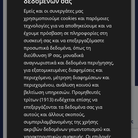
δεδομένων σας
Εμείς και οι συνεργάτες μας
χρησιμοποιούμε cookies και παρόμοιες
τεχνολογίες για να αποθηκεύουμε και να
έχουμε πρόσβαση σε πληροφορίες στη
συσκευή σας και να επεξεργαζόμαστε
προσωπικά δεδομένα, όπως τη
διεύθυνση IP σας, μοναδικά
αναγνωριστικά και δεδομένα περιήγησης,
για εξατομικευμένες διαφημίσεις και
περιεχόμενο, μέτρηση διαφημίσεων και
περιεχομένου, ανάλυση κοινού και
βελτίωση υπηρεσιών.
Προμηθευτές
Hot this week
τρίτων (1913)
ενδέχεται επίσης να
επεξεργάζονται τα δεδομένα σας για
UPDATES
αυτούς και άλλους σκοπούς,
ΙΣΑΑΚ-ΣΟΛΩΜΟΥ: Κλείνουν συμβολικά οδοφράγματα
συμπεριλαμβανομένης της χρήσης
την Παρασκευή – Πού και τι ώρα θα γίνουν οι δράσεις
ακριβών δεδομένων γεωεντοπισμού και
UPDATES
χαρακτηριστικών συσκευής. Οι επιλογές