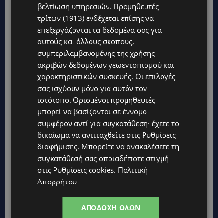
βελτίωση υπηρεσιών.
Προμηθευτές
τρίτων (1913)
ενδέχεται επίσης να
Topics
επεξεργάζονται τα δεδομένα σας για
αυτούς και άλλους σκοπούς,
UPDATES
συμπεριλαμβανομένης της χρήσης
ΤΑΣΟΣ ΧΑΤΖΗΓΙΟΒΑΝΗΣ: Η συγκλονιστική ιστορία του
ακριβών δεδομένων γεωεντοπισμού και
12χρονου Δημήτρη και η δωρεά των 12.500 ευρώ που του
έδωσε ελπίδα
χαρακτηριστικών συσκευής. Οι επιλογές
σας ισχύουν μόνο για αυτόν τον
STORIES
ιστότοπο. Ορισμένοι προμηθευτές
ΕΞΩΤΙΚΑ ΖΩΑ ΣΤΗΝ ΚΥΠΡΟ: Πότε επιτρέπεται και πότε
μπορεί να βασίζονται σε έννομο
απαγορεύεται να έχεις μαϊμού ως κατοικίδιο – Ποια ζώα
μπορείς να διατηρείς νόμιμα
συμφέρον αντί για συγκατάθεση· έχετε το
δικαίωμα να αντιταχθείτε στις
Ρυθμίσεις
UPDATES
διαφήμισης
. Μπορείτε να ανακαλέσετε τη
ΧΩΡΙΣ ΣΩΣΣΙΒΙΟ Η ΘΑΛΑΣΣΙΑ ΣΥΝΔΕΣΗ ΚΥΠΡΟΥ-ΕΛΛΑΔΑΣ:
συγκατάθεσή σας οποιαδήποτε στιγμή
«Χωρίς επιδότηση το πλοίο δεν θα ξανασηκώσει άγκυρα»
στις
Ρυθμίσεις cookies
.
Πολιτική
STORIES
Απορρήτου
ΜΑΡΙΝΟΣ ΚΩΝΣΤΑΝΤΙΝΙΔΗΣ: Οι πρωτοβουλίες για να
ξαναζωντανέψει η Μακαρίου και το κέντρο της Λευκωσίας-
(Βίντεο)
ΑΠΟΔΟΧΉ ΌΛΩΝ