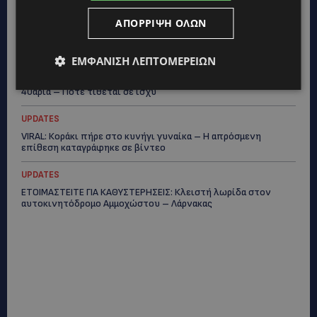
UPDATES
ΑΠΌΡΡΙΨΗ ΌΛΩΝ
ΤΡΟΧΑΙΟ ΣΤΗΝ ΛΕΥΚΩΣΙΑ: Χειροπέδες και στη σύζυγο του
27χρονου – Φέρεται να παραπλάνησε την Αστυνομία
ΕΜΦΆΝΙΣΗ ΛΕΠΤΟΜΕΡΕΙΏΝ
UPDATES
ΔΕΝ ΥΠΟΧΩΡΕΙ Ο ΚΑΥΣΩΝΑΣ: Νέα κίτρινη προειδοποίηση για
40άρια – Πότε τίθεται σε ισχύ
UPDATES
VIRAL: Κοράκι πήρε στο κυνήγι γυναίκα – Η απρόσμενη
επίθεση καταγράφηκε σε βίντεο
UPDATES
ΕΤΟΙΜΑΣΤΕΙΤΕ ΓΙΑ ΚΑΘΥΣΤΕΡΗΣΕΙΣ: Κλειστή λωρίδα στον
αυτοκινητόδρομο Αμμοχώστου – Λάρνακας