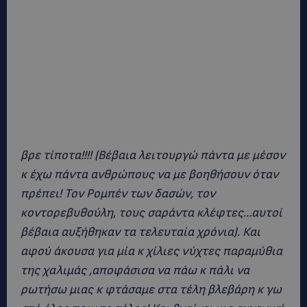
βρε τίποτα!!!! (Βέβαια λειτουργώ πάντα με μέσον
κ έχω πάντα ανθρώπους να με βοηθήσουν όταν
πρέπει! Τον Ρομπέν των δασών, τον
κοντορεβυθούλη, τους σαράντα κλέφτες…αυτοί
βέβαια αυξήθηκαν τα τελευταία χρόνια). Και
αφού άκουσα για μία κ χίλιες νύχτες παραμύθια
της χαλιμάς ,αποφάσισα να πάω κ πάλι να
ρωτήσω μιας κ φτάσαμε στα τέλη βλεβάρη κ γω