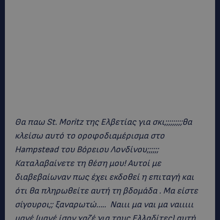
Θα παω St. Moritz της Ελβετίας για σκι;;;;;;;;;θα
κλείσω αυτό το οροφοδιαμέρισμα στο
Hampstead του Βόρειου Λονδίνου;;;;;;
Καταλαβαίνετε τη θέση μου! Αυτοί με
διαβεβαίωναν πως έχει εκδοθεί η επιταγή και
ότι θα πληρωθείτε αυτή τη βδομάδα . Μα είστε
σίγουροι;; ξαναρωτώ….. Ναιιι μα ναι μα ναιιιιι
μανέ (μανέ ίσον χαζέ για τους Ελλαδίτες) αυτή