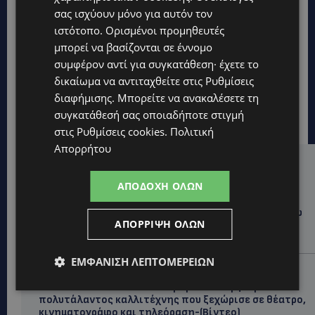
σας ισχύουν μόνο για αυτόν τον
ιστότοπο. Ορισμένοι προμηθευτές
μπορεί να βασίζονται σε έννομο
συμφέρον αντί για συγκατάθεση· έχετε το
δικαίωμα να αντιταχθείτε στις
Ρυθμίσεις
διαφήμισης
. Μπορείτε να ανακαλέσετε τη
συγκατάθεσή σας οποιαδήποτε στιγμή
στις
Ρυθμίσεις cookies
.
Πολιτική
Απορρήτου
Hot this week
ΑΠΟΔΟΧΉ ΌΛΩΝ
UPDATES
ΦΡΑΓΜΑ ΚΛΗΡΟΥ: Πήγαν για ψάρεμα και άφησαν πίσω
ΑΠΌΡΡΙΨΗ ΌΛΩΝ
τους σκουπίδια – Εικόνες που προβληματίζουν-
(Φώτο)
ΕΜΦΆΝΙΣΗ ΛΕΠΤΟΜΕΡΕΙΏΝ
LIFESTYLE
ΝΙΚΟΣ ΚΑΛΟΓΕΡΟΠΟΥΛΟΣ: Έφυγε από τη ζωή ο
πολυτάλαντος καλλιτέχνης που ξεχώρισε σε θέατρο,
κινηματογράφο και τηλεόραση-(Bίντεο)