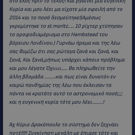
στό έλος πριν το τέλος! Και βγαίνει μια ευγενική
Κυρία και μου λέει μα είχατε μία οφειλή από το
2014 και το ποσό δεσμεύτηκε!(Αμέσως
γκρεμίστηκε το st.moritz….. 10 ρίχτερ χτύπησαν
το οροφοδιαμέρισμα στο Hambstead του
βόρειου Λονδίνου.) Γυρνάω ήρεμα και της λέω
σας θυμίζω ότι σας ρώταγα ξανά και ξανά, και
ξανά, Και ξανά,μήπως υπάρχει κάποιο πρόβλημα
και μου λέγατε Όχιιιιι….. θα πληρωθείτε την
άλλη βδομάδα ………και πως είναι δυνατόν εν
καιρώ πανδημίας της λέω που έκλεισαν τα
πάντα να κρατάτε αυτό το αστρονομικό ποσό;;;;
και η ευγενική κυρία τότε μου λέει………!
Άχ Κύριε Δρακόπουλε το σύστημα δεν ξεχνάει
ποτέ!!!!! Συγκίνηση μεγάλη με έπιασε τότε και