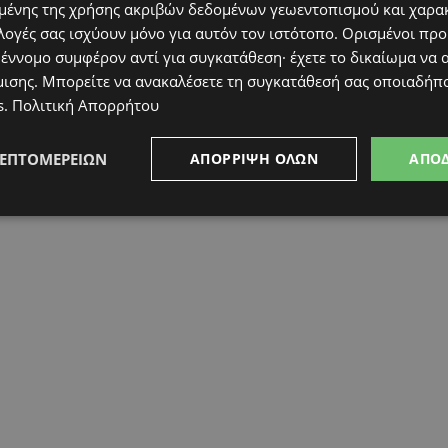
υν εξαιτίας της έλλειψης διαθέσιμων οργάνων.
ένης της χρήσης ακριβών δεδομένων γεωεντοπισμού και χαρα
ναι η μόνη βιώσιμη επιλογή για να αλλάξει
λογές σας ισχύουν μόνο για αυτόν τον ιστότοπο. Ορισμένοι πρ
 έννομο συμφέρον αντί για συγκατάθεση· έχετε το δικαίωμα να α
μισης
. Μπορείτε να ανακαλέσετε τη συγκατάθεσή σας οποιαδήπο
s
.
Πολιτική Απορρήτου
ΛΕΠΤΟΜΕΡΕΙΏΝ
ΑΠΌΡΡΙΨΗ ΌΛΩΝ
ΑΠΟ