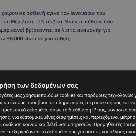
χοίρου σε ασθενή έγινε τον Ιανουάριο του
 του Μέριλαντ. Ο Ντέιβιντ Μπένετ πέθανε δύο
Αμερικανοί βρίσκονται σε λίστα αναμονής για
ν 88.000 είναι νεφροπαθείς.
ρήση των δεδομένων σας
εργάτες μας χρησιμοποιούμε cookies και παρόμοιες τεχνολογίες 
ι να έχουμε πρόσβαση σε πληροφορίες στη συσκευή σας και να
 προσωπικά δεδομένα, όπως τη διεύθυνση IP σας, μοναδικά αν
σης, για εξατομικευμένες διαφημίσεις και περιεχόμενο, μέτρη
όργανα (προς μεταμόσχευση) για όλους όσοι
υ, ανάλυση κοινού και βελτίωση υπηρεσιών.
Προμηθευτές τρίτων
 διευθυντής του Ινστιτούτου Μεταμοσχεύσεων
 να επεξεργάζονται τα δεδομένα σας για αυτούς και άλλους σκο