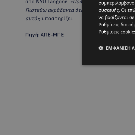
στο NYU Langone.
«Πολλοί ασθενείς πεθαίνο
συμπεριλαμβανομ
Πιστεύω ακράδαντα ότι τα ξενομοσχεύματα εί
συσκευής. Οι επι
να βασίζονται σε
αυτό»,
υποστηρίζει.
Ρυθμίσεις διαφή
Ρυθμίσεις cookie
Πηγή:
ΑΠΕ-ΜΠΕ
ΕΜΦΆΝΙΣΗ 