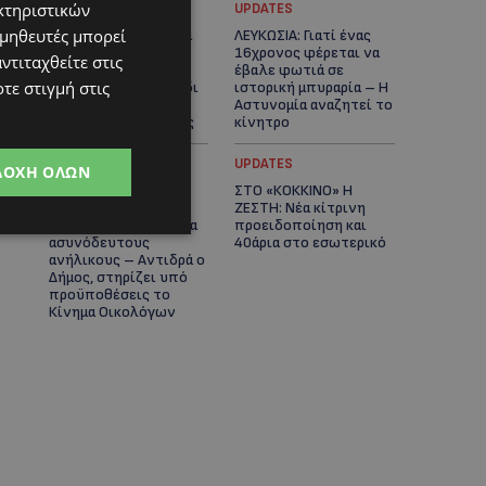
κτηριστικών
UPDATES
UPDATES
ομηθευτές μπορεί
ΚΑΤΑΓΓΕΛΙΑ: Για άνδρα
ΛΕΥΚΩΣΙΑ: Γιατί ένας
που φέρεται να
16χρονος φέρεται να
ντιταχθείτε στις
παρενοχλούσε
έβαλε φωτιά σε
τε στιγμή στις
γυναίκες στο Δασούδι
ιστορική μπυραρία – Η
– Σε εξέλιξη οι
Αστυνομία αναζητεί το
αστυνομικές έρευνες
κίνητρο
UPDATES
UPDATES
ΔΟΧΉ ΌΛΩΝ
ΛΑΤΣΙΑ-ΓΕΡΙ: Στο
ΣΤΟ «ΚΟΚΚΙΝΟ» Η
επίκεντρο η
ΖΕΣΤΗ: Νέα κίτρινη
δημιουργία δομών για
προειδοποίηση και
ασυνόδευτους
40άρια στο εσωτερικό
ανήλικους – Αντιδρά ο
Δήμος, στηρίζει υπό
προϋποθέσεις το
Κίνημα Οικολόγων