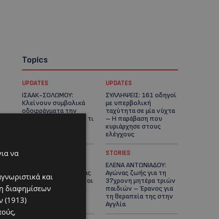
Topics
UPDATES
UPDATES
ΙΣΑΑΚ-ΣΟΛΩΜΟΥ:
ΣΥΛΛΗΨΕΙΣ: 161 οδηγοί
Κλείνουν συμβολικά
με υπερβολική
οδοφράγματα την
ταχύτητα σε μία νύχτα
Παρασκευή – Πού και τι
– Η παράβαση που
ώρα θα γίνουν οι
κυριάρχησε στους
δράσεις
ελέγχους
για να
STORIES
STORIES
ΓΕΝΕΘΛΙΟΣ ΗΜΕΡΑ: Η
ΕΛΕΝΑ ΑΝΤΩΝΙΑΔΟΥ:
ηλικία είναι μόνο ένας
Αγώνας ζωής για τη
αγνωριστικά και
αριθμός – Οι άνθρωποι
37χρονη μητέρα τριών
ση διαφημίσεων
και οι στιγμές είναι η
παιδιών – Έρανος για
πραγματική μας
τη θεραπεία της στην
 (1913)
ιστορία
Αγγλία
πούς,