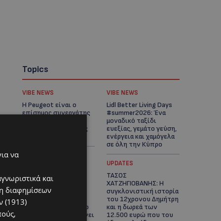
Topics
VIBE NEWS
VIBE NEWS
Η Peugeot είναι ο
Lidl Better Living Days
επίσημος συνεργάτης
#summer2026: Ένα
του Φεστιβάλ
μοναδικό ταξίδι
Κινηματογράφου της
ευεξίας, γεμάτο γεύση,
Βενετίας
ενέργεια και χαμόγελα
σε όλη την Κύπρο
για να
ΚΑΤΟΙΚΙΔΙΑ
UPDATES
ΠΑΓΚΟΣΜΙΑ ΗΜΕΡΑ
ΤΑΣΟΣ
αγνωριστικά και
ΓΑΤΑΣ: Χιλιάδες στην
ΧΑΤΖΗΓΙΟΒΑΝΗΣ: Η
ση διαφημίσεων
Κύπρο, καθεμία
συγκλονιστική ιστορία
μοναδική – Το
του 12χρονου Δημήτρη
 (1913)
χαδιάρικο τετράποδο
και η δωρεά των
πούς,
με τη ματιά που λιώνει
12.500 ευρώ που του