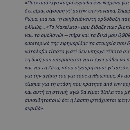
«Πριν από λίγο καιρό έγραψα ένα κείμενο γι
ότι είμαι σίγουρη γι’ αυτήν την γυναίκα. Σήμε
Ρώμα, μια και “η ακηδεμόνευτη ορθόδοξη πα
αλλιώς… «Το Μακελειο» μου δίδαξε πώς βιοπο
ναι, το ομολογώ! – πήρε και τα δικά μου 0,9
εσωτερικό της εφημερίδας τα στοιχεία που δ
κατάλαβα τίποτα γιατί δεν υπήρχε τίποτα συγ
τη δική μου υπεράσπιση γιατί έχει μάθει να
και για τη Ζέτα, πόσο σίγουρη είμαι γι’ αυτόν
για την αγάπη του για τους ανθρώπους. Αν α
τίμημα για τη στάση που κράτησε από την αρ
και αυτή τη στιγμή, εγώ θα είμαι δίπλα του μ
συνειδητοποιώ ότι η λάσπη φτιάχνεται φτηνά
ακριβά».