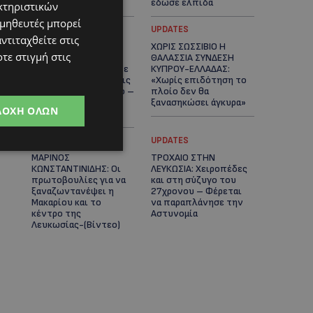
καρδιές
έδωσε ελπίδα
κτηριστικών
ομηθευτές μπορεί
STORIES
UPDATES
ντιταχθείτε στις
ΕΞΩΤΙΚΑ ΖΩΑ ΣΤΗΝ
ΧΩΡΙΣ ΣΩΣΣΙΒΙΟ Η
τε στιγμή στις
ΚΥΠΡΟ: Πότε
ΘΑΛΑΣΣΙΑ ΣΥΝΔΕΣΗ
επιτρέπεται και πότε
ΚΥΠΡΟΥ-ΕΛΛΑΔΑΣ:
απαγορεύεται να έχεις
«Χωρίς επιδότηση το
μαϊμού ως κατοικίδιο –
πλοίο δεν θα
Ποια ζώα μπορείς να
ξανασηκώσει άγκυρα»
ΔΟΧΉ ΌΛΩΝ
διατηρείς νόμιμα
STORIES
UPDATES
ΜΑΡΙΝΟΣ
ΤΡΟΧΑΙΟ ΣΤΗΝ
ΚΩΝΣΤΑΝΤΙΝΙΔΗΣ: Οι
ΛΕΥΚΩΣΙΑ: Χειροπέδες
πρωτοβουλίες για να
και στη σύζυγο του
ξαναζωντανέψει η
27χρονου – Φέρεται
Μακαρίου και το
να παραπλάνησε την
κέντρο της
Αστυνομία
Λευκωσίας-(Βίντεο)