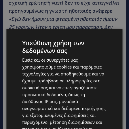
σχετική ερώτησή γιατί δεν το είχε καταγγείλει
προηγουμένως η γνωστή ηθοποιός ανέφερε
«Εγώ δεν ήμουν μια φτασμένη ηθοποιός ήμουν
25 χρονών. Ήταν η τρίτη μου παράσταση. Δεν
ήμουν πρωταγωνίστρια. Φοβόμουν, ένιωθα ότι
Υπεύθυνη χρήση των
αν μιλήσω τα βάζω με τον Γιώργο Κιμούλη και
δεδομένων σας
έκανα μια κακή αρχή στο θέατρο και μπορεί να
μην ξαναδούλευα και εγώ ζούσα από αυτή τη
Εμείς και οι συνεργάτες μας
χρησιμοποιούμε cookies και παρόμοιες
δουλειά».
τεχνολογίες για να αποθηκεύουμε και να
έχουμε πρόσβαση σε πληροφορίες στη
συσκευή σας και να επεξεργαζόμαστε
προσωπικά δεδομένα, όπως τη
διεύθυνση IP σας, μοναδικά
αναγνωριστικά και δεδομένα περιήγησης,
για εξατομικευμένες διαφημίσεις και
περιεχόμενο, μέτρηση διαφημίσεων και
περιεχομένου, ανάλυση κοινού και