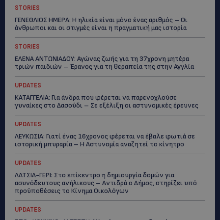
STORIES
ΓΕΝΕΘΛΙΟΣ ΗΜΕΡΑ: Η ηλικία είναι μόνο ένας αριθμός – Οι
άνθρωποι και οι στιγμές είναι η πραγματική μας ιστορία
STORIES
ΕΛΕΝΑ ΑΝΤΩΝΙΑΔΟΥ: Αγώνας ζωής για τη 37χρονη μητέρα
τριών παιδιών – Έρανος για τη θεραπεία της στην Αγγλία
UPDATES
ΚΑΤΑΓΓΕΛΙΑ: Για άνδρα που φέρεται να παρενοχλούσε
γυναίκες στο Δασούδι – Σε εξέλιξη οι αστυνομικές έρευνες
UPDATES
ΛΕΥΚΩΣΙΑ: Γιατί ένας 16χρονος φέρεται να έβαλε φωτιά σε
ιστορική μπυραρία – Η Αστυνομία αναζητεί το κίνητρο
UPDATES
ΛΑΤΣΙΑ-ΓΕΡΙ: Στο επίκεντρο η δημιουργία δομών για
ασυνόδευτους ανήλικους – Αντιδρά ο Δήμος, στηρίζει υπό
προϋποθέσεις το Κίνημα Οικολόγων
UPDATES