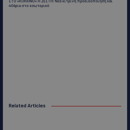
ΣΤΟ «ΚΟΚΚΙΝΟ» Η ΖΕΣΤΗ: Νέα κίτρινη προειδοποίηση και
40άρια στο εσωτερικό
Related Articles