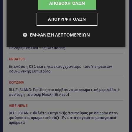
επίκεντρο-(Βίντεο)
ΑΠΟΔΟΧΉ ΌΛΩΝ
UPDATES
ΑΠΌΡΡΙΨΗ ΌΛΩΝ
Ο τουρισμός ως εθνική υπόθεση
UPDATES
ΕΜΦΆΝΙΣΗ ΛΕΠΤΟΜΕΡΕΙΏΝ
Εμβληματική Τουριστική Έκταση στην Παραλιακή Ζώνη
Αλαμινού με Αδειοδοτημένη Ξενοδοχειακή Ανάπτυξη και
Πανοραμική Θέα της Θάλασσας
UPDATES
Επένδυση €31 εκατ. για εκσυγχρονισμό των Υπηρεσιών
Κοινωνικής Ευημερίας
ΚΟΥΖΙΝΑ
BLUE ISLAND: Γαρίδες στα κάρβουνα με αρωματική μαρινάδα-Η
συνταγή του σεφ Νοέλ-(Βίντεο)
VIBE NEWS
BLUE ISLAND: Φιλέτα Κυπριακής τσιπούρας με σαφράν στον
φούρνο και αρωματικό ρύζι-Ένα πιάτο γεμάτο μεσογειακά
αρώματα