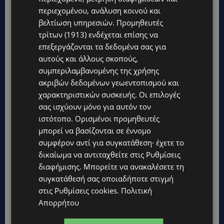
περιεχομένου, ανάλυση κοινού και
βελτίωση υπηρεσιών.
Προμηθευτές
τρίτων (1913)
ενδέχεται επίσης να
επεξεργάζονται τα δεδομένα σας για
αυτούς και άλλους σκοπούς,
συμπεριλαμβανομένης της χρήσης
ακριβών δεδομένων γεωεντοπισμού και
χαρακτηριστικών συσκευής. Οι επιλογές
Topics
σας ισχύουν μόνο για αυτόν τον
ιστότοπο. Ορισμένοι προμηθευτές
UPDATES
μπορεί να βασίζονται σε έννομο
ΚΟΚΚΙΝΟΤΡΙΜΙΘΙΑ: Σκύλος στον δρόμο μέσα στη ζέστη – Το
καλοκαιρινό «κύμα» εγκατάλειψης ζώων και η ευθύνη που
συμφέρον αντί για συγκατάθεση· έχετε το
δεν κάνει διακοπές
δικαίωμα να αντιταχθείτε στις
Ρυθμίσεις
διαφήμισης
. Μπορείτε να ανακαλέσετε τη
UPDATES
συγκατάθεσή σας οποιαδήποτε στιγμή
Ο κατασκευαστικός τομέας στην Κύπρο: Ισχυρή δυναμική εν
μέσω αβεβαιότητας
στις
Ρυθμίσεις cookies
.
Πολιτική
Απορρήτου
UPDATES
VIRAL: Πήγε για καφέ… με την πάπια του και έγινε το