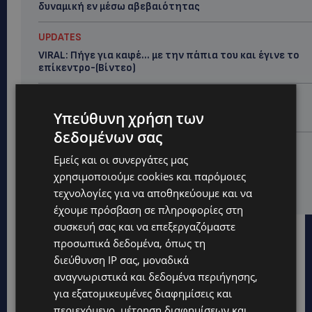
δυναμική εν μέσω αβεβαιότητας
UPDATES
VIRAL: Πήγε για καφέ… με την πάπια του και έγινε το
επίκεντρο-(Βίντεο)
UPDATES
Υπεύθυνη χρήση των
Ο τουρισμός ως εθνική υπόθεση
δεδομένων σας
UPDATES
Εμείς και οι συνεργάτες μας
Εμβληματική Τουριστική Έκταση στην Παραλιακή
χρησιμοποιούμε cookies και παρόμοιες
Ζώνη Αλαμινού με Αδειοδοτημένη Ξενοδοχειακή
Ανάπτυξη και Πανοραμική Θέα της Θάλασσας
τεχνολογίες για να αποθηκεύουμε και να
έχουμε πρόσβαση σε πληροφορίες στη
συσκευή σας και να επεξεργαζόμαστε
προσωπικά δεδομένα, όπως τη
διεύθυνση IP σας, μοναδικά
αναγνωριστικά και δεδομένα περιήγησης,
για εξατομικευμένες διαφημίσεις και
περιεχόμενο, μέτρηση διαφημίσεων και